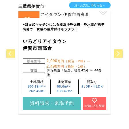
5
月々お支払い
万円台～
三重県伊賀市
福岡
29
2
全
区画
全
■対面式キッチンには食器洗浄乾燥機・浄水器が標準
大
装備で、食後の後片付けもラクラ…
送
いろどりアイタウン
い
伊賀市西高倉
直
2,090
販売価格
万円（税込・2棟）～
2,490
万円（税込・1棟）
交通
伊賀鉄道『新居』徒歩42分 ～ 44分
他
土地面積
建物面積
間取り
180.19m²～
88.6m²～
2LDK～4LDK
262.45m²
108.47m²
資料請求・来場予約
お気に入り登録