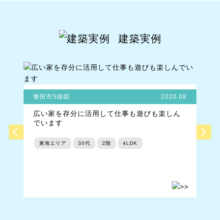
ド
躍された選手です。引退後
屋紹介 #roomtour #分譲住宅
コ
は、埼玉上尾メディックスの
#一戸建て #建売 #建売に見
ニ
アンバサダーとして、バレー
えない建売 #建売でも快適生
ル
ボールの普及活動等幅広く活
活 #建売住宅でも快適生活 #
建築実例
動
動されています。 埼玉上尾メ
建売住宅を楽しむ #分譲住宅
#
ディックス公式アカウントは
でもオシャレ #愛知注文住宅
の
こちら🏐✨ @saitama_amg #
#注文住宅愛知 #間取りアイ
埼玉上尾メディックス #上尾
デア #アイダ設計
メディックス #バレーボール
瑞穂
選手 #バレーボール #女子バ
レー #春日部市 #春日部 #南
磐田市S様邸
2020.08
「
桜井駅 #南桜井 #大型分譲地
広い家を存分に活用して仕事も遊びも楽しん
#大型分譲住宅 #建売に見え
でいます
東
ない建売 #建売でも快適生活
#建売住宅でも快適生活 #建
売住宅を楽しむ #分譲住宅で
東海エリア
30代
2階
4LDK
もオシャレ #暮らしを楽しむ
#シンプルな家 #シンプルな
暮らし #シンプルな家づくり
#ルームツアー動画 #お部屋
紹介 #roomtour #分譲住宅 #
一戸建て #建売住宅 #埼玉注
文住宅 #注文住宅埼玉 #間取
りアイデア #アイダ設計