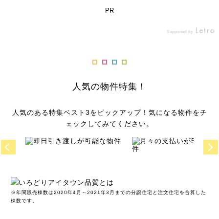
で
ーバンパークライン「南桜
歩圏内で子育て世代も暮らし
PR
D
井」駅 徒歩15分～19分 物件
やすいエリアです💡 【1棟ポ
コ
の詳細はTOPリンクからご覧
イント】 ・広いスカイバルコ
Supported by
の
いただけます🔎 @aida_sekk
ニーのある家で、晴れた日は
2
ei_official ■埼玉上尾メディ
家族でのびのびと過ごすこと
ックスについて 埼玉上尾メデ
ができます ・主寝室にはご夫
い
ィックスは、埼玉県上尾市を
婦で使えるウォークインクロ
早く引っ越しをしたい
少しでも安く住宅購
方におすすめ!
■
ホームタウンとする女子バレ
ーゼットを設けました✨ ■ア
お考えの方はこち
ち
ーボールチームです。国内ト
イダ設計の分譲住宅はこちら
人気の物件特集！
即日引き渡しが
け
ップリーグであるSV.LEAGU
のリンクからご覧いただけま
月々の支払い
ci
E WOMENに所属し、地域に
す。 @irodoriaitown_official
た
根ざしたクラブとして、上尾
(アイダ設計分譲住宅公式アカ
o
人気のある特集ベスト3をピックアップ！気になる物件をチ
可能な物件
.
市を中心に多くのファンから
ウント) https://bukken.aida
g
5万円台の物
ェックしてみてください。
et
支持を集めています。 アイダ
group.co.jp/aichi/detail/516
設計も上尾市に拠点を置く企
2 #豊田市 #栄町 #土地探し #
物件を見る
物件を
建
業として、同じ地域を大切に
土地探しからの注文住宅 #土
掲載
掲載
画
する想いを共有し、スポーツ
地選び #土地探しからのおう
105
16
家
を通じた地域活性化と次世代
ち計画 #家づくり計画 #家探
件
件
か
育成を目指して、埼玉上尾メ
し #即入居可 #スカイバルコ
な
ディックスの活動を応援して
ニー #屋上庭園 #暮らしを楽
※年間販売棟数は2020年4月～2021年3月までの分譲住宅と注文住宅を合算した
の
います。 今回出演頂いた山岸
しむ #ナチュラルな家 #ナチ
棟数です。
パ
あかねさんは、元バレーボー
ュラルな暮らし #ルームツア
#
ル日本代表のリベロとして活
ー #ルームツアー動画 #お部