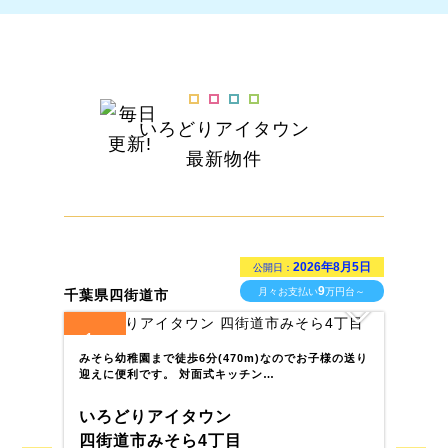
いろどりアイタウン
最新物件
2026年8月5日
公開日：
9
月々お支払い
万円台～
千葉県四街道市
栃木
1
1
全
区画
全
みそら幼稚園まで徒歩6分(470m)なのでお子様の送り
マ
迎えに便利です。 対面式キッチン…
え
いろどりアイタウン
い
四街道市みそら4丁目
那