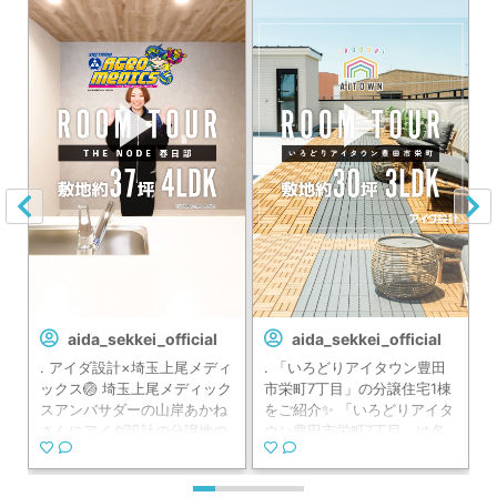
aida_sekkei_official
aida_sekkei_official
. アイダ設計×埼玉上尾メディ
. 「いろどりアイタウン豊田
ックス🏐 埼玉上尾メディック
市栄町7丁目」の分譲住宅1棟
ウ
スアンバサダーの山岸あかね
をご紹介✨ 「いろどりアイタ
道
さんにアイダ設計の分譲地の
ウン豊田市栄町7丁目」は名
分
ルームツアーに出演頂きまし
鉄三河線『豊田市』駅より徒
歩
た✨ ■物件について THE NO
歩9分。即入居が可能です♩
8
DE 春日部(全128区画) 東武ア
学区の小・中学校も安心の徒