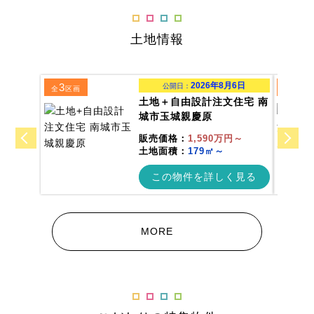
土地情報
2026年8月6日
3
1
公開日：
全
区画
全
区画
土地＋自由設計注文住宅 南
城市玉城親慶原
販売価格：
1,590万円～
土地面積：
179㎡～
この物件を詳しく見る
MORE