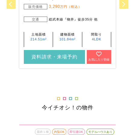
3,290
販売価格
万円（税込）
交通
総武本線『物井』徒歩35分 他
土地面積
建物面積
間取り
214.51m²
101.84m²
4LDK
資料請求・来場予約
お気に入り登録
今イチオシ！の物件
最終１棟
内覧OK
即引渡OK
モデルハウスあり