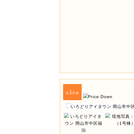
1
全
区画