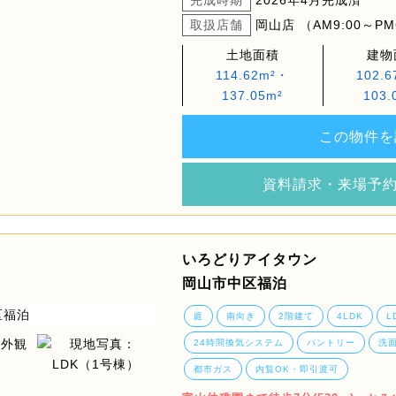
完成時期
2026年4月完成済
取扱店舗
岡山店 （AM9:00～PM
土地面積
建物
114.62m²・
102.
137.05m²
103.
この物件を
資料請求・来場予
いろどりアイタウン
岡山市中区福泊
庭
南向き
2階建て
4LDK
L
24時間換気システム
パントリー
洗
都市ガス
内覧OK・即引渡可