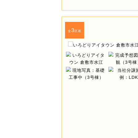
3
全
区画