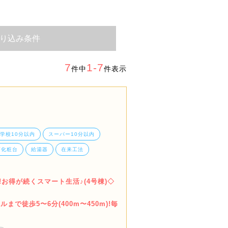
り込み条件
7
1-7
件中
件表示
学校10分以内
スーパー10分以内
面化粧台
給湯器
在来工法
お得が続くスマート生活♪(4号棟)◇
で徒歩5〜6分(400m〜450m)!毎