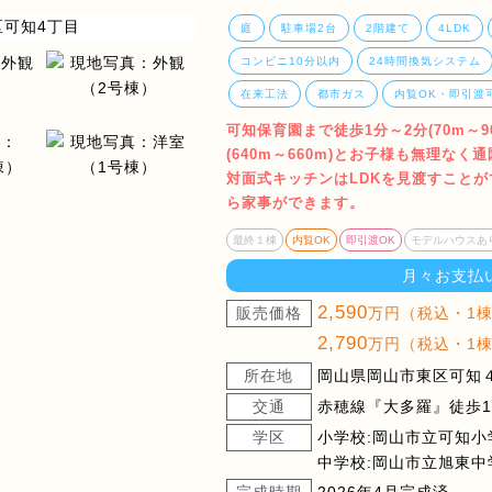
庭
駐車場2台
2階建て
4LDK
コンビニ10分以内
24時間換気システム
在来工法
都市ガス
内覧OK・即引渡
可知保育園まで徒歩1分～2分(70m～
(640m～660m)とお子様も無理な
対面式キッチンはLDKを見渡すこと
ら家事ができます。
最終１棟
内覧OK
即引渡OK
モデルハウスあ
月々お支払
2,590
販売価格
万円（税込・1
2,790
万円（税込・1
所在地
岡山県岡山市東区可知４
交通
赤穂線『大多羅』徒歩14
学区
小学校:岡山市立可知小
中学校:岡山市立旭東中