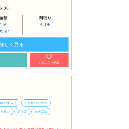
6:00）
面積
間取り
67m²・
4LDK
09m²
詳しく見る
約
お気に入り登録
DK15帖以上
小学校10分以内
面化粧台
給湯器
在来工法