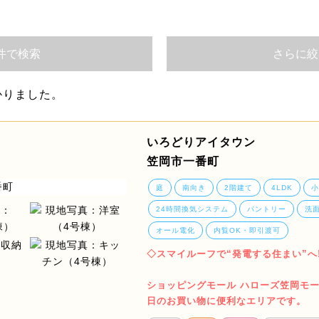
件で検索
さらに絞
かりました。
いろどりアイタウン
笠岡市一番町
庭
南向き
2階建て
4LDK
小
24時間換気システム
パントリー
洗
オール電化
内覧OK・即引渡可
◇スマイルーフで“発電する住まい”へ!
ショッピングモール ハローズ笠岡モールま
日のお買い物に便利なエリアです。