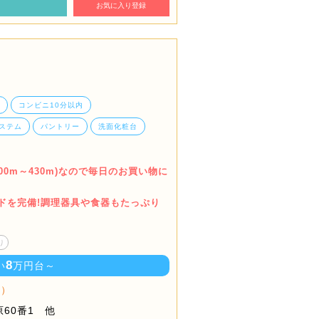
お気に入り登録
コンビニ10分以内
ステム
パントリー
洗面化粧台
00m～430m)なので毎日のお買い物に
ドを完備!調理器具や食器もたっぷり
り
8
い
万円台～
棟）
60番1 他