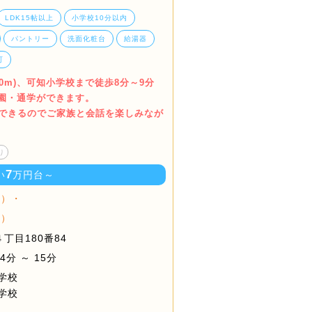
LDK15帖以上
小学校10分以内
パントリー
洗面化粧台
給湯器
可
90m)、可知小学校まで徒歩8分～9分
く通園・通学ができます。
ができるのでご家族と会話を楽しみなが
り
7
い
万円台～
棟）・
棟）
丁目180番84
分 ～ 15分
学校
学校