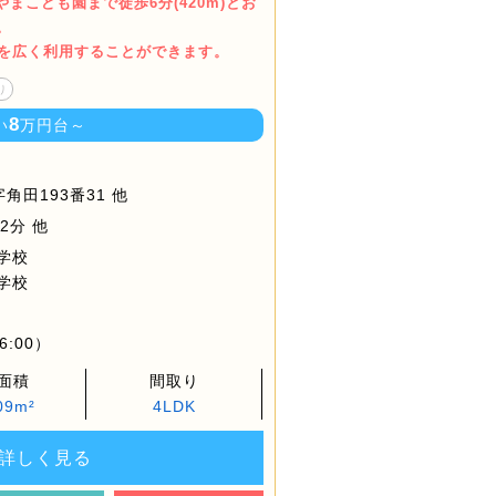
やまこども園まで徒歩6分(420m)とお
。
間を広く利用することができます。
り
8
い
万円台～
田193番31 他
2分 他
学校
学校
6:00）
面積
間取り
09m²
4LDK
詳しく見る