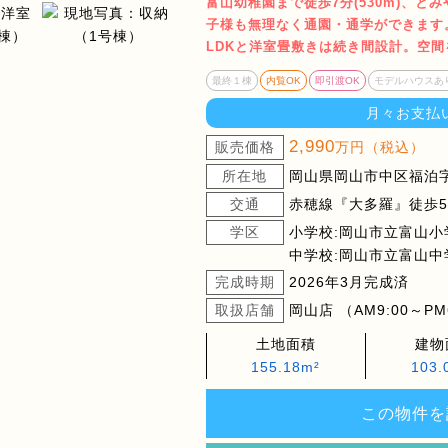
富山幼稚園まで徒歩7分(530m)、とみ
子様も無理なく通園・通学ができます
LDKと洋室畳敷きは続き間設計。空
最終１棟
内覧OK
即引渡OK
モデルハウスあ
月々お支払
2,990
販売価格
万円（税込）
所在地
岡山県岡山市中区福泊字角
交通
赤穂線『大多羅』徒歩5
学区
小学校:岡山市立富山小
中学校:岡山市立富山中
完成時期
2026年3月完成済
取扱店舗
岡山店 （AM9:00～PM
土地面積
建物
155.18m²
103.
この物件を