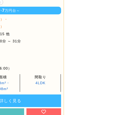
り
7
い
万円台～
棟）・
棟）
5 他
分 ～ 31分
6:00）
面積
間取り
43m²・
4LDK
08m²
詳しく見る
約