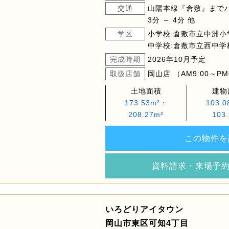
交通
山陽本線『倉敷』まで
3分 ～ 4分 他
学区
小学校:倉敷市立中洲小
中学校:倉敷市立西中学
完成時期
2026年10月予定
取扱店舗
岡山店 （AM9:00～PM
土地面積
建物
173.53m²・
103.
208.27m²
103
この物件を
資料請求・来場予
いろどりアイタウン
岡山市東区可知4丁目