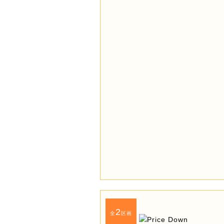
2
全
区画