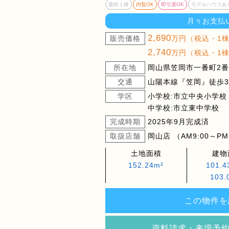
最終１棟
内覧OK
即引渡OK
モデルハウスあ
月々お支払
2,690
販売価格
万円（税込・1
2,740
万円（税込・1
所在地
岡山県笠岡市一番町2番1
交通
山陽本線『笠岡』徒歩30
学区
小学校:市立中央小学校
中学校:市立東中学校
完成時期
2025年9月完成済
取扱店舗
岡山店 （AM9:00～PM
土地面積
建物
152.24m²
101.
103.
この物件を
資料請求・来場予