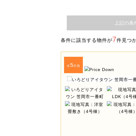
上記の条
7
条件に該当する物件が
件見つ
5
全
区画