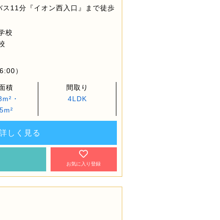
バス11分『イオン西入口』まで徒歩
学校
校
6:00）
面積
間取り
08m²・
4LDK
.5m²
詳しく見る
約
お気に入り登録