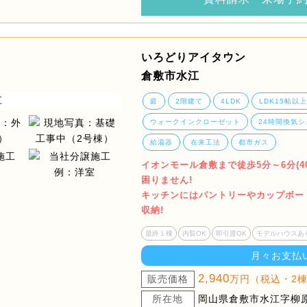
いろどりアイタウン
倉敷市水江
庭
2階建て
4LDK
LDK15帖以上
ウォークインクローゼット
24時間換気シ
給湯器
在来工法
都市ガス
イオンモール倉敷まで徒歩5分～6分(4
困りません!
キッチンにはパントリーやカップボー
収納!
最終１棟
内覧OK
即引渡OK
モデルハウスあ
月々お支払
2,940
販売価格
万円（税込・2
所在地
岡山県倉敷市水江字柳原