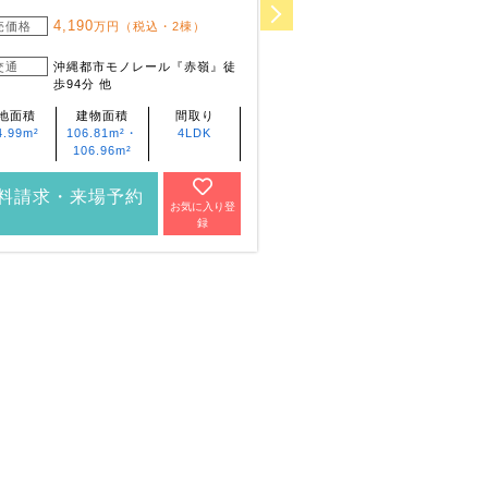
豊見城市渡橋名浜原
4,190
売価格
万円（税込・2棟）
4,740
販売価格
万円（
交通
沖縄都市モノレール『赤嶺』徒
5,040
万円（
歩94分 他
交通
沖縄都市モノ
でバス20分『
地面積
建物面積
間取り
まで徒歩4分 ～
4.99m²
106.81m²・
4LDK
土地面積
建物面積
106.96m²
77.15m²～
103.5m²～
150.96m²
125.03m²
料請求・来場予約
お気に入り登
資料請求・来場予
録