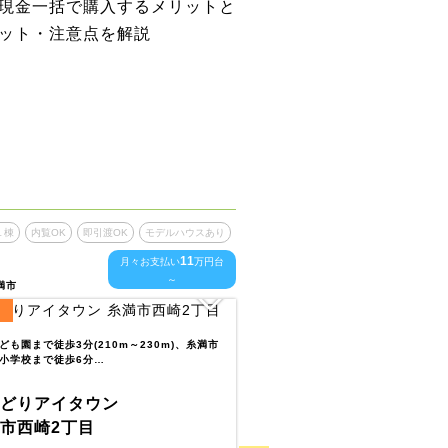
現金一括で購入するメリットと
ット・注意点を解説
１棟
内覧OK
即引渡OK
モデルハウスあり
最終１棟
内覧OK
即引渡OK
11
月々お支払い
万円台
月
～
満市
沖縄県豊見城市
39
画
全
区画
ども園まで徒歩3分(210m～230m)、糸満市
小学校まで徒歩6分…
めぐみの森保育園まで徒歩6分～7
560m)、座安保育所まで徒歩8…
どりアイタウン
いろどりアイタウン
市西崎2丁目