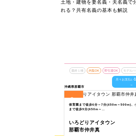
土地・建物を妻名義・夫名義で
れる？共有名義の基本も解説
最終１棟
内覧OK
即引渡OK
モデルハ
1
月々お支払い
～
沖縄県那覇市
8
全
区画
保育園まで徒歩6分～7分(450m～500m)、
まで徒歩9分(650m～…
いろどりアイタウン
那覇市仲井真