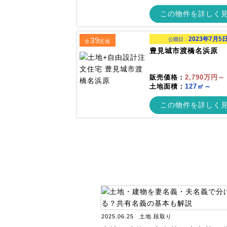
この物件を詳しく
2023年7月5
39
公開日：
全
区画
豊見城市渡橋名浜原
販売価格：
2,790万円～
土地面積：
127㎡～
この物件を詳しく
2025.06.25
土地
段取り