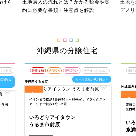
分けら
土地購入の流れとは？かかる税金や契
土地を
約に必要な書類・注意点を解説
デメリ
沖縄県の分譲住宅
ウスあり
最終１棟
内覧OK
即引渡OK
モデルハウスあり
最終
2
9
万円台
月々お支払い
万円台～
沖縄県うるま市
沖縄県糸
4
全
区画
2
イオンまで徒歩9分(650m～690m)、ドラックスト
全
区
アモリまで徒歩1分～2分…
小学校
西崎こ
立西崎
いろどりアイタウン
いろ
うるま市前原
糸満