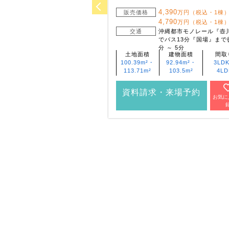
4,390
販売価格
万円（税込・1棟
4,790
万円（税込・1棟
交通
沖縄都市モノレール『壺
でバス13分『国場』まで
分 ～ 5分
土地面積
建物面積
間取
100.39m²・
92.94m²・
3LD
113.71m²
103.5m²
4LD
資料請求・来場予約
お気に