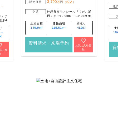
3,790
販売価格
万円（税込）
）・
販
）
交通
沖縄都市モノレール『てだこ浦
西』まで19.0km ～ 19.0km 他
川』ま
徒歩4
土地面積
建物面積
間取り
146.9m²
115.51m²
4LDK
り
土
K～
10
K
資料請求・来場予約
お気に入り登
資
録
入り登
録