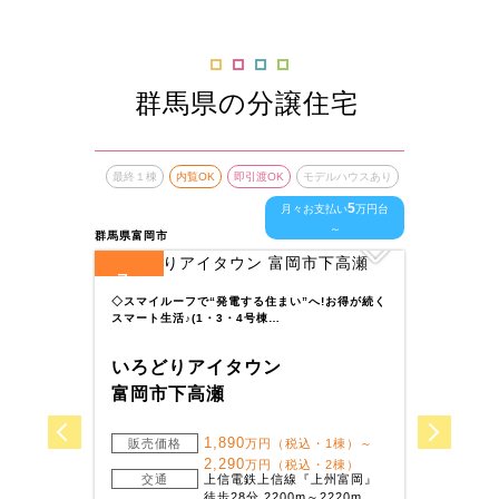
群馬県の分譲住宅
最終１棟
内覧OK
即引渡OK
モデルハウスあり
最終１
5
月々お支払い
万円台
～
群馬県富岡市
群馬県前
7
1
全
区画
全
区
◇スマイルーフで“発電する住まい”へ!お得が続く
スマート生活♪(1・3・4号棟…
幼稚園
立地で
いろどりアイタウン
いろ
富岡市下高瀬
前橋
1,890
販売価格
万円（税込・1棟）～
2,290
万円（税込・2棟）
販
交通
上信電鉄上信線『上州富岡』
徒歩28分 2200m～2220m