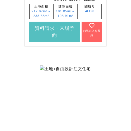
土地面積
建物面積
間取り
217.87m²～
101.85m²～
4LDK
土
238.58m²
103.91m²
198
資料請求・来場予
お気に入り登
資
約
録