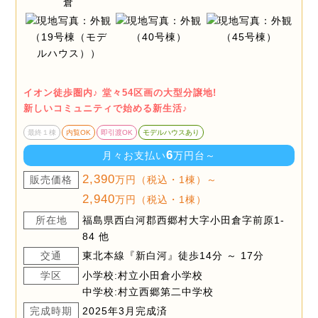
イオン徒歩圏内♪ 堂々54区画の大型分譲地!
新しいコミュニティで始める新生活♪
最終１棟
内覧OK
即引渡OK
モデルハウスあり
6
月々お支払い
万円台～
2,390
販売価格
万円（税込・1棟）～
2,940
万円（税込・1棟）
所在地
福島県西白河郡西郷村大字小田倉字前原1-
84 他
交通
東北本線『新白河』徒歩14分 ～ 17分
学区
小学校:村立小田倉小学校
中学校:村立西郷第二中学校
完成時期
2025年3月完成済