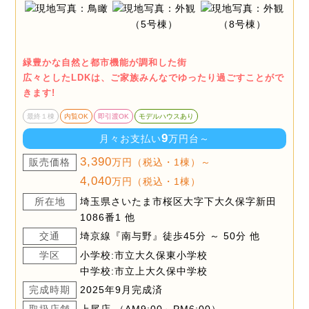
緑豊かな自然と都市機能が調和した街
広々としたLDKは、ご家族みんなでゆったり過ごすことがで
きます!
最終１棟
内覧OK
即引渡OK
モデルハウスあり
9
月々お支払い
万円台～
3,390
販売価格
万円（税込・1棟）～
4,040
万円（税込・1棟）
所在地
埼玉県さいたま市桜区大字下大久保字新田
1086番1 他
交通
埼京線『南与野』徒歩45分 ～ 50分 他
学区
小学校:市立大久保東小学校
中学校:市立上大久保中学校
完成時期
2025年9月完成済