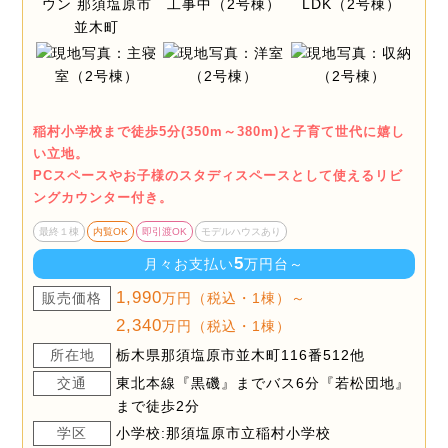
稲村小学校まで徒歩5分(350m～380m)と子育て世代に嬉し
い立地。
PCスペースやお子様のスタディスペースとして使えるリビ
ングカウンター付き。
最終１棟
内覧OK
即引渡OK
モデルハウスあり
5
月々お支払い
万円台～
1,990
販売価格
万円（税込・1棟）～
2,340
万円（税込・1棟）
所在地
栃木県那須塩原市並木町116番512他
交通
東北本線『黒磯』までバス6分『若松団地』
まで徒歩2分
学区
小学校:那須塩原市立稲村小学校