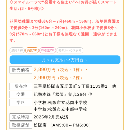
◇スマイルーフで“発電する住まい”へ!お得が続くスマート
生活♪(3・6号棟)◇
花岡幼稚園まで徒歩6分～7分(460m～560m)、若草保育園ま
で徒歩2分～3分(160m～240m)、花岡小学校まで徒歩8分～
9分(570m～660m)とお子様も無理なく通園・通学ができま
す。
最終１棟
内覧OK
即引渡OK
モデルハウスあり
7
月々お支払い
万円台～
2,890
販売価格
万円（税込・1棟）・
2,990
万円（税込・2棟）
所在地
三重県松阪市五反田町３丁目1133番1 他
交通
紀勢本線『松阪』徒歩26分 他
学区
小学校:松阪市立花岡小学校
中学校:松阪市立中部中学校
完成時期
2025年2月完成済
取扱店舗
松阪店 （AM9:00～PM6:00）