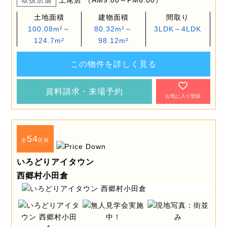
取扱店舗
上尾店 （AM9:00～PM6:00）
土地面積
建物面積
間取り
100.08m²～
80.32m²～
3LDK～4LDK
124.7m²
98.12m²
この物件を詳しく見る
資料請求・来場予約
お気に入り登録
54
全
区画
いろどりアイタウン
西郷村小田倉