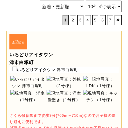
1
2
3
4
5
6
7
2
全
区画
いろどりアイタウン
津市白塚町
さくら保育園まで徒歩9分(700m～710m)なのでお子様の送
り迎えに便利です。