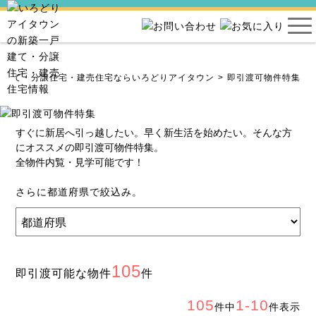
戸建て・分譲住宅・建売住宅ならいろどりアイタウン
即引渡可物件特集
すぐに新居へ引っ越したい。早く新生活を始めたい。そんな方
にオススメの即引渡可物件特集。
全物件内覧・見学可能です！
さらに都道府県で絞込み。
105
即引渡可能な物件
件
105
1-10
件中
件表示