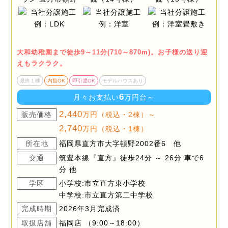
大和幼稚園まで徒歩9～11分(710～870m)。お子様の送り迎
えもラクラク。
最終１棟
内覧OK
即引渡OK
モデルハウスあり
6
月々お支払い
万円台～
2,440
販売価格
万円（税込・2棟）～
2,740
万円（税込・1棟）
所在地
福岡県直方市大字頓野2002番6 他
交通
筑豊本線『直方』徒歩24分 ～ 26分 車で6
分 他
学区
小学校:市立直方東小学校
中学校:市立直方第二中学校
完成時期
2026年3月完成済
取扱店舗
福岡店 （9:00～18:00）