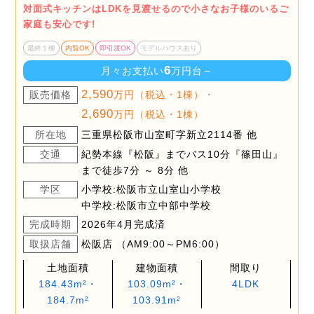
対面式キッチンはLDKを見渡せるので小さなお子様のいるご
家庭も安心です!
最終１棟
内覧OK
即引渡OK
モデルハウスあり
6
月々お支払い
万円台～
2,590
販売価格
万円（税込・1棟）・
2,690
万円（税込・1棟）
所在地
三重県松阪市山室町字新立2114番 他
交通
紀勢本線『松阪』までバス10分『篠田山』
まで徒歩7分 ～ 8分 他
学区
小学校:松阪市立山室山小学校
中学校:松阪市立中部中学校
完成時期
2026年4月完成済
取扱店舗
松阪店 （AM9:00～PM6:00）
土地面積
建物面積
間取り
184.43m²・
103.09m²・
4LDK
184.7m²
103.91m²