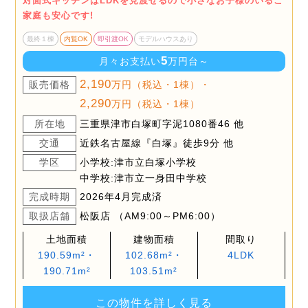
対面式キッチンはLDKを見渡せるので小さなお子様のいるご
家庭も安心です!
最終１棟
内覧OK
即引渡OK
モデルハウスあり
5
月々お支払い
万円台～
2,190
販売価格
万円（税込・1棟）・
2,290
万円（税込・1棟）
所在地
三重県津市白塚町字泥1080番46 他
交通
近鉄名古屋線『白塚』徒歩9分 他
学区
小学校:津市立白塚小学校
中学校:津市立一身田中学校
完成時期
2026年4月完成済
取扱店舗
松阪店 （AM9:00～PM6:00）
土地面積
建物面積
間取り
190.59m²・
102.68m²・
4LDK
190.71m²
103.51m²
この物件を詳しく見る