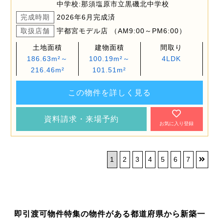
中学校:那須塩原市立黒磯北中学校
完成時期
2026年6月完成済
取扱店舗
宇都宮モデル店 （AM9:00～PM6:00）
土地面積
建物面積
間取り
186.63m²～
100.19m²～
4LDK
216.46m²
101.51m²
この物件を詳しく見る
資料請求・来場予約
お気に入り登録
1
2
3
4
5
6
7
即引渡可物件特集の物件がある都道府県から新築一