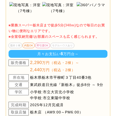
■業務スーパー栃木店まで徒歩5分(340m)なので毎日のお買
い物に便利なエリアです。
■全室収納完備!お部屋のスペースも広く感じられます。
最終１棟
内覧OK
即引渡OK
モデルハウスあり
6
月々お支払い
万円台～
2,290
販売価格
万円（税込・2棟）～
2,440
万円（税込・2棟）
所在地
栃木県栃木市平柳町３丁目40番3他
交通
東武鉄道日光線『新栃木』徒歩8分 ～ 9分
学区
小学校:市立大宮北小学校
中学校:市立東陽中学校
完成時期
2025年12月完成済
取扱店舗
栃木店 （AM9:00～PM6:00）