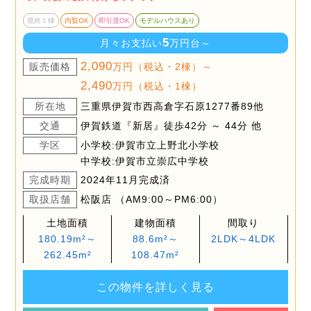
最終１棟
内覧OK
即引渡OK
モデルハウスあり
5
月々お支払い
万円台～
2,090
販売価格
万円（税込・2棟）～
2,490
万円（税込・1棟）
所在地
三重県伊賀市西高倉字石原1277番89他
交通
伊賀鉄道『新居』徒歩42分 ～ 44分 他
学区
小学校:伊賀市立上野北小学校
中学校:伊賀市立崇広中学校
完成時期
2024年11月完成済
取扱店舗
松阪店 （AM9:00～PM6:00）
土地面積
建物面積
間取り
180.19m²～
88.6m²～
2LDK～4LDK
262.45m²
108.47m²
この物件を詳しく見る