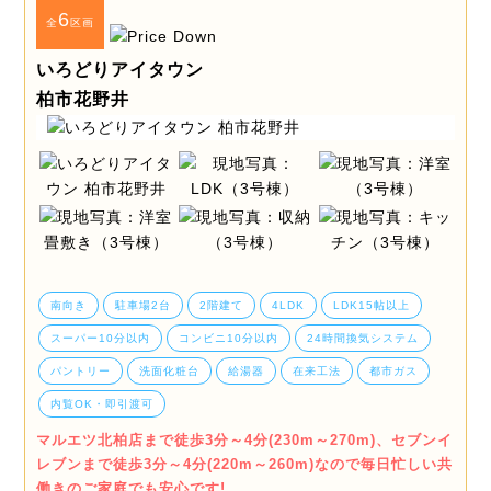
6
全
区画
いろどりアイタウン
柏市花野井
南向き
駐車場2台
2階建て
4LDK
LDK15帖以上
スーパー10分以内
コンビニ10分以内
24時間換気システム
パントリー
洗面化粧台
給湯器
在来工法
都市ガス
内覧OK・即引渡可
マルエツ北柏店まで徒歩3分～4分(230m～270m)、セブンイ
レブンまで徒歩3分～4分(220m～260m)なので毎日忙しい共
働きのご家庭でも安心です!