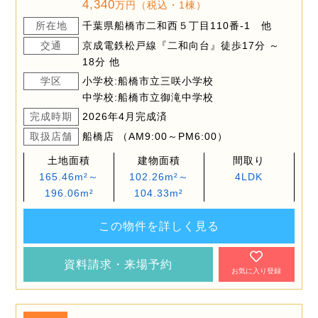
4,340
万円（税込・1棟）
所在地
千葉県船橋市二和西５丁目110番-1 他
交通
京成電鉄松戸線『二和向台』徒歩17分 ～
18分 他
学区
小学校:船橋市立三咲小学校
中学校:船橋市立御滝中学校
完成時期
2026年4月完成済
取扱店舗
船橋店 （AM9:00～PM6:00）
土地面積
建物面積
間取り
165.46m²～
102.26m²～
4LDK
196.06m²
104.33m²
この物件を詳しく見る
資料請求・来場予約
お気に入り登録