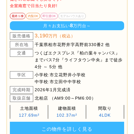
全室南窓で日当たり良好!
最終１棟
内覧OK
即引渡OK
モデルハウスあり
8
月々お支払い
万円台～
3,190
販売価格
万円（税込）
所在地
千葉県柏市花野井字高野前330番2 他
交通
つくばエクスプレス『柏の葉キャンパス』
までバス7分『ライフタウン中央』まで徒歩
4分 ～ 5分 他
学区
小学校:市立花野井小学校
中学校:市立田中中学校
完成時期
2026年1月完成済
取扱店舗
北柏店 （AM9:00～PM6:00）
土地面積
建物面積
間取り
127.69m²
102.37m²
4LDK
この物件を詳しく見る