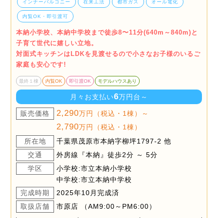
インナーバルコニー
在来工法
都市ガス
オール電化
内覧OK・即引渡可
本納小学校、本納中学校まで徒歩8〜11分(640m～840m)と
子育て世代に嬉しい立地。
対面式キッチンはLDKを見渡せるので小さなお子様のいるご
家庭も安心です!
最終１棟
内覧OK
即引渡OK
モデルハウスあり
6
月々お支払い
万円台～
2,290
販売価格
万円（税込・1棟）～
2,790
万円（税込・1棟）
所在地
千葉県茂原市本納字柳坪1797-2 他
交通
外房線『本納』徒歩2分 ～ 5分
学区
小学校:市立本納小学校
中学校:市立本納中学校
完成時期
2025年10月完成済
取扱店舗
市原店 （AM9:00～PM6:00）