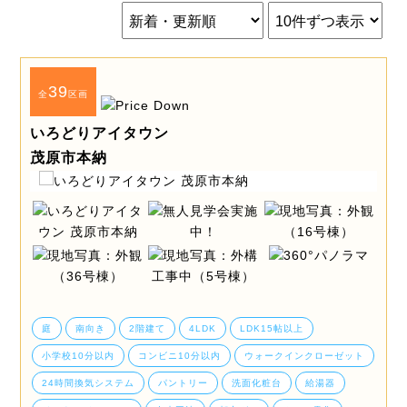
39
全
区画
いろどりアイタウン
茂原市本納
庭
南向き
2階建て
4LDK
LDK15帖以上
小学校10分以内
コンビニ10分以内
ウォークインクローゼット
24時間換気システム
パントリー
洗面化粧台
給湯器