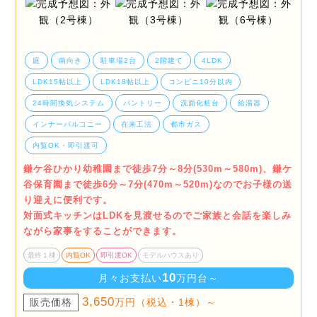
庭
南向き
駐車場2台
2階建て
4LDK
LDK15帖以上
LDK18帖以上
コンビニ10分以内
24時間換気システム
パントリー
洗面化粧台
給湯器
インナーバルコニー
在来工法
都市ガス
内覧OK・即引渡可
鎌ケ谷ひかり幼稚園まで徒歩7分～8分(530m～580m)、鎌ケ
谷保育園まで徒歩6分～7分(470m～520m)なのでお子様の送
り迎えに便利です。
対面式キッチンはLDKを見渡せるのでご家族と会話を楽しみ
ながら家事をすることができます。
最終１棟
内覧OK
即引渡OK
モデルハウスあり
10
月々お支払い
万円台～
3,650
販売価格
万円（税込・1棟）～