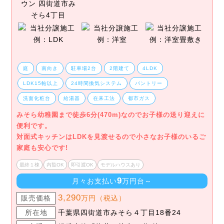
庭
南向き
駐車場2台
2階建て
4LDK
LDK15帖以上
24時間換気システム
パントリー
洗面化粧台
給湯器
在来工法
都市ガス
みそら幼稚園まで徒歩6分(470m)なのでお子様の送り迎えに
便利です。
対面式キッチンはLDKを見渡せるので小さなお子様のいるご
家庭も安心です!
最終１棟
内覧OK
即引渡OK
モデルハウスあり
9
月々お支払い
万円台～
3,290
販売価格
万円（税込）
所在地
千葉県四街道市みそら４丁目18番24