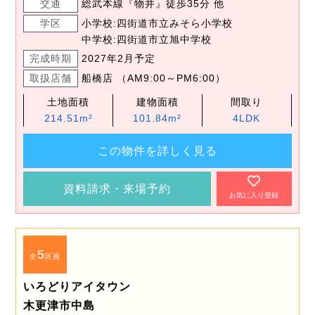
交通
総武本線『物井』徒歩35分 他
学区
小学校:四街道市立みそら小学校
中学校:四街道市立旭中学校
完成時期
2027年2月予定
取扱店舗
船橋店 （AM9:00～PM6:00）
土地面積
建物面積
間取り
214.51m²
101.84m²
4LDK
この物件を詳しく見る
資料請求・来場予約
お気に入り登録
5
全
区画
いろどりアイタウン
木更津市中島