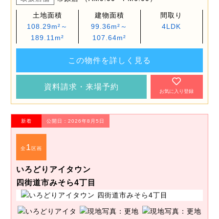
土地面積
建物面積
間取り
108.29m²～
99.36m²～
4LDK
189.11m²
107.64m²
この物件を詳しく見る
資料請求・来場予約
お気に入り登録
新着
公開日：2026年8月5日
1
全
区画
いろどりアイタウン
四街道市みそら4丁目