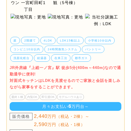
庭
2階建て
4LDK
LDK15帖以上
小学校10分以内
コンビニ10分以内
24時間換気システム
パントリー
洗面化粧台
給湯器
在来工法
都市ガス
JR外房線『上総一ノ宮』駅 徒歩5分(400m～440m)なので通
勤通学に便利!
対面式キッチンはLDKを見渡せるのでご家族と会話を楽しみ
ながら家事をすることができます。
最終１棟
内覧OK
即引渡OK
モデルハウスあり
6
月々お支払い
万円台～
2,440
販売価格
万円（税込・2棟）～
2,590
万円（税込・1棟）