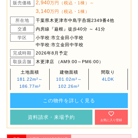
2,940
販売価格
万円（税込・1棟）～
3,140
万円（税込・1棟）
所在地
千葉県木更津市中島字呑堀2349番4他
交通
内房線『巌根』徒歩40分 ～ 41分
学区
小学校:市立金田小学校
中学校:市立金田中学校
完成時期
2026年8月予定
取扱店舗
木更津店 （AM9:00～PM6:00）
土地面積
建物面積
間取り
181.22m²～
101.02m²～
4LDK
186.77m²
102.26m²
この物件を詳しく見る
資料請求・来場予約
お気に入り登録