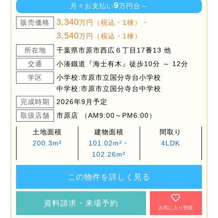
9
月々お支払い
万円台～
3,340
販売価格
万円（税込・1棟）・
3,540
万円（税込・1棟）
所在地
千葉県市原市西広６丁目17番13 他
交通
小湊鐵道『海士有木』徒歩10分 ～ 12分
学区
小学校:市原市立国分寺台小学校
中学校:市原市立国分寺台中学校
完成時期
2026年9月予定
取扱店舗
市原店 （AM9:00～PM6:00）
土地面積
建物面積
間取り
200.3m²
101.02m²・
4LDK
102.26m²
この物件を詳しく見る
資料請求・来場予約
お気に入り登録