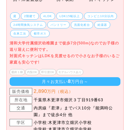
庭
2階建て
4LDK
LDK15帖以上
コンビニ10分以内
24時間換気システム
パントリー
洗面化粧台
給湯器
在来工法
都市ガス
清和大学付属畑沢幼稚園まで徒歩7分(500m)なのでお子様の
送り迎えに便利です。
対面式キッチンはLDKを見渡せるので小さなお子様のいるご
家庭も安心です!
最終１棟
内覧OK
即引渡OK
モデルハウスあり
8
月々お支払い
万円台～
2,890
販売価格
万円（税込）
所在地
千葉県木更津市畑沢３丁目919番63
交通
内房線『君津』までバス10分『能満時公
園』まで徒歩4分 他
学区
小学校:木更津市立畑沢小学校
中学校:木更津市立畑沢中学校