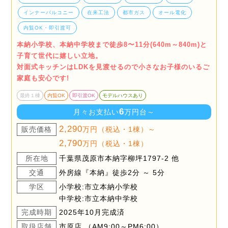
インナーバルコニー
在来工法
都市ガス
オール電化
内覧OK・即引渡可
本納小学校、本納中学校まで徒歩8〜11分(640m～840m)と
子育て世代に嬉しい立地。
対面式キッチンはLDKを見渡せるので小さなお子様のいるご
家庭も安心です!
最終１棟
内覧OK
即引渡OK
モデルハウスあり
6
月々お支払い
万円台～
2,290
販売価格
万円（税込・1棟）～
2,790
万円（税込・1棟）
所在地
千葉県茂原市本納字柳坪1797-2 他
交通
外房線『本納』徒歩2分 ～ 5分
学区
小学校:市立本納小学校
中学校:市立本納中学校
完成時期
2025年10月完成済
取扱店舗
市原店 （AM9:00～PM6:00）