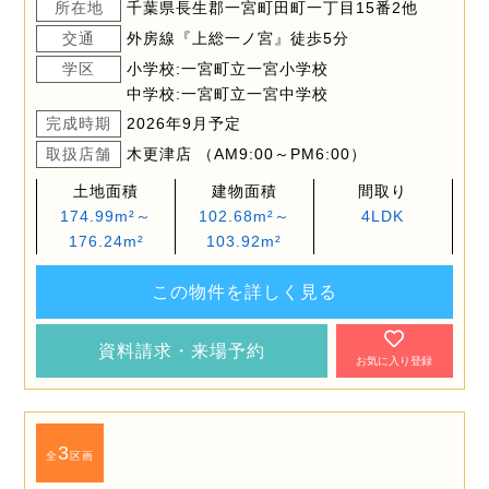
所在地
千葉県長生郡一宮町田町一丁目15番2他
交通
外房線『上総一ノ宮』徒歩5分
学区
小学校:一宮町立一宮小学校
中学校:一宮町立一宮中学校
完成時期
2026年9月予定
取扱店舗
木更津店 （AM9:00～PM6:00）
土地面積
建物面積
間取り
174.99m²～
102.68m²～
4LDK
176.24m²
103.92m²
この物件を詳しく見る
資料請求・来場予約
お気に入り登録
3
全
区画