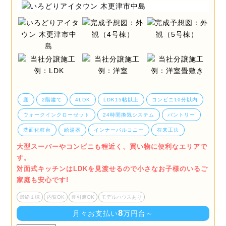
庭
2階建て
4LDK
LDK15帖以上
コンビニ10分以内
ウォークインクローゼット
24時間換気システム
パントリー
洗面化粧台
給湯器
インナーバルコニー
在来工法
大型スーパーやコンビニも程近く、買い物に便利なエリアで
す。
対面式キッチンはLDKを見渡せるので小さなお子様のいるご
家庭も安心です!
最終１棟
内覧OK
即引渡OK
モデルハウスあり
8
月々お支払い
万円台～