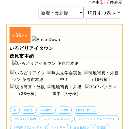
7
1-7
件中
件表示
39
全
区画
いろどりアイタウン
茂原市本納
庭
南向き
2階建て
4LDK
LDK15帖以上
小学校10分以内
コンビニ10分以内
ウォークインクローゼット
24時間換気システム
パントリー
洗面化粧台
給湯器