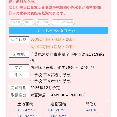
迎に便利な立地。
忙しい毎日に役立つ食器洗浄乾燥機や浄水器が標準装備!
日々の家事の負担も軽減できます。
最終１棟
内覧OK
即引渡OK
モデルハウスあり
8
月々お支払い
万円台～
3,090
販売価格
万円（税込・2棟）・
3,140
万円（税込・2棟）
所在地
千葉県木更津市高柳字下長須賀境1913番2
他
交通
内房線『巌根』徒歩26分 ～ 27分 他
学区
小学校:市立高柳小学校
中学校:市立岩根中学校
完成時期
2026年12月予定
取扱店舗
木更津店 （AM9:00～PM6:00）
土地面積
建物面積
間取り
231.74m²～
102.26m²～
4LDK
231.83m²
103.5m²