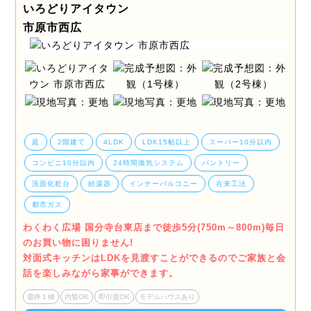
いろどりアイタウン
市原市西広
庭
2階建て
4LDK
LDK15帖以上
スーパー10分以内
コンビニ10分以内
24時間換気システム
パントリー
洗面化粧台
給湯器
インナーバルコニー
在来工法
都市ガス
わくわく広場 国分寺台東店まで徒歩5分(750m～800m)毎日
のお買い物に困りません!
対面式キッチンはLDKを見渡すことができるのでご家族と会
話を楽しみながら家事ができます。
最終１棟
内覧OK
即引渡OK
モデルハウスあり