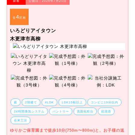
新着
公開日：2026年7月21日
4
全
区画
いろどりアイタウン
木更津市高柳
庭
2階建て
4LDK
LDK15帖以上
コンビニ10分以内
24時間換気システム
パントリー
洗面化粧台
給湯器
在来工法
ゆりかご保育園まで徒歩10分(750m〜800m)と、お子様の送