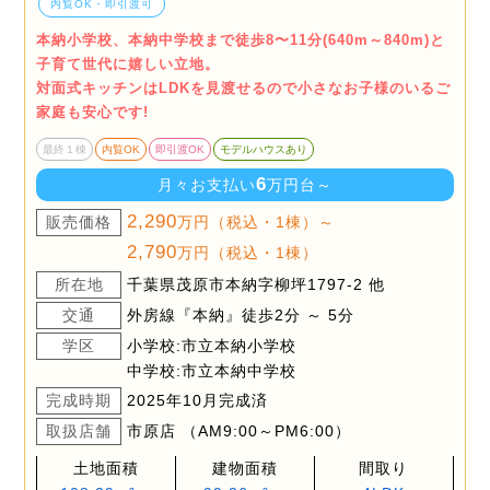
内覧OK・即引渡可
本納小学校、本納中学校まで徒歩8〜11分(640m～840m)と
子育て世代に嬉しい立地。
対面式キッチンはLDKを見渡せるので小さなお子様のいるご
家庭も安心です!
最終１棟
内覧OK
即引渡OK
モデルハウスあり
6
月々お支払い
万円台～
2,290
販売価格
万円（税込・1棟）～
2,790
万円（税込・1棟）
所在地
千葉県茂原市本納字柳坪1797-2 他
交通
外房線『本納』徒歩2分 ～ 5分
学区
小学校:市立本納小学校
中学校:市立本納中学校
完成時期
2025年10月完成済
取扱店舗
市原店 （AM9:00～PM6:00）
土地面積
建物面積
間取り