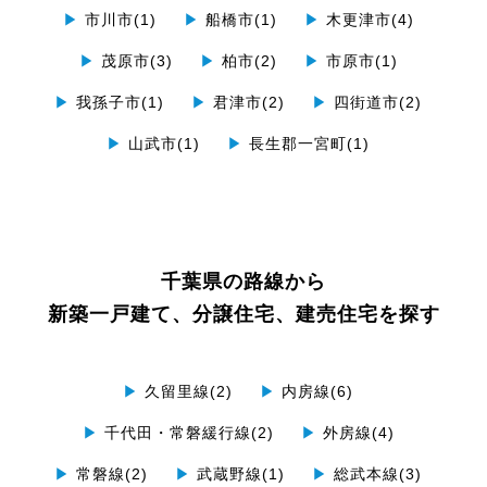
▶
市川市(1)
▶
船橋市(1)
▶
木更津市(4)
▶
茂原市(3)
▶
柏市(2)
▶
市原市(1)
▶
我孫子市(1)
▶
君津市(2)
▶
四街道市(2)
▶
山武市(1)
▶
長生郡一宮町(1)
千葉県の路線から
新築一戸建て、分譲住宅、建売住宅を探す
▶
久留里線(2)
▶
内房線(6)
▶
千代田・常磐緩行線(2)
▶
外房線(4)
▶
常磐線(2)
▶
武蔵野線(1)
▶
総武本線(3)