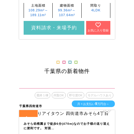
土地面積
建物面積
間取り
108.29m²～
99.36m²～
4LDK
189.11m²
107.64m²
資料請求・来場予約
お気に入り登録
千葉県の新着物件
最終１棟
内覧OK
即引渡OK
モデルハウスあり
9
月々お支払い
万円台～
千葉県四街道市
千葉
1
1
全
区画
全
みそら幼稚園まで徒歩6分(470m)なのでお子様の送り迎え
百
に便利です。 対面…
利