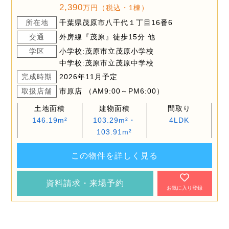
2,390
万円（税込・1棟）
所在地
千葉県茂原市八千代１丁目16番6
交通
外房線『茂原』徒歩15分 他
学区
小学校:茂原市立茂原小学校
中学校:茂原市立茂原中学校
完成時期
2026年11月予定
取扱店舗
市原店 （AM9:00～PM6:00）
土地面積
建物面積
間取り
146.19m²
103.29m²・
4LDK
103.91m²
この物件を詳しく見る
資料請求・来場予約
お気に入り登録