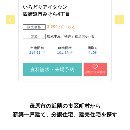
いろどりアイタウン
い
四街道市みそら4丁目
木
3,290
販売価格
万円（税込）
交通
総武本線『物井』徒歩35分 他
土地面積
建物面積
間取り
214.51m²
101.84m²
4LDK
資料請求・来場予約
お気に入り登録
茂原市の近隣の市区町村から
新築一戸建て、分譲住宅、建売住宅を探す