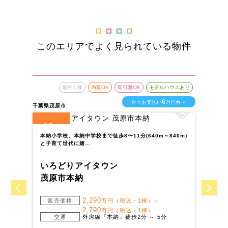
このエリアでよく見られている物件
最終１棟
内覧OK
即引渡OK
モデルハウスあり
6
月々お支払い
万円台～
千葉県茂原市
千葉
39
5
全
区画
全
本納小学校、本納中学校まで徒歩8〜11分(640m～840m)
常
と子育て世代に嬉…
学
いろどりアイタウン
い
茂原市本納
我
2,290
販売価格
万円（税込・1棟）～
2,790
万円（税込・1棟）
交通
外房線『本納』徒歩2分 ～ 5分