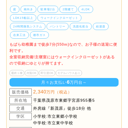
庭
南向き
駐車場2台
2階建て
4LDK
LDK15帖以上
ウォークインクローゼット
24時間換気システム
パントリー
洗面化粧台
給湯器
在来工法
都市ガス
もばら幼稚園まで徒歩7分(550m)なので、お子様の送迎に便
利です。
全室収納完備!主寝室にはウォークインクローゼットがある
ので収納にゆとりが持てます。
最終１棟
内覧OK
即引渡OK
モデルハウスあり
6
月々お支払い
万円台～
2,340
販売価格
万円（税込）
所在地
千葉県茂原市東郷字宮原955番5
交通
外房線『新茂原』徒歩18分 他
学区
小学校:市立東郷小学校
中学校:市立東中学校