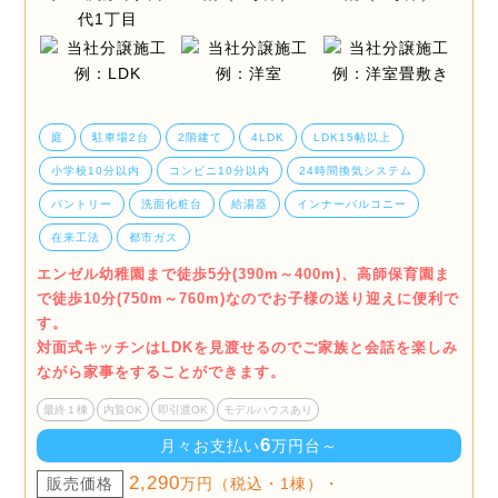
庭
駐車場2台
2階建て
4LDK
LDK15帖以上
小学校10分以内
コンビニ10分以内
24時間換気システム
パントリー
洗面化粧台
給湯器
インナーバルコニー
在来工法
都市ガス
エンゼル幼稚園まで徒歩5分(390m～400m)、高師保育園ま
で徒歩10分(750m～760m)なのでお子様の送り迎えに便利で
す。
対面式キッチンはLDKを見渡せるのでご家族と会話を楽しみ
ながら家事をすることができます。
最終１棟
内覧OK
即引渡OK
モデルハウスあり
6
月々お支払い
万円台～
2,290
販売価格
万円（税込・1棟）・