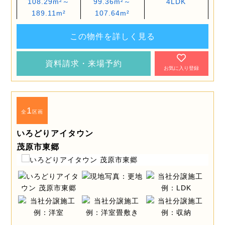
108.29m²～
99.36m²～
4LDK
189.11m²
107.64m²
この物件を詳しく見る
資料請求・来場予約
お気に入り登録
1
全
区画
いろどりアイタウン
茂原市東郷