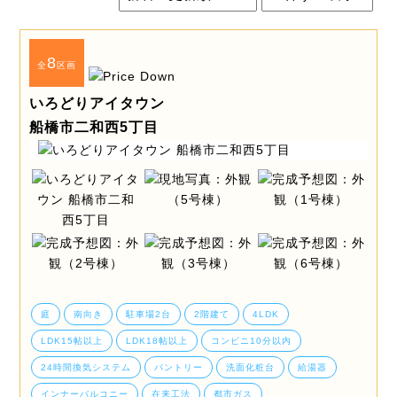
8
全
区画
いろどりアイタウン
船橋市二和西5丁目
庭
南向き
駐車場2台
2階建て
4LDK
LDK15帖以上
LDK18帖以上
コンビニ10分以内
24時間換気システム
パントリー
洗面化粧台
給湯器
インナーバルコニー
在来工法
都市ガス