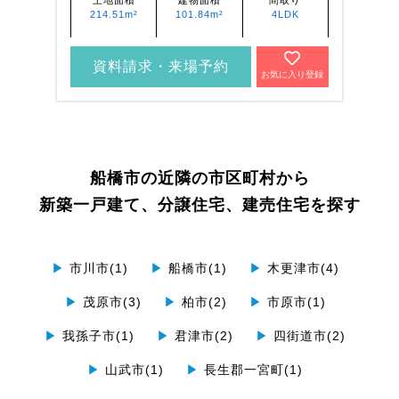
土地面積
建物面積
間取り
214.51m²
101.84m²
4LDK
資料請求・来場予約
お気に入り登録
船橋市の近隣の市区町村から
新築一戸建て、分譲住宅、建売住宅を探す
▶
市川市(1)
▶
船橋市(1)
▶
木更津市(4)
▶
茂原市(3)
▶
柏市(2)
▶
市原市(1)
▶
我孫子市(1)
▶
君津市(2)
▶
四街道市(2)
▶
山武市(1)
▶
長生郡一宮町(1)