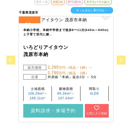
最終１棟
内覧OK
即引渡OK
モデルハウスあり
6
月々お支払い
万円台～
千葉県茂原市
千葉
39
5
全
区画
全
本納小学校、本納中学校まで徒歩8〜11分(640m～840m)
常
と子育て世代に嬉…
学
いろどりアイタウン
い
茂原市本納
我
2,290
販売価格
万円（税込・1棟）～
2,790
万円（税込・1棟）
交通
外房線『本納』徒歩2分 ～ 5分
土地面積
建物面積
間取り
108.29m²～
99.36m²～
4LDK
189.11m²
107.64m²
資料請求・来場予約
お気に入り登録