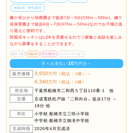
内覧OK・即引渡可
鎌ケ谷ひかり幼稚園まで徒歩7分～8分(530m～580m)、鎌ケ
谷保育園まで徒歩6分～7分(470m～520m)なのでお子様の送
り迎えに便利です。
対面式キッチンはLDKを見渡せるのでご家族と会話を楽しみ
ながら家事をすることができます。
最終１棟
内覧OK
即引渡OK
モデルハウスあり
10
月々お支払い
万円台～
3,650
販売価格
万円（税込・1棟）～
4,340
万円（税込・1棟）
所在地
千葉県船橋市二和西５丁目110番-1 他
交通
京成電鉄松戸線『二和向台』徒歩17分 ～
18分 他
学区
小学校:船橋市立三咲小学校
中学校:船橋市立御滝中学校
完成時期
2026年4月完成済