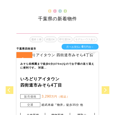
千葉県の新着物件
最終１棟
内覧OK
即引渡OK
モデルハウスあり
9
月々お支払い
万円台～
千葉県四街道市
千葉
1
1
全
区画
全
みそら幼稚園まで徒歩6分(470m)なのでお子様の送り迎え
百
に便利です。 対面…
利
いろどりアイタウン
い
四街道市みそら4丁目
木
3,290
販売価格
万円（税込）
交通
総武本線『物井』徒歩35分 他