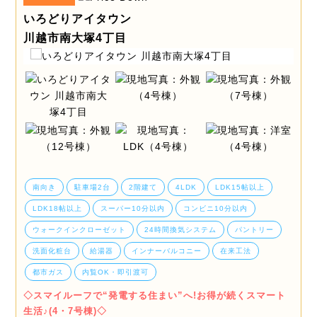
いろどりアイタウン
川越市南大塚4丁目
南向き
駐車場2台
2階建て
4LDK
LDK15帖以上
LDK18帖以上
スーパー10分以内
コンビニ10分以内
ウォークインクローゼット
24時間換気システム
パントリー
洗面化粧台
給湯器
インナーバルコニー
在来工法
都市ガス
内覧OK・即引渡可
◇スマイルーフで“発電する住まい”へ!お得が続くスマート
生活♪(4・7号棟)◇