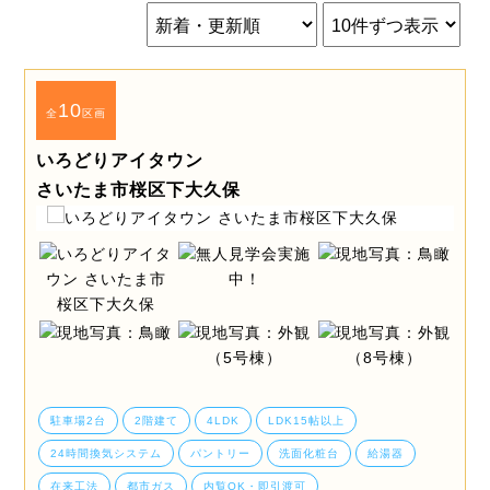
10
全
区画
いろどりアイタウン
さいたま市桜区下大久保
駐車場2台
2階建て
4LDK
LDK15帖以上
24時間換気システム
パントリー
洗面化粧台
給湯器
在来工法
都市ガス
内覧OK・即引渡可