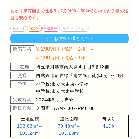
あかり保育園まで徒歩5～7分(400～500m)なのでお子様の送
迎も安心です。
最終１棟
内覧OK
即引渡OK
モデルハウスあり
9
月々お支払い
万円台～
3,290
販売価格
万円（税込・2棟）～
3,590
万円（税込・1棟）
所在地
埼玉県川越市南大塚４丁目6番18他
交通
西武鉄道新宿線『南大塚』徒歩5分 ～ 8分
学区
小学校:市立大東東小学校
中学校:市立大東中学校
完成時期
2024年6月完成済
取扱店舗
入間店 （AM9:00～PM6:00）
土地面積
建物面積
間取り
103.03m²～
79.48m²～
4LDK
103.24m²
103.13m²