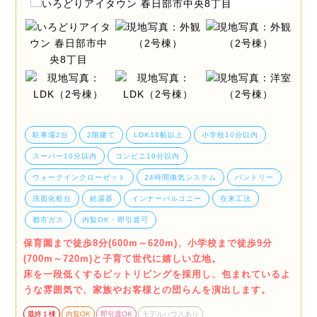
駐車場2台
2階建て
LDK18帖以上
小学校10分以内
スーパー10分以内
コンビニ10分以内
ウォークインクローゼット
24時間換気システム
パントリー
洗面化粧台
給湯器
インナーバルコニー
在来工法
都市ガス
内覧OK・即引渡可
保育園まで徒歩8分(600m～620m)、小学校まで徒歩9分
(700m～720m)と子育て世代に嬉しい立地。
床を一段低くするピットリビングを採用し、包まれているよ
うな雰囲気で、家族やお客様との団らんを演出します。
最終１棟
内覧OK
即引渡OK
モデルハウスあり