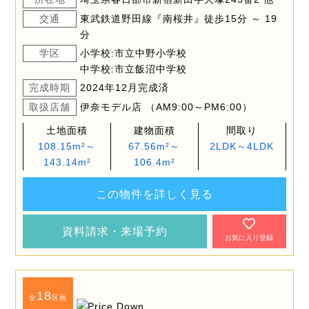
交通
東武鉄道野田線『南桜井』徒歩15分 ～ 19
分
学区
小学校:市立中野小学校
中学校:市立飯沼中学校
完成時期
2024年12月完成済
取扱店舗
伊奈モデル店 （AM9:00～PM6:00）
土地面積
建物面積
間取り
108.15m²～
67.56m²～
2LDK～4LDK
143.14m²
106.4m²
この物件を詳しく見る
資料請求・来場予約
お気に入り登録
18
全
区画