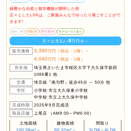
緑豊かな自然と都市機能が調和した街
広々としたLDKは、ご家族みんなでゆったり過ごすことがで
きます!
最終１棟
内覧OK
即引渡OK
モデルハウスあり
9
月々お支払い
万円台～
3,390
販売価格
万円（税込・1棟）～
4,040
万円（税込・1棟）
所在地
埼玉県さいたま市桜区大字下大久保字新田
1086番1 他
交通
埼京線『南与野』徒歩45分 ～ 50分 他
学区
小学校:市立大久保東小学校
中学校:市立上大久保中学校
完成時期
2025年9月完成済
取扱店舗
上尾店 （AM9:00～PM6:00）
土地面積
建物面積
間取り
100.08m²～
80.32m²～
3LDK～4LDK