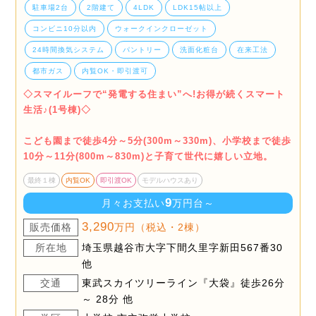
駐車場2台
2階建て
4LDK
LDK15帖以上
コンビニ10分以内
ウォークインクローゼット
24時間換気システム
パントリー
洗面化粧台
在来工法
都市ガス
内覧OK・即引渡可
◇スマイルーフで“発電する住まい”へ!お得が続くスマート
生活♪(1号棟)◇
こども園まで徒歩4分～5分(300m～330m)、小学校まで徒歩
10分～11分(800m～830m)と子育て世代に嬉しい立地。
最終１棟
内覧OK
即引渡OK
モデルハウスあり
9
月々お支払い
万円台～
3,290
販売価格
万円（税込・2棟）
所在地
埼玉県越谷市大字下間久里字新田567番30
他
交通
東武スカイツリーライン『大袋』徒歩26分
～ 28分 他