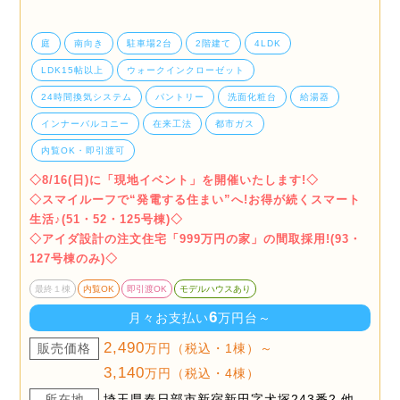
庭
南向き
駐車場2台
2階建て
4LDK
LDK15帖以上
ウォークインクローゼット
24時間換気システム
パントリー
洗面化粧台
給湯器
インナーバルコニー
在来工法
都市ガス
内覧OK・即引渡可
◇8/16(日)に「現地イベント」を開催いたします!◇
◇スマイルーフで“発電する住まい”へ!お得が続くスマート
生活♪(51・52・125号棟)◇
◇アイダ設計の注文住宅「999万円の家」の間取採用!(93・
127号棟のみ)◇
最終１棟
内覧OK
即引渡OK
モデルハウスあり
6
月々お支払い
万円台～
2,490
販売価格
万円（税込・1棟）～
3,140
万円（税込・4棟）
所在地
埼玉県春日部市新宿新田字犬塚243番2 他