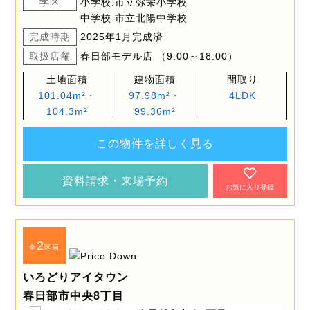
学区
小学校:市立弥栄小学校
中学校:市立北陽中学校
完成時期
2025年1月完成済
取扱店舗
春日部モデル店 （9:00～18:00）
土地面積
建物面積
間取り
101.04m²・
97.98m²・
4LDK
104.3m²
99.36m²
この物件を詳しく見る
資料請求・来場予約
お気に入り登録
2
全
区画
いろどりアイタウン
春日部市中央8丁目