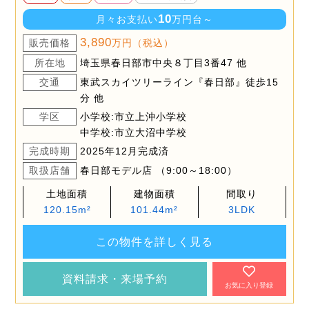
10
月々お支払い
万円台～
3,890
販売価格
万円（税込）
所在地
埼玉県春日部市中央８丁目3番47 他
交通
東武スカイツリーライン『春日部』徒歩15
分 他
学区
小学校:市立上沖小学校
中学校:市立大沼中学校
完成時期
2025年12月完成済
取扱店舗
春日部モデル店 （9:00～18:00）
土地面積
建物面積
間取り
120.15m²
101.44m²
3LDK
この物件を詳しく見る
資料請求・来場予約
お気に入り登録