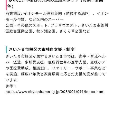
等）
商業施設: イオンモール浦和美園（隣接する緑区）、イオン
モール与野、など区内のスーパー
公園・その他のスポット: プラザウエスト、さいたま市荒川
区総合運動公園、秋ヶ瀬公園、さくら草公園など
さいたま市桜区の市独自支援・制度
さいたま市桜区が属するさいたま市では、家事・育児ヘル
パー派遣、多胎児支援、低所得世帯の進学支援、産後ケア
や医療費助成、相談窓口、ファミリー・サポート事業など
を実施。幅広い年代と家庭環境に応じた支援制度が整って
います。
参考：
https://www.city.saitama.lg.jp/003/001/011/index.html