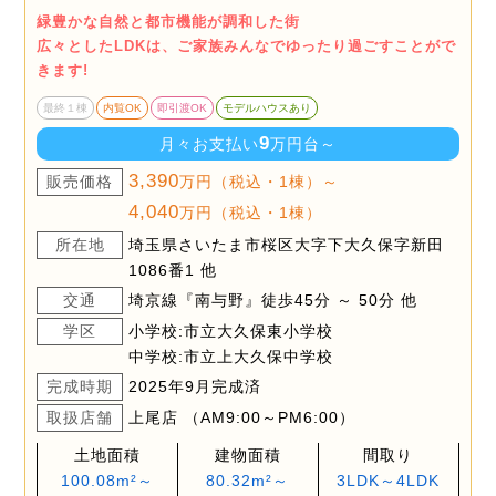
緑豊かな自然と都市機能が調和した街
広々としたLDKは、ご家族みんなでゆったり過ごすことがで
きます!
最終１棟
内覧OK
即引渡OK
モデルハウスあり
9
月々お支払い
万円台～
3,390
販売価格
万円（税込・1棟）～
4,040
万円（税込・1棟）
所在地
埼玉県さいたま市桜区大字下大久保字新田
1086番1 他
交通
埼京線『南与野』徒歩45分 ～ 50分 他
学区
小学校:市立大久保東小学校
中学校:市立上大久保中学校
完成時期
2025年9月完成済
取扱店舗
上尾店 （AM9:00～PM6:00）
土地面積
建物面積
間取り
100.08m²～
80.32m²～
3LDK～4LDK