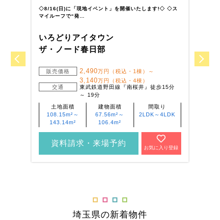
全
区画
全
◇8/16(日)に「現地イベント」を開催いたします!◇ ◇ス
◇
マイルーフで“発…
ト
いろどりアイタウン
い
ザ・ノード春日部
川
2,490
販売価格
万円（税込・1棟）～
3,140
万円（税込・4棟）
交通
東武鉄道野田線『南桜井』徒歩15分
～ 19分
土地面積
建物面積
間取り
108.15m²～
67.56m²～
2LDK～4LDK
143.14m²
106.4m²
資料請求・来場予約
お気に入り登録
埼玉県の新着物件