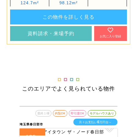
124.7m²
98.12m²
この物件を詳しく見る
資料請求・来場予約
お気に入り登録
このエリアでよく見られている物件
最終１棟
内覧OK
即引渡OK
モデルハウスあり
6
月々お支払い
万円台～
埼玉県春日部市
埼玉
128
1