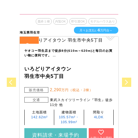
最終１棟
内覧OK
即引渡OK
モデルハウスあり
6
月々お支払い
万円台～
埼玉県羽生市
埼玉
2
1
全
区画
全
ヤオコー羽生店まで徒歩8分(610m～620m)と毎日のお買
高
い物に便利です。 …
え
いろどりアイタウン
い
羽生市中央5丁目
川
2,290
販売価格
万円（税込・2棟）
交通
東武スカイツリーライン『羽生』徒歩
11分 他
土地面積
建物面積
間取り
142.62m²
105.57m²・
4LDK
105.99m²
資料請求・来場予約
お気に入り登録