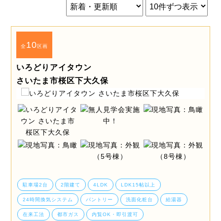
10
全
区画
いろどりアイタウン
さいたま市桜区下大久保
駐車場2台
2階建て
4LDK
LDK15帖以上
24時間換気システム
パントリー
洗面化粧台
給湯器
在来工法
都市ガス
内覧OK・即引渡可