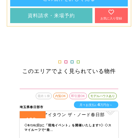
資料請求・来場予約
お気に入り登録
このエリアでよく見られている物件
最終１棟
内覧OK
即引渡OK
モデルハウスあり
6
月々お支払い
万円台～
埼玉県春日部市
埼玉
128
1
全
区画
全
◇8/16(日)に「現地イベント」を開催いたします!◇ ◇ス
◇
マイルーフで“発…
ト