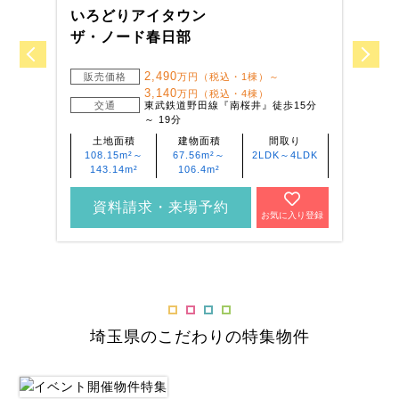
いろどりアイタウン
い
ザ・ノード春日部
川
2,490
販売価格
万円（税込・1棟）～
3,140
万円（税込・4棟）
交通
東武鉄道野田線『南桜井』徒歩15分
～ 19分
土地面積
建物面積
間取り
108.15m²～
67.56m²～
2LDK～4LDK
143.14m²
106.4m²
資料請求・来場予約
お気に入り登録
埼玉県のこだわりの特集物件