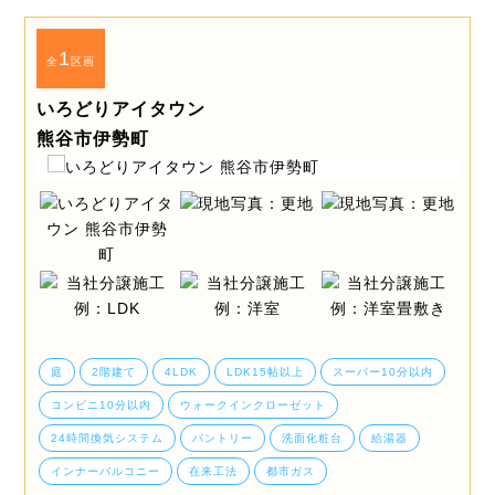
1
全
区画
いろどりアイタウン
熊谷市伊勢町
庭
2階建て
4LDK
LDK15帖以上
スーパー10分以内
コンビニ10分以内
ウォークインクローゼット
24時間換気システム
パントリー
洗面化粧台
給湯器
インナーバルコニー
在来工法
都市ガス