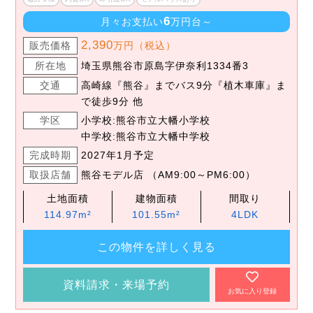
6
月々お支払い
万円台～
2,390
販売価格
万円（税込）
所在地
埼玉県熊谷市原島字伊奈利1334番3
交通
高崎線『熊谷』までバス9分『植木車庫』ま
で徒歩9分 他
学区
小学校:熊谷市立大幡小学校
中学校:熊谷市立大幡中学校
完成時期
2027年1月予定
取扱店舗
熊谷モデル店 （AM9:00～PM6:00）
土地面積
建物面積
間取り
114.97m²
101.55m²
4LDK
この物件を詳しく見る
資料請求・来場予約
お気に入り登録