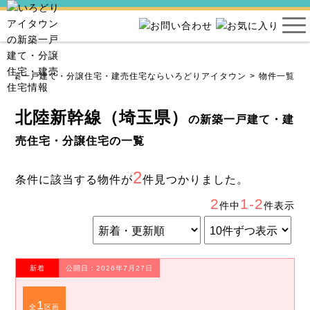
新築一戸建て・分譲住宅・建売住宅ならいろどりアイタウン
物件一覧
北陸新幹線（埼玉県）
の新築一戸建て・建
売住宅・分譲住宅の一覧
2
条件に該当する物件が
件見つかりました。
2
1-2
件中
件表示
新着
公開日：2026年7月27日
1
全
区画