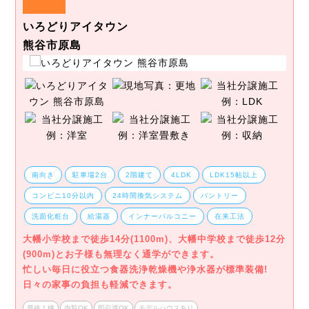
いろどりアイタウン
熊谷市原島
南向き
駐車場2台
2階建て
4LDK
LDK15帖以上
コンビニ10分以内
24時間換気システム
パントリー
洗面化粧台
給湯器
インナーバルコニー
在来工法
大幡小学校まで徒歩14分(1100m)、大幡中学校まで徒歩12分
(900m)とお子様も無理なく通学ができます。
忙しい毎日に役立つ食器洗浄乾燥機や浄水器が標準装備!
日々の家事の負担も軽減できます。
最終１棟
内覧OK
即引渡OK
モデルハウスあり