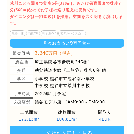
荒川こども園まで徒歩5分(330m)、みたけ保育園まで徒歩7
分(560m)なのでお子様の送り迎えに便利です。
ダイニングは一部吹抜けを採用。空間を広く明るく演出しま
す。
最終１棟
内覧OK
即引渡OK
モデルハウスあり
9
月々お支払い
万円台～
3,340
販売価格
万円（税込）
所在地
埼玉県熊谷市伊勢町345番1
交通
秩父鉄道本線『上熊谷』徒歩6分 他
学区
小学校:熊谷市立熊谷南小学校
中学校:熊谷市立荒川中学校
完成時期
2027年1月予定
取扱店舗
熊谷モデル店 （AM9:00～PM6:00）
土地面積
建物面積
間取り
172.13m²
106.81m²
4LDK
この物件を詳しく見る