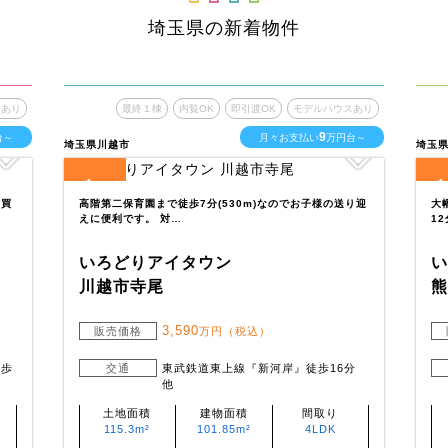
埼玉県の新着物件
スあり
最終１棟
内覧OK
即引渡OK
モデルハウスあり
9
台～
月々お支払い
万円台～
埼玉県川越市
埼玉
1
1
全
区画
全
お買
高階第二保育園まで徒歩7分(530m)なのでお子様の送り迎
大
えに便利です。 対…
12
いろどりアイタウン
川越市寺尾
3,590
販売価格
万円（税込）
徒歩
交通
東武鉄道東上線『新河岸』徒歩16分
他
土地面積
建物面積
間取り
115.3m²
101.85m²
4LDK