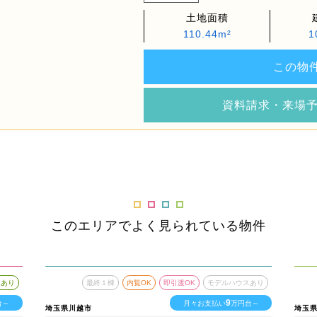
土地面積
110.44m²
1
この物
資料請求・来場
このエリアでよく見られている物件
スあり
最終１棟
内覧OK
即引渡OK
モデルハウスあり
9
台～
月々お支払い
万円台～
埼玉県川越市
埼玉