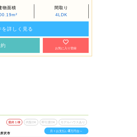
建物面積
間取り
00.19m²
4LDK
件を詳しく見る
予約
お気に入り登録
最終１棟
内覧OK
即引渡OK
モデルハウスあり
最終１棟
内
8
月々お支払い
万円台～
県所沢市
埼玉県春日部市