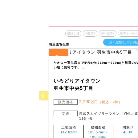
最終１棟
内覧OK
即引渡OK
モデルハウ
6
月々お支払い
万円
埼玉県羽生市
2
全
区画
ヤオコー羽生店まで徒歩8分(610m～620m)と毎日の
い物に便利です。 …
いろどりアイタウン
羽生市中央5丁目
2,290
販売価格
万円（税込・2棟）
交通
東武スカイツリーライン『羽生』
11分 他
土地面積
建物面積
間取り
142.62m²
105.57m²・
4LDK
105.99m²