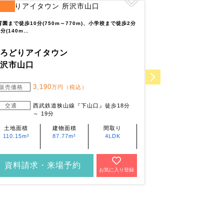
2
区画
全
区画
育園まで徒歩10分(750m～770m)、小学校まで徒歩2分
保育園まで徒歩8分(6
分(140m…
(700m～720…
いろどりアイタウン
いろどりアイ
所沢市山口
春日部市中央
3,190
3,8
販売価格
万円（税込）
販売価格
交通
西武鉄道狭山線『下山口』徒歩18分
交通
東武
～ 19分
歩15
土地面積
建物面積
間取り
土地面積
110.15m²
87.77m²
4LDK
120.15m²
資料請求・来場予約
資料請求・
お気に入り登録