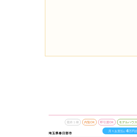
最終１棟
内覧OK
即引渡OK
モデルハウ
6
月々お支払い
万円
埼玉県春日部市