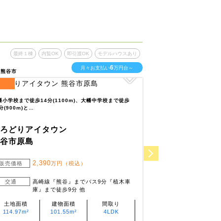
最終１棟
内覧OK
即引渡OK
モデルハウスあり
最終１棟
内
6
月々お支払い
万円台～
県熊谷市
埼玉県飯能市
11
区画
全
区画
幡小学校まで徒歩14分(1100m)、大幡中学校まで徒歩
富士見保育所まで徒歩10
分(900m)と…
様の送迎に安心の…
いろどりアイタウン
いろどりアイ
熊谷市原島
飯能市青木
2,390
3,0
販売価格
万円（税込）
販売価格
交通
高崎線『熊谷』までバス9分『植木車
交通
西武
庫』まで徒歩9分 他
分 ～
土地面積
建物面積
間取り
土地面積
114.97m²
101.55m²
4LDK
180m²・
180.01m²