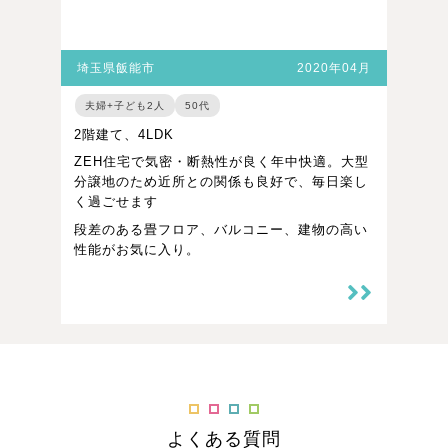
埼玉県飯能市
2020年04月
夫婦+子ども2人
50代
2階建て、4LDK
ZEH住宅で気密・断熱性が良く年中快適。大型
分譲地のため近所との関係も良好で、毎日楽し
く過ごせます
段差のある畳フロア、バルコニー、建物の高い
性能がお気に入り。
よくある質問