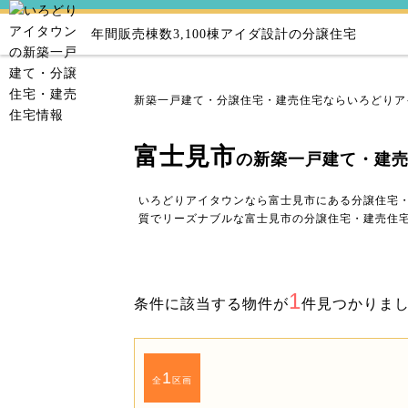
年間販売棟数3,100棟
アイダ設計の分譲住宅
新築一戸建て・分譲住宅・建売住宅ならいろどりア
富士見市
の新築一戸建て・建
いろどりアイタウンなら富士見市にある分譲住宅
質でリーズナブルな富士見市の分譲住宅・建売住
1
条件に該当する物件が
件見つかりま
1
全
区画