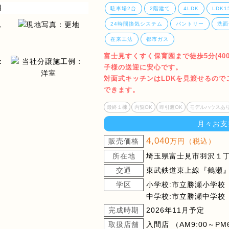
駐車場2台
2階建て
4LDK
LDK
24時間換気システム
パントリー
洗面
在来工法
都市ガス
富士見すくすく保育園まで徒歩5分(400
子様の送迎に安心です。
対面式キッチンはLDKを見渡せるの
できます。
最終１棟
内覧OK
即引渡OK
モデルハウスあ
月々お支
4,040
販売価格
万円（税込）
所在地
埼玉県富士見市羽沢１丁目
交通
東武鉄道東上線『鶴瀬』
学区
小学校:市立勝瀬小学校
中学校:市立勝瀬中学校
完成時期
2026年11月予定
取扱店舗
入間店 （AM9:00～PM