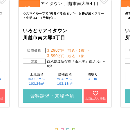
18
3
全
区画
全
ス
◇スマイルーフで“発電する住まい”へ!お得が続くスマー
保
ト生活♪(4・7号棟)◇…
～3
いろどりアイタウン
川越市南大塚4丁目
3,290
販売価格
万円（税込・2棟）～
3,590
万円（税込・1棟）
分
交通
西武鉄道新宿線『南大塚』徒歩5分 ～
8分
土地面積
建物面積
間取り
K
103.03m²～
79.48m²～
4LDK
103.24m²
103.13m²
資料請求・来場予約
登録
お気に入り登録