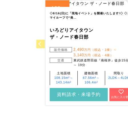
128
全
区画
◇8/16(日)に「現地イベント」を開催いたします!◇ ◇
マイルーフで“発…
いろどりアイタウン
ザ・ノード春日部
2,490
販売価格
万円（税込・1棟）～
3,140
万円（税込・4棟）
交通
東武鉄道野田線『南桜井』徒歩15
～ 19分
土地面積
建物面積
間取り
108.15m²～
67.56m²～
2LDK～4LD
143.14m²
106.4m²
資料請求・来場予約
お気に入り