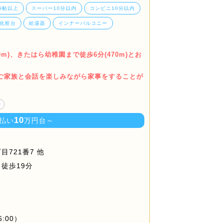
15帖以上
スーパー10分以内
コンビニ10分以内
化粧台
給湯器
インナーバルコニー
m)、きたはら幼稚園まで徒歩6分(470m)とお
でご家族と会話を楽しみながら家事をすることが
り
10
払い
万円台～
721番7 他
徒歩19分
6:00）