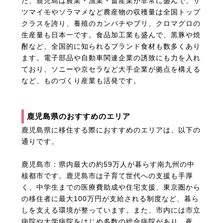
た、鹿児島は農業・漁業・畜産業が非常に盛んで、サ
ツマイモやソラマメなど農産物の収穫量は全国トップ
クラスを誇り、養殖のカンパチやブリ、クロマグロの
生産量も日本一です。食品加工業も盛んで、黒豚や焼
酎など、全国的に知られるブランド食材も数多くあり
ます。電子部品や自動車関連企業の誘致にも力を入れ
ており、ソニーや京セラなど大手企業が拠点を構える
など、ものづくり産業も活発です。
鹿児島県のおすすめのエリア
鹿児島県に移住する際におすすめのエリアは、以下の
通りです。
鹿児島市：県内最大の約59万人が暮らす南九州の中
核都市です。鹿児島市は子育て世代への支援も手厚
く、中学生までの医療費助成や住宅支援、東京圏から
の移住者に最大100万円が支給される制度など、暮ら
しを支える環境が整っています。また、市内には市立
病院や大学病院をはじめ多数の総合病院があり、夜