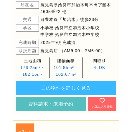
所在地
鹿児島県姶良市加治木町木田字船木
4605番22 他
交通
日豊本線『加治木』徒歩23分
学区
小学校:姶良市立加治木小学校
中学校:姶良市立加治木中学校
完成時期
2025年9月完成済
取扱店舗
鹿児島店 （AM9:00～PM6:00）
土地面積
建物面積
間取り
176.25m²・
101.85m²・
4LDK
182.16m²
102.67m²
この物件を詳しく見る
資料請求・来場予約
お気に入り登録
1