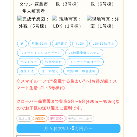
庭
駐車場2台
2階建て
4LDK
LDK15帖以上
ウォークインクローゼット
24時間換気システム
パントリー
洗面化粧台
インナーバルコニー
在来工法
オール電化
内覧OK・即引渡可
◇スマイルーフで“発電する住まい”へ!お得が続くス
マート生活♪(1・3号棟)◇
クローバー保育園まで徒歩5分～6分(400m～480m)な
のでお子様の送り迎えに便利です。
最終１棟
内覧OK
即引渡OK
モデルハウスあり
5
月々お支払い
万円台～