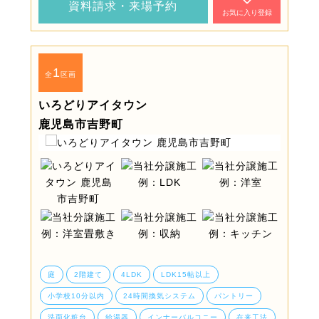
資料請求・来場予約
お気に入り登録
1
全
区画
いろどりアイタウン
鹿児島市吉野町
庭
2階建て
4LDK
LDK15帖以上
小学校10分以内
24時間換気システム
パントリー
洗面化粧台
給湯器
インナーバルコニー
在来工法