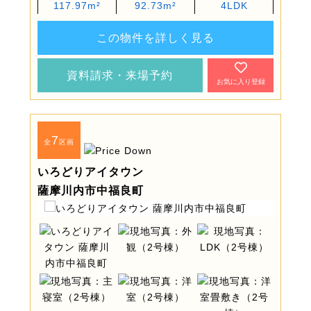
117.97m²
92.73m²
4LDK
この物件を詳しく見る
資料請求・来場予約
お気に入り登録
7
全
区画
いろどりアイタウン
薩摩川内市中福良町