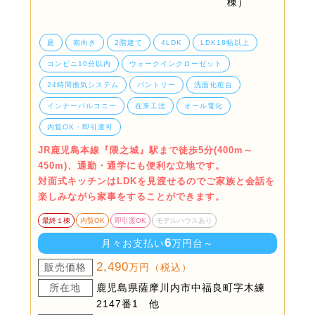
庭
南向き
2階建て
4LDK
LDK18帖以上
コンビニ10分以内
ウォークインクローゼット
24時間換気システム
パントリー
洗面化粧台
インナーバルコニー
在来工法
オール電化
内覧OK・即引渡可
JR鹿児島本線『隈之城』駅まで徒歩5分(400m～
450m)、通勤・通学にも便利な立地です。
対面式キッチンはLDKを見渡せるのでご家族と会話を
楽しみながら家事をすることができます。
最終１棟
内覧OK
即引渡OK
モデルハウスあり
6
月々お支払い
万円台～
2,490
販売価格
万円（税込）
所在地
鹿児島県薩摩川内市中福良町字木練
2147番1 他