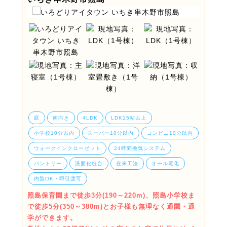
庭
南向き
4LDK
LDK15帖以上
小学校10分以内
スーパー10分以内
コンビニ10分以内
ウォークインクローゼット
24時間換気システム
パントリー
洗面化粧台
在来工法
オール電化
内覧OK・即引渡可
照島保育園まで徒歩3分(190～220m)、照島小学校ま
で徒歩5分(350～380m)とお子様も無理なく通園・通
学ができます。