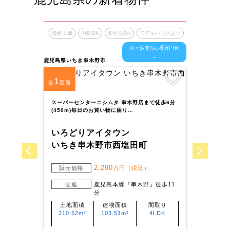
最終１棟
内覧OK
即引渡OK
モデルハウスあり
最終１
6
月々お支払い
万円台
～
鹿児島県いちき串木野市
鹿児島県
1
1
全
区画
全
区
Aコー
良平松
スーパーセンターニシムタ 串木野店まで徒歩6分
(450m)毎日のお買い物に困り…
いろ
いろどりアイタウン
姶良
いちき串木野市西塩田町
販
2,290
販売価格
万円（税込）
交通
鹿児島本線『串木野』徒歩11
分
土
159
土地面積
建物面積
間取り
210.62m²
103.51m²
4LDK