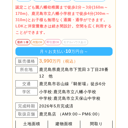
認定こども園八幡幼稚園まで徒歩2分～3分(160m～
170m)、鹿児島市立八幡小学校まで徒歩4分(300m～
310m)とお子様も無理なく通園・通学ができます。
LDKと洋室畳敷きは続き間設計。空間を広く利用する
ことができます。
最終１棟
内覧OK
即引渡OK
モデルハウスあり
10
月々お支払い
万円台～
3,990
販売価格
万円（税込）
所在地
鹿児島県鹿児島市下荒田３丁目28番
12 他
交通
鹿児島市谷山線『騎射場』徒歩6分
学区
小学校:鹿児島市立八幡小学校
中学校:鹿児島市立天保山中学校
完成時期
2026年5月完成済
取扱店舗
鹿児島店 （AM9:00～PM6:00）
土地面積
建物面積
間取り