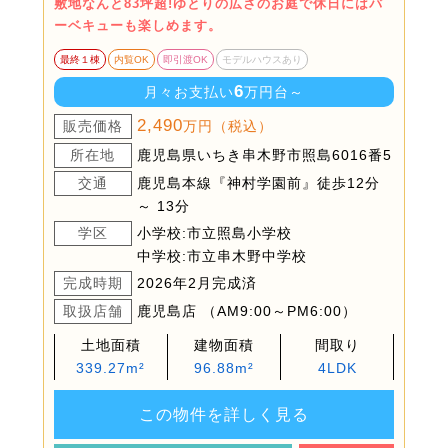
敷地なんと83坪超!ゆとりの広さのお庭で休日にはバ
ーベキューも楽しめます。
最終１棟
内覧OK
即引渡OK
モデルハウスあり
6
月々お支払い
万円台～
2,490
販売価格
万円（税込）
所在地
鹿児島県いちき串木野市照島6016番5
交通
鹿児島本線『神村学園前』徒歩12分
～ 13分
学区
小学校:市立照島小学校
中学校:市立串木野中学校
完成時期
2026年2月完成済
取扱店舗
鹿児島店 （AM9:00～PM6:00）
土地面積
建物面積
間取り
339.27m²
96.88m²
4LDK
この物件を詳しく見る