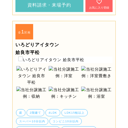
資料請求・来場予約
お気に入り登録
1
全
区画
いろどりアイタウン
姶良市平松
庭
2階建て
4LDK
LDK15帖以上
スーパー10分以内
コンビニ10分以内