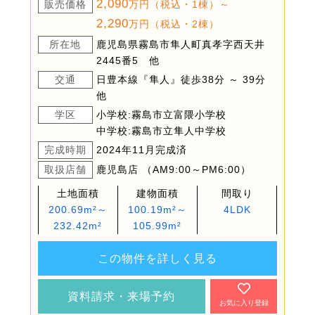
2,090
販売価格
万円（税込・1棟）～
2,290
万円（税込・2棟）
所在地
鹿児島県霧島市隼人町真孝字西天井
2445番5 他
交通
日豊本線『隼人』徒歩38分 ～ 39分
他
学区
小学校:霧島市立富隈小学校
中学校:霧島市立隼人中学校
完成時期
2024年11月完成済
取扱店舗
鹿児島店 （AM9:00～PM6:00）
土地面積
建物面積
間取り
200.69m²～
100.19m²～
4LDK
232.42m²
105.99m²
この物件を詳しく見る
資料請求・来場予約
お気に入り登録