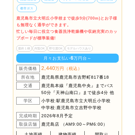
都市ガス
鹿児島市立大明丘小学校まで徒歩9分(700m)とお子様
も無理なく通学ができます。
忙しい毎日に役立つ食器洗浄乾燥機や収納充実のカッ
プボードが標準装備!
最終１棟
内覧OK
即引渡OK
モデルハウスあり
6
月々お支払い
万円台～
2,440
販売価格
万円（税込）
所在地
鹿児島県鹿児島市吉野町817番18
交通
鹿児島本線『鹿児島中央』までバス
50分『天神山南口』まで徒歩4分 他
学区
小学校:駅鹿児島市立大明丘小学校
中学校:鹿児島市立吉野中学校
完成時期
2026年8月予定
取扱店舗
鹿児島店 （AM9:00～PM6:00）
土地面積
建物面積
間取り