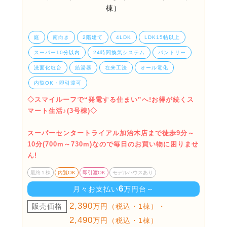
庭
南向き
2階建て
4LDK
LDK15帖以上
スーパー10分以内
24時間換気システム
パントリー
洗面化粧台
給湯器
在来工法
オール電化
内覧OK・即引渡可
◇スマイルーフで“発電する住まい”へ!お得が続くス
マート生活♪(3号棟)◇
スーパーセンタートライアル加治木店まで徒歩9分～
10分(700m～730m)なので毎日のお買い物に困りませ
ん!
最終１棟
内覧OK
即引渡OK
モデルハウスあり
6
月々お支払い
万円台～
2,390
販売価格
万円（税込・1棟）・
2,490
万円（税込・1棟）