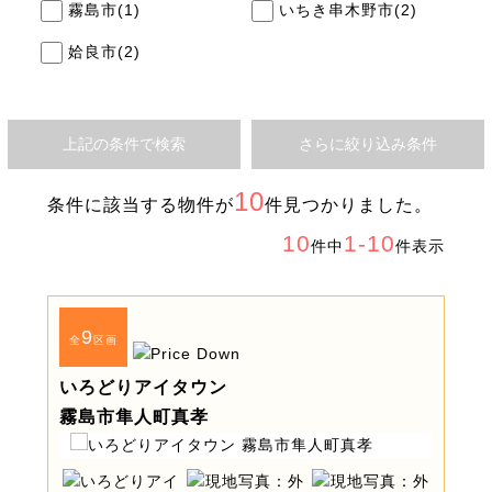
霧島市
(1)
いちき串木野市
(2)
姶良市
(2)
上記の条件で検索
さらに絞り込み条件
10
条件に該当する物件が
件見つかりました。
10
1-10
件中
件表示
9
全
区画
いろどりアイタウン
霧島市隼人町真孝