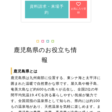
資
資料請求・来場予
お気に入り登
約
録
鹿児島県のお役立ち情
報
鹿児島県とは
鹿児島県は九州南部に位置する、東シナ海と太平洋に
囲まれた温暖で自然豊かな県です。屋久島や種子島、
奄美大島など約600もの島々が点在し、全国2位の年
間平均気温19.4℃を誇る暮らしやすい気候が魅力で
す。全国屈指の温泉県として知られ、県内には約100
もの温泉地があり、天然温泉を気軽に楽しめます。ま