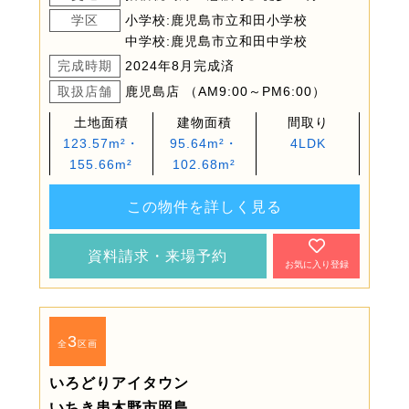
学区
小学校:鹿児島市立和田小学校
中学校:鹿児島市立和田中学校
完成時期
2024年8月完成済
取扱店舗
鹿児島店 （AM9:00～PM6:00）
土地面積
建物面積
間取り
123.57m²・
95.64m²・
4LDK
155.66m²
102.68m²
この物件を詳しく見る
資料請求・来場予約
お気に入り登録
3
全
区画
いろどりアイタウン
いちき串木野市照島