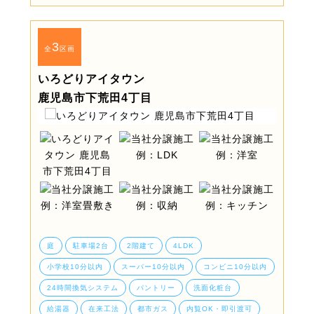
3
全
区画
いろどりアイタウン
鹿児島市下荒田4丁目
庭
駐車場2台
2階建て
4LDK
小学校10分以内
スーパー10分以内
コンビニ10分以内
24時間換気システム
パントリー
洗面化粧台
給湯器
在来工法
都市ガス
内覧OK・即引渡可