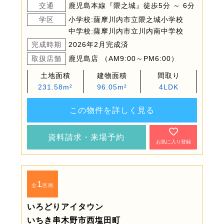
交通
鹿児島本線『隈之城』徒歩5分 ～ 6分
学区
小学校:薩摩川内市立隈之城小学校
中学校:薩摩川内市立川内南中学校
完成時期
2026年2月完成済
取扱店舗
鹿児島店 （AM9:00～PM6:00）
土地面積
建物面積
間取り
231.58m²
96.05m²
4LDK
この物件を詳しく見る
資料請求・来場予約
お気に入り登録
1
全
区画
いろどりアイタウン
いちき串木野市西塩田町