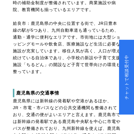
時の補助金制度が整備されています。商業施設や病
院、教育機関も揃っているエリアです。
姶良市：鹿児島県の中央に位置する街で、JR日豊本
線の駅が5つあり、九州自動車道も通っているため、
通勤・通学に便利なエリアです。市街地には大型ショ
ッピングモールや飲食店、医療施設など生活に必要な
施設が充実しています。移住人気が高く、人口が増え
チャットで相談受付中
続けている自治体であり、小学校の新設や子育て支援
施設「ちるどん」の開設など子育て世帯向けの環境も
整っています。
鹿児島県の交通事情
鹿児島県には新幹線の発着駅や空港があるほか、
JR・市電・市バスなどの公共交通機関も整備されて
おり、交通の便がよいエリアと言えます。鹿児島市で
は新幹線の発着駅である鹿児島中央駅を中心に市電や
バスが整備されており、九州新幹線を使えば、鹿児島