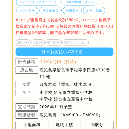
ウォークインクローゼット
24時間換気システム
パントリー
洗面化粧台
在来工法
オール電化
Aコープ重富店まで徒歩5分(350m)、ローソン姶良平
松店まで徒歩7分(500m)毎日のお買い物に困りません!
駐車場は3台駐車可能で急な来客時にも安心です。
最終１棟
内覧OK
即引渡OK
モデルハウスあり
7
月々お支払い
万円台～
2,540
販売価格
万円（税込）
所在地
鹿児島県姶良市平松字京田原4709番
11 他
交通
日豊本線『重富』徒歩28分
学区
小学校:姶良市立重富小学校
中学校:姶良市立重富中学校
完成時期
2026年11月予定
取扱店舗
鹿児島店 （AM9:00～PM6:00）
土地面積
建物面積
間取り