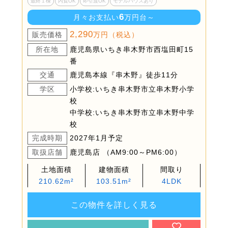
最終１棟
内覧OK
即引渡OK
モデルハウスあり
6
月々お支払い
万円台～
2,290
販売価格
万円（税込）
所在地
鹿児島県いちき串木野市西塩田町15
番
交通
鹿児島本線『串木野』徒歩11分
学区
小学校:いちき串木野市立串木野小学
校
中学校:いちき串木野市立串木野中学
校
完成時期
2027年1月予定
取扱店舗
鹿児島店 （AM9:00～PM6:00）
土地面積
建物面積
間取り
210.62m²
103.51m²
4LDK
この物件を詳しく見る