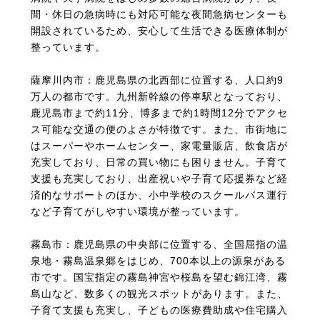
間・休日の急病時にも対応可能な夜間急病センターも
開設されているため、安心して生活できる医療体制が
整っています。
薩摩川内市：鹿児島県の北西部に位置する、人口約9
万人の都市です。九州新幹線の停車駅となっており、
鹿児島市まで約11分、博多まで約1時間12分でアクセ
ス可能な交通の便のよさが特徴です。また、市街地に
はスーパーやホームセンター、家電量販店、飲食店が
充実しており、日常の買い物にも困りません。子育て
支援も充実しており、出産祝いや子育て応援券など経
済的なサポートのほか、小中学校のスクールバス運行
など子育てがしやすい環境が整っています。
霧島市：鹿児島県の中央部に位置する、全国屈指の温
泉地・霧島温泉郷をはじめ、700本以上の源泉がある
市です。国宝指定の霧島神宮や桜島を望む錦江湾、霧
島山など、数多くの観光スポットがあります。また、
子育て支援も充実し、子どもの医療費助成や住宅購入