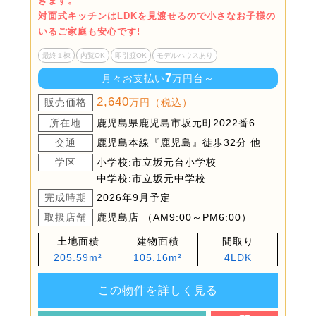
きます。
対面式キッチンはLDKを見渡せるので小さなお子様の
いるご家庭も安心です!
最終１棟
内覧OK
即引渡OK
モデルハウスあり
7
月々お支払い
万円台～
2,640
販売価格
万円（税込）
所在地
鹿児島県鹿児島市坂元町2022番6
交通
鹿児島本線『鹿児島』徒歩32分 他
学区
小学校:市立坂元台小学校
中学校:市立坂元中学校
完成時期
2026年9月予定
取扱店舗
鹿児島店 （AM9:00～PM6:00）
土地面積
建物面積
間取り
205.59m²
105.16m²
4LDK
この物件を詳しく見る