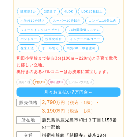
駐車場2台
2階建て
4LDK
LDK15帖以上
小学校10分以内
スーパー10分以内
コンビニ10分以内
ウォークインクローゼット
24時間換気システム
パントリー
洗面化粧台
インナーバルコニー
在来工法
オール電化
内覧OK・即引渡可
和田小学校まで徒歩3分(190m～220m)と子育て世代
に嬉しい立地。
奥行きのあるバルコニーはお洗濯に重宝します。
最終１棟
内覧OK
即引渡OK
モデルハウスあり
7
月々お支払い
万円台～
2,790
販売価格
万円（税込・1棟）・
3,190
万円（税込・1棟）
所在地
鹿児島県鹿児島市和田３丁目1159番
の一部他
交通
指宿枕崎線『慈眼寺』徒歩19分