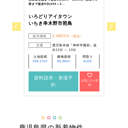
校まで徒歩5分(350～3…
450
いろどりアイタウン
いろ
いちき串木野市照島
薩摩
2,490
販売価格
万円（税込）
販
交通
鹿児島本線『神村学園前』徒
歩12分 ～ 13分
土地面積
建物面積
間取り
土
339.27m²
96.88m²
4LDK
231
資料請求・来場予
資
お気に入り登
約
録
鹿児島県の新着物件