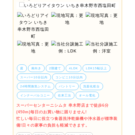
庭
南向き
2階建て
4LDK
LDK15帖以上
スーパー10分以内
コンビニ10分以内
24時間換気システム
パントリー
洗面化粧台
インナーバルコニー
在来工法
オール電化
スーパーセンターニシムタ 串木野店まで徒歩6分
(450m)毎日のお買い物に困りません!
忙しい毎日に役立つ食器洗浄乾燥機や浄水器が標準装
備!日々の家事の負担も軽減できます。