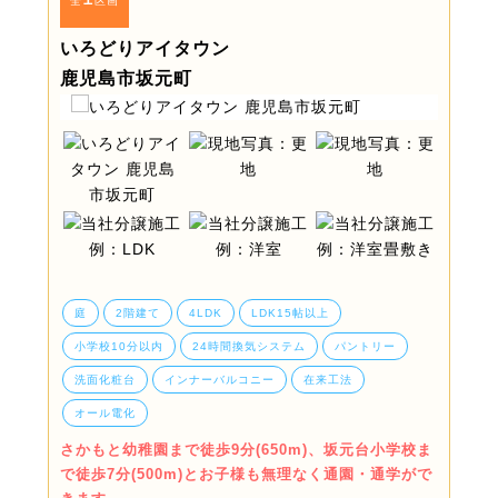
全
区画
いろどりアイタウン
鹿児島市坂元町
庭
2階建て
4LDK
LDK15帖以上
小学校10分以内
24時間換気システム
パントリー
洗面化粧台
インナーバルコニー
在来工法
オール電化
さかもと幼稚園まで徒歩9分(650m)、坂元台小学校ま
で徒歩7分(500m)とお子様も無理なく通園・通学がで