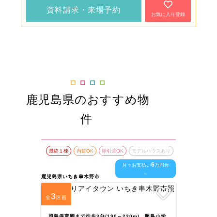
資料請求・来場予約
お気に入り登録
鹿児島県のおすすめ物
件
最終１棟
内覧OK
即引渡OK
モデルハウスあり
最終１
6
月々お支払い
万円台
～
鹿児島県いちき串木野市
鹿児島県
3
7
全
区画
全
区
照島保育園まで徒歩3分(190～220m)、照島小学
JR鹿