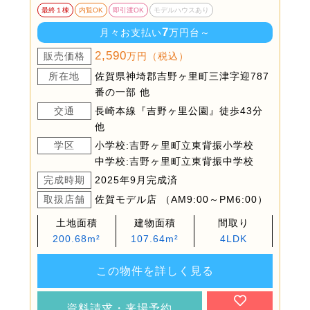
最終１棟
内覧OK
即引渡OK
モデルハウスあり
7
月々お支払い
万円台～
2,590
販売価格
万円（税込）
所在地
佐賀県神埼郡吉野ヶ里町三津字迎787
番の一部 他
交通
長崎本線『吉野ヶ里公園』徒歩43分
他
学区
小学校:吉野ヶ里町立東背振小学校
中学校:吉野ヶ里町立東背振中学校
完成時期
2025年9月完成済
取扱店舗
佐賀モデル店 （AM9:00～PM6:00）
土地面積
建物面積
間取り
200.68m²
107.64m²
4LDK
この物件を詳しく見る
資料請求・来場予約