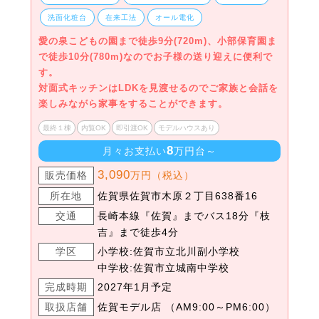
洗面化粧台
在来工法
オール電化
愛の泉こどもの園まで徒歩9分(720m)、小部保育園ま
で徒歩10分(780m)なのでお子様の送り迎えに便利で
す。
対面式キッチンはLDKを見渡せるのでご家族と会話を
楽しみながら家事をすることができます。
最終１棟
内覧OK
即引渡OK
モデルハウスあり
8
月々お支払い
万円台～
3,090
販売価格
万円（税込）
所在地
佐賀県佐賀市木原２丁目638番16
交通
長崎本線『佐賀』までバス18分『枝
吉』まで徒歩4分
学区
小学校:佐賀市立北川副小学校
中学校:佐賀市立城南中学校
完成時期
2027年1月予定
取扱店舗
佐賀モデル店 （AM9:00～PM6:00）