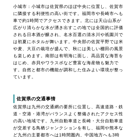
小城市：小城市は佐賀県のほぼ中央に位置し、佐賀市
に隣接する利便性の高い街です。福岡市や長崎市へも
車で約1時間でアクセスできます。北には天山山系が
広がり清らかな水が湧き出すこの地では全国的に評価
される日本酒が醸され、名水百選の清水川や祇園川で
は初夏にホタルが舞います。中央部の佐賀平野では米
や麦、大豆の栽培が盛んで、秋には美しい棚田の風景
も楽しめます。南部は有明海に面し、高品質な海苔を
はじめ、赤貝やワラスボなど豊富な海産物も魅力で
す。自然と都市の機能が調和した住みよい環境が整っ
ています。
佐賀県の交通事情
佐賀県は九州の交通網の要所に位置し、高速道路・鉄
道・空港・港湾がバランスよく整備されたアクセス性
の高い地域です。九州自動車道と長崎・大分自動車道
が交差する鳥栖ジャンクションを有し、福岡や熊本な
ど九州の主要都市へは1時間圏内、中国地方へも3時