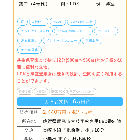
庭
2階建て
4LDK
LDK15帖以上
コンビニ10分以内
24時間換気システム
パントリー
洗面化粧台
インナーバルコニー
在来工法
オール電化
共生保育園まで徒歩12分(900m〜930m)とお子様の送
迎に便利な立地。
LDKと洋室畳敷きは続き間設計。空間を広く利用する
ことができます。
最終１棟
内覧OK
即引渡OK
モデルハウスあり
6
月々お支払い
万円台～
2,440
販売価格
万円（税込・2棟）
所在地
佐賀県鹿島市古枝字松角甲560番9 他
交通
長崎本線『肥前浜』徒歩18分
学区
小学校:市立古枝小学校