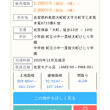
2,290
販売価格
万円（税込・1棟）～
2,890
万円（税込・1棟）
所在地
佐賀県杵島郡大町町大字大町字三本黒
木篭8723番6 他
交通
佐世保線『大町』徒歩12分 ～ 14分
学区
小学校:町立小中一貫校大町ひじり学
園
中学校:町立小中一貫校大町ひじり学
園
完成時期
2025年12月完成済
取扱店舗
佐賀モデル店 （AM9:00～PM6:00）
土地面積
建物面積
間取り
309.88m²～
91.91m²～
4LDK
341.22m²
107.16m²
この物件を詳しく見る