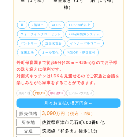
庭
2階建て
4LDK
LDK15帖以上
ウォークインクローゼット
24時間換気システム
パントリー
洗面化粧台
インナーバルコニー
在来工法
オール電化
内覧OK・即引渡可
外町保育園まで徒歩6分(420m～430m)なのでお子様
の送り迎えに便利です。
対面式キッチンはLDKを見渡せるのでご家族と会話を
楽しみながら家事をすることができます。
最終１棟
内覧OK
即引渡OK
モデルハウスあり
8
月々お支払い
万円台～
3,090
販売価格
万円（税込・2棟）
所在地
佐賀県唐津市元石町600番8 他
交通
筑肥線『和多田』徒歩11分