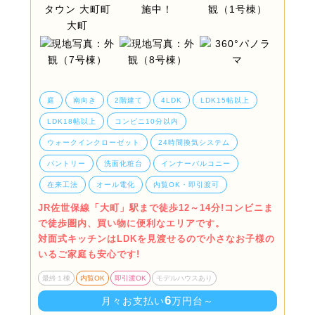
庭
南向き
2階建て
4LDK
LDK15帖以上
LDK18帖以上
コンビニ10分以内
ウォークインクローゼット
24時間換気システム
パントリー
洗面化粧台
インナーバルコニー
在来工法
オール電化
内覧OK・即引渡可
JR佐世保線「大町」駅まで徒歩12～14分!コンビニま
で徒歩圏内、買い物に便利なエリアです。
対面式キッチンはLDKを見渡せるので小さなお子様の
いるご家庭も安心です!
最終１棟
内覧OK
即引渡OK
モデルハウスあり
6
月々お支払い
万円台～