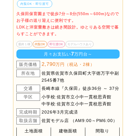
内覧OK・即引渡可
久保田保育園まで徒歩7分～8分(550m～600m)なので
お子様の送り迎えに便利です。
LDKと洋室畳敷きは続き間設計。ゆとりある空間で暮
らすことができます。
最終１棟
内覧OK
即引渡OK
モデルハウスあり
7
月々お支払い
万円台～
2,790
販売価格
万円（税込・2棟）
所在地
佐賀県佐賀市久保田町大字徳万字中副
2545番7他
交通
長崎本線『久保田』徒歩36分 ～ 37分
学区
小学校:佐賀市立小中一貫校思斉館
中学校:佐賀市立小中一貫校思斉館
完成時期
2026年3月完成済
取扱店舗
佐賀モデル店 （AM9:00～PM6:00）
土地面積
建物面積
間取り