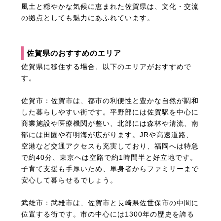
風土と穏やかな気候に恵まれた佐賀県は、文化・交流
の拠点としても魅力にあふれています。
佐賀県のおすすめのエリア
佐賀県に移住する場合、以下のエリアがおすすめで
す。
佐賀市：佐賀市は、都市の利便性と豊かな自然が調和
した暮らしやすい街です。平野部には佐賀駅を中心に
商業施設や医療機関が整い、北部には森林や清流、南
部には田園や有明海が広がります。JRや高速道路、
空港など交通アクセスも充実しており、福岡へは特急
で約40分、東京へは空路で約1時間半と好立地です。
子育て支援も手厚いため、単身者からファミリーまで
安心して暮らせるでしょう。
武雄市：武雄市は、佐賀市と長崎県佐世保市の中間に
位置する街です。市の中心には1300年の歴史を誇る