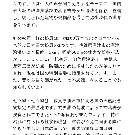
クです。「弥生人の声が聞こえる」をテーマに、国内
最大級の環壕集落跡である吉野ヶ里遺跡を保存・整備
し、復元された建物や発掘品を通じて弥生時代の世界
を学べます。
虹の松原：虹の松原は、約100万本ものクロマツが立
ち並ぶ日本三大松原の1つです。佐賀県唐津市の唐津
湾沿いに全長約4.5km、幅約500mの壮大な松林が広
がっています。17世紀初頭、初代唐津藩主・寺沢志
摩守広高が防風・防潮のために植林したのが始まりと
され、現在は国の特別名勝に指定されています。ま
た、昔から語り継がれた「七不思議」があることでも
知られています。
七ツ釜：七ツ釜は、佐賀県唐津市にある国の天然記念
物指定の景勝地です。玄界灘の荒波によって玄武岩が
浸食されてできた7つの海食洞が並んでいます。特に
岩肌に見られる柱状節理は、溶岩が冷えて固まる際に
できた美しい自然の造形で、最大の洞窟は間口約