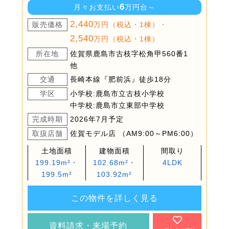
6
月々お支払い
万円台～
2,440
販売価格
万円（税込・1棟）・
2,540
万円（税込・1棟）
所在地
佐賀県鹿島市古枝字松角甲560番1
他
交通
長崎本線『肥前浜』徒歩18分
学区
小学校:鹿島市立古枝小学校
中学校:鹿島市立東部中学校
完成時期
2026年7月予定
取扱店舗
佐賀モデル店 （AM9:00～PM6:00）
土地面積
建物面積
間取り
199.19m²・
102.68m²・
4LDK
199.5m²
103.92m²
この物件を詳しく見る
資料請求・来場予約