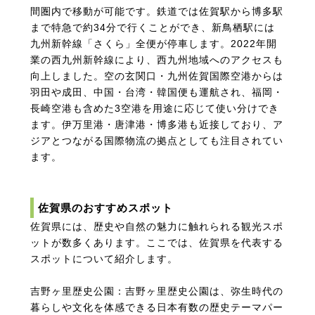
間圏内で移動が可能です。鉄道では佐賀駅から博多駅
まで特急で約34分で行くことができ、新鳥栖駅には
九州新幹線「さくら」全便が停車します。2022年開
業の西九州新幹線により、西九州地域へのアクセスも
向上しました。空の玄関口・九州佐賀国際空港からは
羽田や成田、中国・台湾・韓国便も運航され、福岡・
長崎空港も含めた3空港を用途に応じて使い分けでき
ます。伊万里港・唐津港・博多港も近接しており、ア
ジアとつながる国際物流の拠点としても注目されてい
ます。
佐賀県のおすすめスポット
佐賀県には、歴史や自然の魅力に触れられる観光スポ
ットが数多くあります。ここでは、佐賀県を代表する
スポットについて紹介します。
吉野ヶ里歴史公園：吉野ヶ里歴史公園は、弥生時代の
暮らしや文化を体感できる日本有数の歴史テーマパー