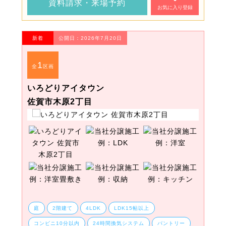
資料請求・来場予約
お気に入り登録
新着
公開日：2026年7月20日
1
全
区画
いろどりアイタウン
佐賀市木原2丁目
庭
2階建て
4LDK
LDK15帖以上
コンビニ10分以内
24時間換気システム
パントリー