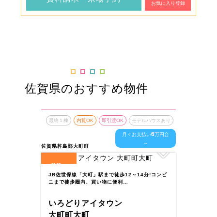
お気に入り登録
佐賀県のおすすめ物件
最終１棟
内覧OK
即引渡OK
モデルハウスあり
最終１
6
月々お支払い
万円台
～
佐賀県杵島郡大町町
佐賀県神
23
2
全
区画
全
区
JR佐世保線「大町」駅まで徒歩12～14分!コンビ
◇スマ
ニまで徒歩圏内、買い物に便利…
スマート
いろどりアイタウン
いろ
大町町大町
吉野