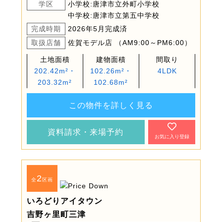
学区
小学校:唐津市立外町小学校
中学校:唐津市立第五中学校
完成時期
2026年5月完成済
取扱店舗
佐賀モデル店 （AM9:00～PM6:00）
土地面積
建物面積
間取り
202.42m²・
102.26m²・
4LDK
203.32m²
102.68m²
この物件を詳しく見る
資料請求・来場予約
お気に入り登録
2
全
区画
いろどりアイタウン
吉野ヶ里町三津