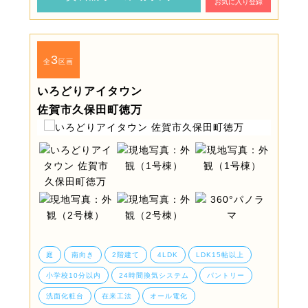
お気に入り登録
3
全
区画
いろどりアイタウン
佐賀市久保田町徳万
庭
南向き
2階建て
4LDK
LDK15帖以上
小学校10分以内
24時間換気システム
パントリー
洗面化粧台
在来工法
オール電化