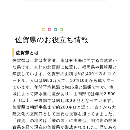
佐賀県のお役立ち情報
佐賀県とは
佐賀県は、北は玄界灘、南は有明海に面する自然豊か
な県です。九州の北西部に位置し、福岡県や長崎県と
隣接しています。佐賀県の面積は約2,400平方キロメ
ートル、人口は約83万人で、10市10町から成り立っ
ています。年間平均気温は約16度と温暖ですが、地
域によって降水量に差があり、山間部では年間2,500
ミリ以上、平野部では約1,800ミリとなっています。
佐賀県は朝鮮半島まで約200キロと近く、古くから大
陸文化の玄関口として重要な役割を担ってきました。
「佐賀」の地名は「栄の国」に由来し、明治期の廃藩
置県を経て現在の佐賀県が形成されました。歴史ある