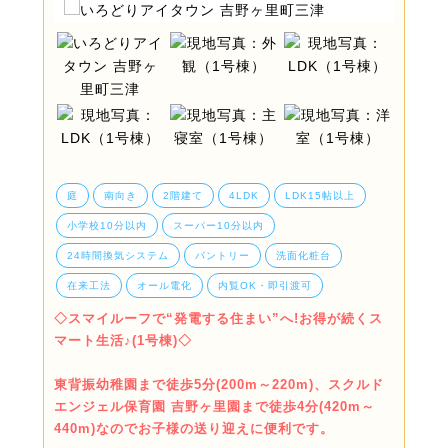
庭
南向き
2階建て
4LDK
LDK15帖以上
小学校10分以内
スーパー10分以内
24時間換気システム
パントリー
洗面化粧台
在来工法
オール電化
内覧OK・即引渡可
◇スマイルーフで“発電する住まい”へ!お得が続くス
マート生活♪(1号棟)◇
東背振幼稚園まで徒歩5分(200m～220m)、スクルド
エンジェル保育園 吉野ヶ里園まで徒歩4分(420m～
440m)なのでお子様の送り迎えに便利です。