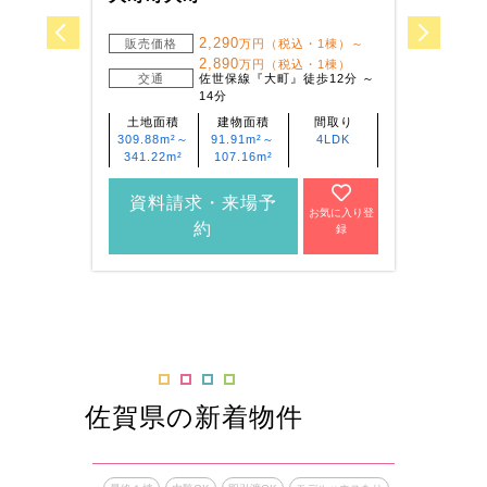
2,290
販売価格
万円（税込・1棟）～
販
2,890
万円（税込・1棟）
交通
佐世保線『大町』徒歩12分 ～
14分
土地面積
建物面積
間取り
土
309.88m²～
91.91m²～
4LDK
200
341.22m²
107.16m²
資料請求・来場予
資
お気に入り登
約
録
佐賀県の新着物件