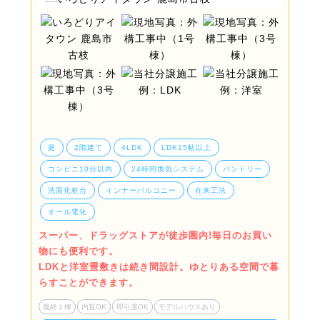
庭
2階建て
4LDK
LDK15帖以上
コンビニ10分以内
24時間換気システム
パントリー
洗面化粧台
インナーバルコニー
在来工法
オール電化
スーパー、ドラッグストアが徒歩圏内!毎日のお買い
物にも便利です。
LDKと洋室畳敷きは続き間設計。ゆとりある空間で暮
らすことができます。
最終１棟
内覧OK
即引渡OK
モデルハウスあり