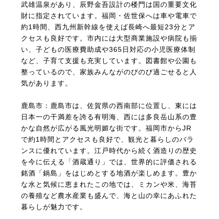
武雄温泉があり、辰野金吾設計の楼門は国の重要文化
財に指定されています。福岡・佐世保へは車や電車で
約1時間、西九州新幹線を使えば長崎へ最短23分とア
クセスも良好です。市内には大型商業施設や病院も揃
い、子どもの医療費助成や365日対応の小児医療体制
など、子育て支援も充実しています。図書館や公園も
整っているので、家族みんながのびのび過ごせると人
気があります。
鹿島市：鹿島市は、佐賀県の西南部に位置し、東には
日本一の干満差を誇る有明海、西には多良岳山系の豊
かな自然が広がる風光明媚な街です。福岡市からJR
で約1時間とアクセスも良好で、観光と暮らしのバラ
ンスに優れています。江戸時代から続く酒造りの歴史
を今に伝える「酒蔵通り」では、世界的に評価される
銘酒「鍋島」をはじめとする地酒が楽しめます。豊か
な水と気候に恵まれたこの地では、ミカンや米、海苔
の養殖など農水産業も盛んで、海と山の幸にあふれた
暮らしが魅力です。