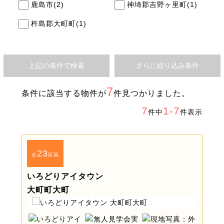
鹿島市
(2)
神埼郡吉野ヶ里町
(1)
杵島郡大町町
(1)
上記の条件で検索
さらに絞り込み条件
7
条件に該当する物件が
件見つかりました。
7
1-7
件中
件表示
23
全
区画
いろどりアイタウン
大町町大町