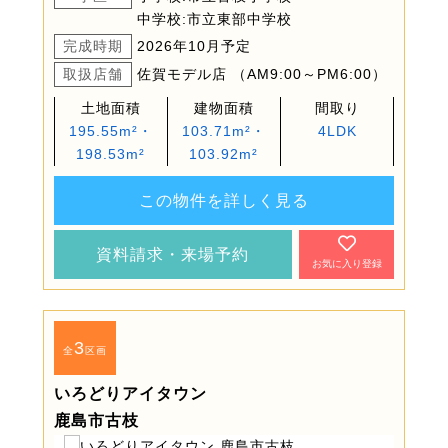
中学校:市立東部中学校
完成時期
2026年10月予定
取扱店舗
佐賀モデル店 （AM9:00～PM6:00）
土地面積
建物面積
間取り
195.55m²・
103.71m²・
4LDK
198.53m²
103.92m²
この物件を詳しく見る
資料請求・来場予約
お気に入り登録
3
全
区画
いろどりアイタウン
鹿島市古枝