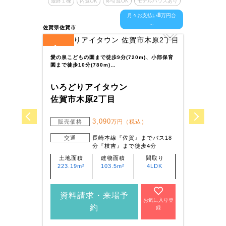
最終１棟
内覧OK
即引渡OK
モデルハウスあり
最終１
8
月々お支払い
万円台
～
佐賀県佐賀市
佐賀県鹿
1
5
全
区画
全
区
愛の泉こどもの園まで徒歩9分(720m)、小部保育
共生保育
園まで徒歩10分(780m)…
様の送
いろどりアイタウン
いろ
佐賀市木原2丁目
鹿島
3,090
販売価格
万円（税込）
販
交通
長崎本線『佐賀』までバス18
分『枝吉』まで徒歩4分
土地面積
建物面積
間取り
土
223.19m²
103.5m²
4LDK
195
198
資料請求・来場予
資
お気に入り登
約
録