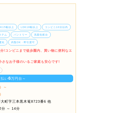
DK15帖以上
LDK18帖以上
コンビニ10分以内
ステム
パントリー
洗面化粧台
電化
内覧OK・即引渡可
14分!コンビニまで徒歩圏内、買い物に便利なエ
小さなお子様のいるご家庭も安心です!
り
6
支払い
万円台～
）～
）
大町字三本黒木篭8723番6 他
分 ～ 14分