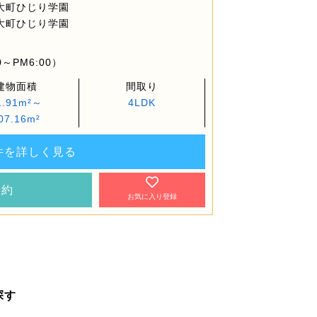
大町ひじり学園
大町ひじり学園
～PM6:00）
建物面積
間取り
1.91m²～
4LDK
07.16m²
件を詳しく見る
予約
お気に入り登録
探す