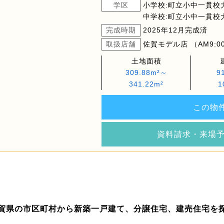
学区
小学校:町立小中一貫校
中学校:町立小中一貫校
完成時期
2025年12月完成済
取扱店舗
佐賀モデル店 （AM9:00
土地面積
309.88m²～
9
341.22m²
1
この物
資料請求・来場
賀県の市区町村から新築一戸建て、分譲住宅、建売住宅を