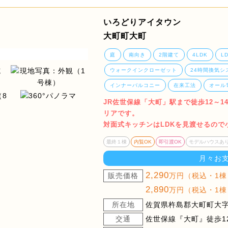
いろどりアイタウン
大町町大町
庭
南向き
2階建て
4LDK
L
ウォークインクローゼット
24時間換気シ
インナーバルコニー
在来工法
オール
JR佐世保線「大町」駅まで徒歩12～
リアです。
対面式キッチンはLDKを見渡せるので
最終１棟
内覧OK
即引渡OK
モデルハウスあ
月々お
2,290
販売価格
万円（税込・1棟
2,890
万円（税込・1棟
所在地
佐賀県杵島郡大町町大字
交通
佐世保線『大町』徒歩12