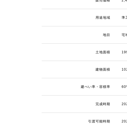
販売価格
2
用途地域
準
地目
宅
土地面積
19
建物面積
10
建ぺい率・容積率
6
完成時期
2
引渡可能時期
2