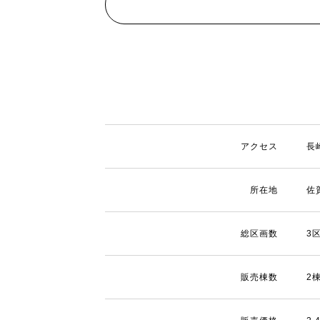
アクセス
長
所在地
佐
総区画数
3
販売棟数
2