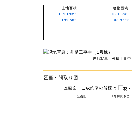
土地面積
建物面積
199.19m²・
102.68m²・
199.5m²
103.92m²
現地写真：外構工事中
区画・間取り図
区画図 ご成約済の号棟は"
マ
区画図
1号棟間取図