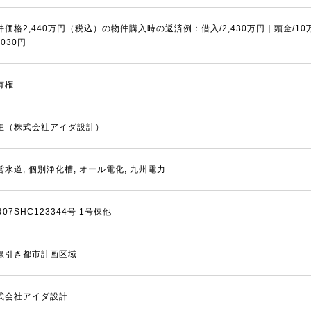
件価格2,440万円（税込）の物件購入時の返済例：借入/2,430万円｜頭金/1
,030円
有権
主（株式会社アイダ設計）
営水道, 個別浄化槽, オール電化, 九州電力
07SHC123344号 1号棟他
線引き都市計画区域
式会社アイダ設計