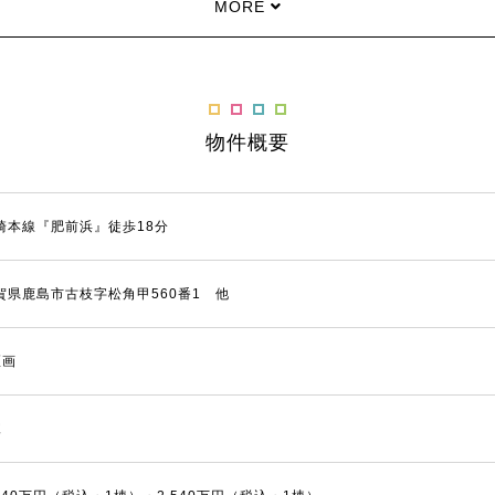
MORE
物件概要
崎本線『肥前浜』徒歩18分
賀県鹿島市古枝字松角甲560番1 他
区画
棟