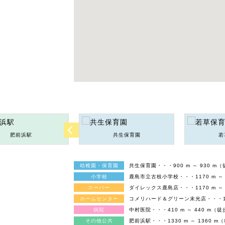
肥前浜駅
共生保育園
若
幼稚園・保育園
共生保育園・・・900 m ～ 930 m
小学校
鹿島市立古枝小学校・・・1170 m ～ 
スーパー
ダイレックス鹿島店・・・1170 m ～ 
ホームセンター
コメリハード＆グリーン末光店・・・1270
病院
中村医院・・・410 m ～ 440 m（
その他公共
肥前浜駅・・・1330 m ～ 1360 m