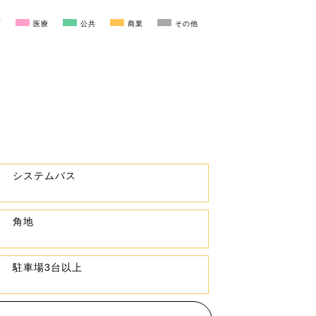
育
医療
公共
商業
その他
システムバス
角地
駐車場3台以上