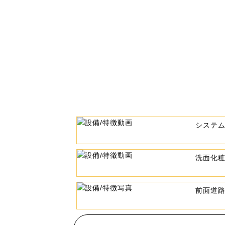
システ
洗面化
前面道路