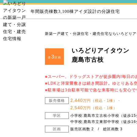
年間販売棟数3,100棟
アイダ設計の分譲住宅
新築一戸建て・分譲住宅・建売住宅ならいろどりア
いろどりアイタウン
3
全
区画
鹿島市古枝
■スーパー、ドラッグストアが徒歩圏内!毎日の
■LDKと洋室畳敷きは続き間設計。ゆとりある
■駐車場は3台駐車可能で急な来客時にも安心で
2,440
販売価格
万円（税込・1棟）・
2,540
万円（税込・1棟）
学区
小学校:鹿島市立古枝小学校（徒歩15
中学校:鹿島市立東部中学校（徒歩16
区画
販売区画数 2 / 総区画数 3