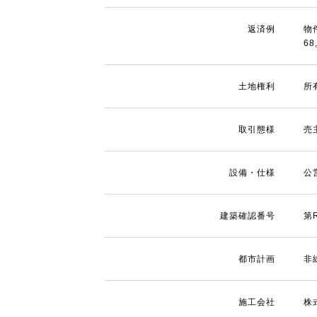
返済例
物
68
土地権利
所
取引態様
売
設備・仕様
公
建築確認番号
第R
都市計画
非
施工会社
株