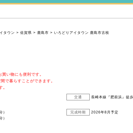
イタウン
佐賀県
鹿島市
いろどりアイタウン 鹿島市古枝
お買い物にも便利です。
空間で暮らすことができます。
す。
交通
長崎本線『肥前浜』徒歩
分）
完成時期
2026年8月予定
分）