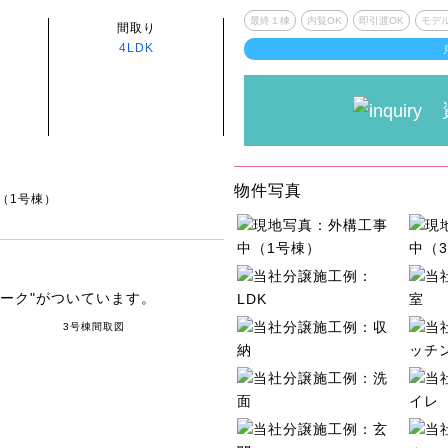
最終１棟
内覧OK
即引渡OK
モデ
間取り
4LDK
物件写真
（1号棟）
ーク"がついています。
3号棟間取図