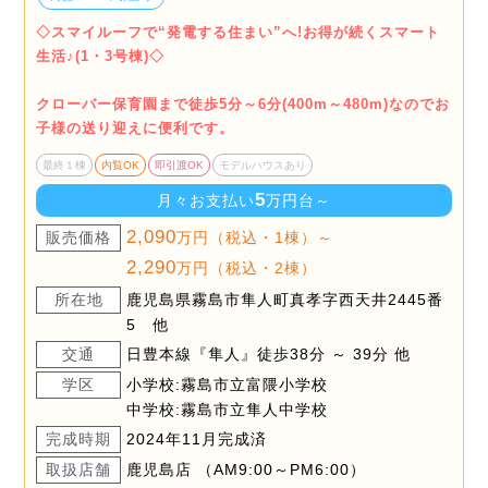
◇スマイルーフで“発電する住まい”へ!お得が続くスマート
生活♪(1・3号棟)◇
クローバー保育園まで徒歩5分～6分(400m～480m)なのでお
子様の送り迎えに便利です。
最終１棟
内覧OK
即引渡OK
モデルハウスあり
5
月々お支払い
万円台～
2,090
販売価格
万円（税込・1棟）～
2,290
万円（税込・2棟）
所在地
鹿児島県霧島市隼人町真孝字西天井2445番
5 他
交通
日豊本線『隼人』徒歩38分 ～ 39分 他
学区
小学校:霧島市立富隈小学校
中学校:霧島市立隼人中学校
完成時期
2024年11月完成済
取扱店舗
鹿児島店 （AM9:00～PM6:00）