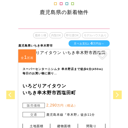
鹿児島県の新着物件
最終１棟
内覧OK
即引渡OK
モデルハウスあり
6
月々お支払い
万円台～
鹿児島県いちき串木野市
鹿児
1
1
全
区画
全
A
ま
スーパーセンターニシムタ 串木野店まで徒歩6分(450m)
毎日のお買い物に困り…
い
いろどりアイタウン
姶
いちき串木野市西塩田町
2,290
販売価格
万円（税込）
交通
鹿児島本線『串木野』徒歩11分
土地面積
建物面積
間取り