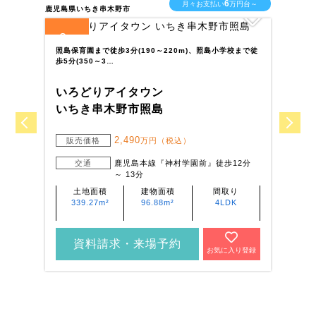
6
月々お支払い
万円台～
鹿児島県いちき串木野市
鹿児
3
7
全
区画
全
照島保育園まで徒歩3分(190～220m)、照島小学校まで徒
J
歩5分(350～3…
4
いろどりアイタウン
い
いちき串木野市照島
薩
2,490
販売価格
万円（税込）
交通
鹿児島本線『神村学園前』徒歩12分
～ 13分
土地面積
建物面積
間取り
339.27m²
96.88m²
4LDK
資料請求・来場予約
お気に入り登録