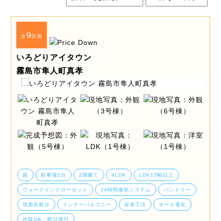
9
全
区画
いろどりアイタウン
霧島市隼人町真孝
庭
駐車場2台
2階建て
4LDK
LDK15帖以上
ウォークインクローゼット
24時間換気システム
パントリー
洗面化粧台
インナーバルコニー
在来工法
オール電化
内覧OK・即引渡可