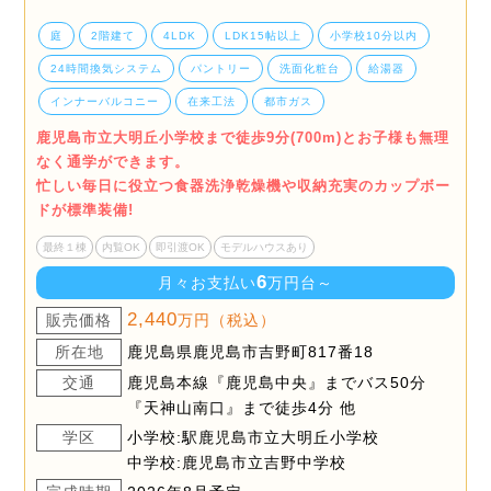
庭
2階建て
4LDK
LDK15帖以上
小学校10分以内
24時間換気システム
パントリー
洗面化粧台
給湯器
インナーバルコニー
在来工法
都市ガス
鹿児島市立大明丘小学校まで徒歩9分(700m)とお子様も無理
なく通学ができます。
忙しい毎日に役立つ食器洗浄乾燥機や収納充実のカップボー
ドが標準装備!
最終１棟
内覧OK
即引渡OK
モデルハウスあり
6
月々お支払い
万円台～
2,440
販売価格
万円（税込）
所在地
鹿児島県鹿児島市吉野町817番18
交通
鹿児島本線『鹿児島中央』までバス50分
『天神山南口』まで徒歩4分 他
学区
小学校:駅鹿児島市立大明丘小学校
中学校:鹿児島市立吉野中学校