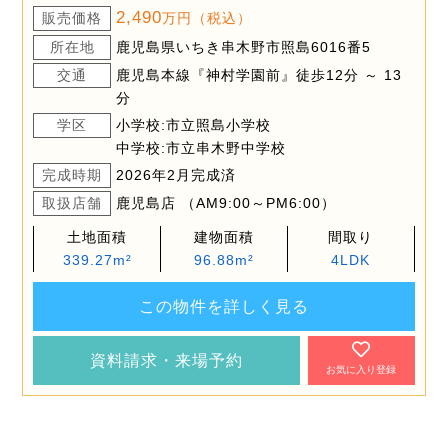
2,490
販売価格
万円（税込）
所在地
鹿児島県いちき串木野市照島6016番5
交通
鹿児島本線『神村学園前』徒歩12分 ～ 13
分
学区
小学校:市立照島小学校
中学校:市立串木野中学校
完成時期
2026年2月完成済
取扱店舗
鹿児島店 （AM9:00～PM6:00）
土地面積
建物面積
間取り
339.27m²
96.88m²
4LDK
この物件を詳しく見る
資料請求・来場予約
お気に入り登録