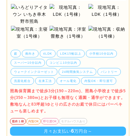
庭
南向き
4LDK
LDK15帖以上
小学校10分以内
スーパー10分以内
コンビニ10分以内
ウォークインクローゼット
24時間換気システム
パントリー
洗面化粧台
在来工法
オール電化
内覧OK・即引渡可
照島保育園まで徒歩3分(190～220m)、照島小学校まで徒歩5
分(350～380m)とお子様も無理なく通園・通学ができます。
敷地なんと83坪超!ゆとりの広さのお庭で休日にはバーベキ
ューも楽しめます。
最終１棟
内覧OK
即引渡OK
モデルハウスあり
6
月々お支払い
万円台～