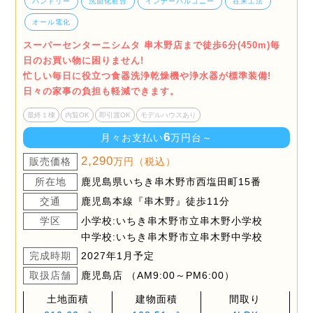
パントリー
洗面化粧台
インナーバルコニー
在来工法
オール電化
スーパーセンターニシムタ 串木野店まで徒歩6分(450m)毎
日のお買い物に困りません!
忙しい毎日に役立つ食器洗浄乾燥機や浄水器が標準装備!
日々の家事の負担も軽減できます。
最終１棟
内覧OK
即引渡OK
モデルハウスあり
6
月々お支払い
万円台～
2,290
販売価格
万円（税込）
所在地
鹿児島県いちき串木野市西塩田町15番
交通
鹿児島本線『串木野』徒歩11分
学区
小学校:いちき串木野市立串木野小学校
中学校:いちき串木野市立串木野中学校
完成時期
2027年1月予定
取扱店舗
鹿児島店 （AM9:00～PM6:00）
土地面積
建物面積
間取り