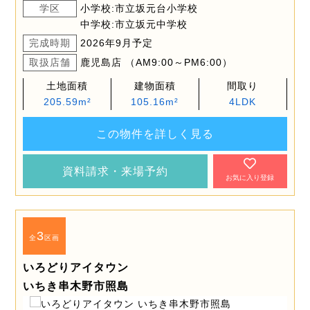
学区
小学校:市立坂元台小学校
中学校:市立坂元中学校
完成時期
2026年9月予定
取扱店舗
鹿児島店 （AM9:00～PM6:00）
土地面積
建物面積
間取り
205.59m²
105.16m²
4LDK
この物件を詳しく見る
資料請求・来場予約
お気に入り登録
3
全
区画
いろどりアイタウン
いちき串木野市照島