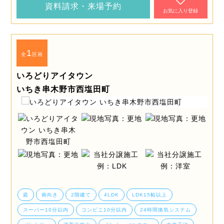
資料請求・来場予約
お気に入り登録
1
全
区画
いろどりアイタウン
いちき串木野市西塩田町
庭
南向き
2階建て
4LDK
LDK15帖以上
スーパー10分以内
コンビニ10分以内
24時間換気システム