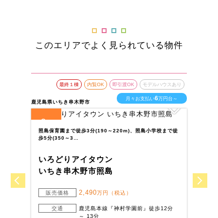
このエリアでよく見られている物件
最終１棟
内覧OK
即引渡OK
モデルハウスあり
6
月々お支払い
万円台～
鹿児島県いちき串木野市
鹿児
3
7
全
区画
全
照島保育園まで徒歩3分(190～220m)、照島小学校まで徒
J
歩5分(350～3…
4
いろどりアイタウン
い
いちき串木野市照島
薩
2,490
販売価格
万円（税込）
交通
鹿児島本線『神村学園前』徒歩12分
～ 13分