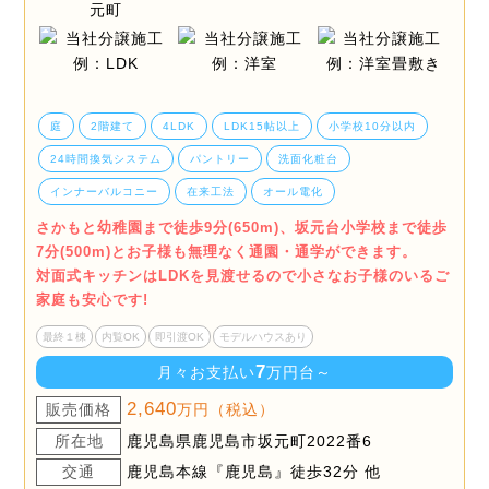
庭
2階建て
4LDK
LDK15帖以上
小学校10分以内
24時間換気システム
パントリー
洗面化粧台
インナーバルコニー
在来工法
オール電化
さかもと幼稚園まで徒歩9分(650m)、坂元台小学校まで徒歩
7分(500m)とお子様も無理なく通園・通学ができます。
対面式キッチンはLDKを見渡せるので小さなお子様のいるご
家庭も安心です!
最終１棟
内覧OK
即引渡OK
モデルハウスあり
7
月々お支払い
万円台～
2,640
販売価格
万円（税込）
所在地
鹿児島県鹿児島市坂元町2022番6
交通
鹿児島本線『鹿児島』徒歩32分 他