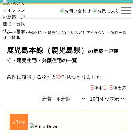
新築一戸建て・分譲住宅・建売住宅ならいろどりアイタウン
物件一覧
鹿児島本線（鹿児島県）
の新築一戸建
て・建売住宅・分譲住宅の一覧
5
条件に該当する物件が
件見つかりました。
5
1-5
件中
件表示
7
全
区画