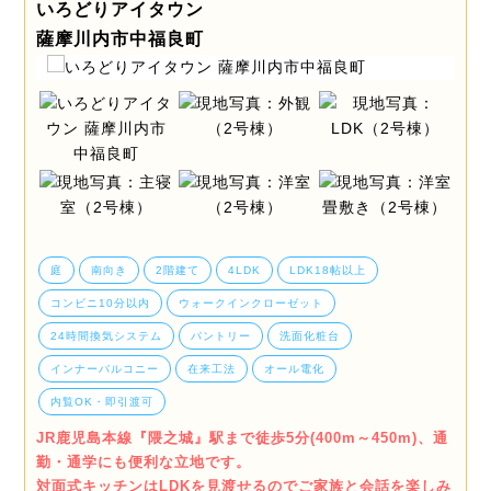
いろどりアイタウン
薩摩川内市中福良町
庭
南向き
2階建て
4LDK
LDK18帖以上
コンビニ10分以内
ウォークインクローゼット
24時間換気システム
パントリー
洗面化粧台
インナーバルコニー
在来工法
オール電化
内覧OK・即引渡可
JR鹿児島本線『隈之城』駅まで徒歩5分(400m～450m)、通
勤・通学にも便利な立地です。
対面式キッチンはLDKを見渡せるのでご家族と会話を楽しみ