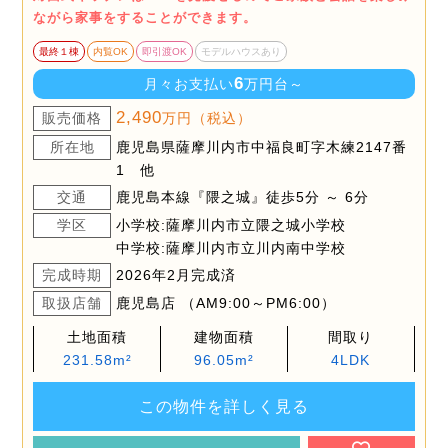
ながら家事をすることができます。
最終１棟
内覧OK
即引渡OK
モデルハウスあり
6
月々お支払い
万円台～
2,490
販売価格
万円（税込）
所在地
鹿児島県薩摩川内市中福良町字木練2147番
1 他
交通
鹿児島本線『隈之城』徒歩5分 ～ 6分
学区
小学校:薩摩川内市立隈之城小学校
中学校:薩摩川内市立川内南中学校
完成時期
2026年2月完成済
取扱店舗
鹿児島店 （AM9:00～PM6:00）
土地面積
建物面積
間取り
231.58m²
96.05m²
4LDK
この物件を詳しく見る