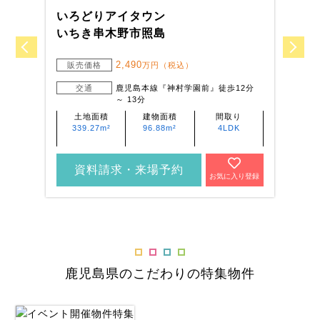
いろどりアイタウン
い
いちき串木野市照島
薩
2,490
販売価格
万円（税込）
交通
鹿児島本線『神村学園前』徒歩12分
～ 13分
土地面積
建物面積
間取り
339.27m²
96.88m²
4LDK
資料請求・来場予約
お気に入り登録
鹿児島県のこだわりの特集物件