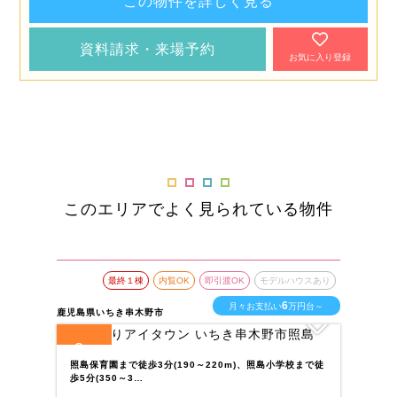
この物件を詳しく見る
資料請求・来場予約
お気に入り登録
このエリアでよく見られている物件
最終１棟
内覧OK
即引渡OK
モデルハウスあり
6
月々お支払い
万円台～
鹿児島県いちき串木野市
鹿児
3
7
全
区画
全
照島保育園まで徒歩3分(190～220m)、照島小学校まで徒
J
歩5分(350～3…
4