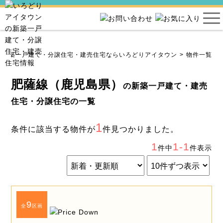
新築一戸建て・分譲住宅・建売住宅ならいろどりアイタウン
物件一覧
肥薩線（鹿児島県）
の新築一戸建て・建売
住宅・分譲住宅の一覧
1
条件に該当する物件が
件見つかりました。
1
1-1
件中
件表示
9
全
区画