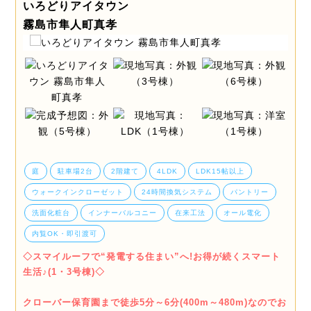
いろどりアイタウン
霧島市隼人町真孝
庭
駐車場2台
2階建て
4LDK
LDK15帖以上
ウォークインクローゼット
24時間換気システム
パントリー
洗面化粧台
インナーバルコニー
在来工法
オール電化
内覧OK・即引渡可
◇スマイルーフで“発電する住まい”へ!お得が続くスマート
生活♪(1・3号棟)◇
クローバー保育園まで徒歩5分～6分(400m～480m)なのでお