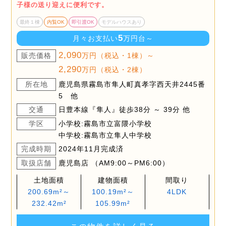
子様の送り迎えに便利です。
最終１棟
内覧OK
即引渡OK
モデルハウスあり
5
月々お支払い
万円台～
2,090
販売価格
万円（税込・1棟）～
2,290
万円（税込・2棟）
所在地
鹿児島県霧島市隼人町真孝字西天井2445番
5 他
交通
日豊本線『隼人』徒歩38分 ～ 39分 他
学区
小学校:霧島市立富隈小学校
中学校:霧島市立隼人中学校
完成時期
2024年11月完成済
取扱店舗
鹿児島店 （AM9:00～PM6:00）
土地面積
建物面積
間取り
200.69m²～
100.19m²～
4LDK
232.42m²
105.99m²