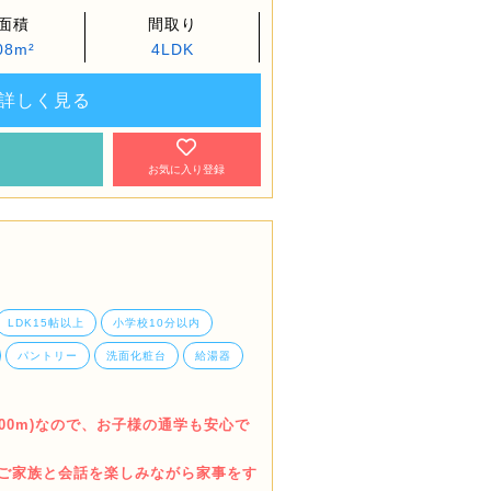
面積
間取り
08m²
4LDK
詳しく見る
約
お気に入り登録
LDK15帖以上
小学校10分以内
パントリー
洗面化粧台
給湯器
600m)なので、お子様の通学も安心で
でご家族と会話を楽しみながら家事をす