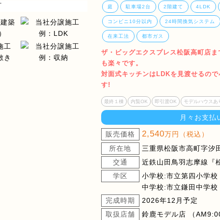
庭
駐車場2台
2階建て
4LDK
コンビニ10分以内
24時間換気システム
在来工法
都市ガス
ザ・ビッグエクスプレス松阪高町店まで
も楽々です。
対面式キッチンはLDKを見渡せるの
す!
最終１棟
内覧OK
即引渡OK
モデルハウスあ
月々お支払
2,540
販売価格
万円（税込）
所在地
三重県松阪市高町字汐田4
交通
近鉄山田鳥羽志摩線『松
学区
小学校:市立第四小学校
中学校:市立鎌田中学校
完成時期
2026年12月予定
取扱店舗
鈴鹿モデル店 （AM9:00