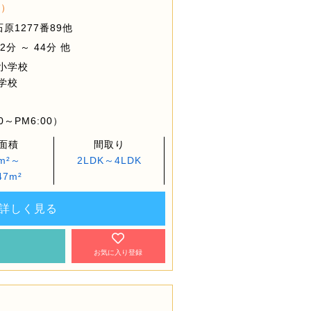
棟）
1277番89他
分 ～ 44分 他
小学校
学校
～PM6:00）
面積
間取り
6m²～
2LDK～4LDK
47m²
詳しく見る
約
お気に入り登録