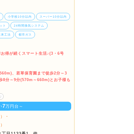
小学校10分以内
スーパー10分以内
ット
24時間換気システム
在来工法
都市ガス
お得が続くスマート生活♪(3・6号
560m)、若草保育園まで徒歩2分～3
歩8分～9分(570m～660m)とお子様も
り
7
い
万円台～
棟）・
棟）
丁目1133番1 他