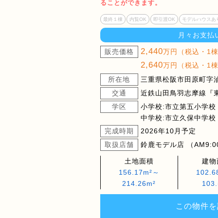
ることができます。
最終１棟
内覧OK
即引渡OK
モデルハウスあ
月々お支払
2,440
販売価格
万円（税込・1
2,640
万円（税込・1
所在地
三重県松阪市田原町字油
交通
近鉄山田鳥羽志摩線『
学区
小学校:市立第五小学校
中学校:市立久保中学校
完成時期
2026年10月予定
取扱店舗
鈴鹿モデル店 （AM9:00
土地面積
建物
156.17m²～
102.
214.26m²
103
この物件を