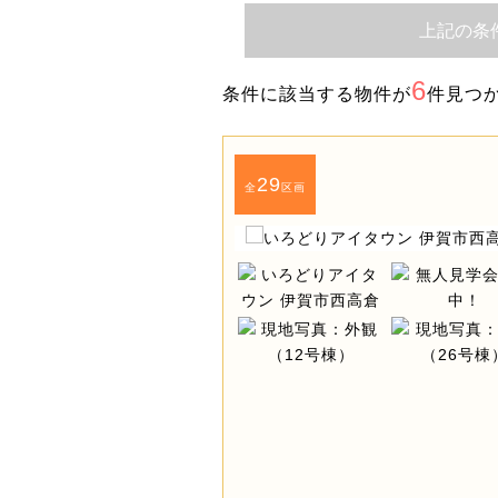
上記の条
6
条件に該当する物件が
件見つ
29
全
区画