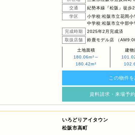
交通
紀勢本線『松阪』徒歩2
学区
小学校:松阪市立花岡小
中学校:松阪市立中部中
完成時期
2025年2月完成済
取扱店舗
鈴鹿モデル店 （AM9:00
土地面積
建物
180.06m²～
101.
180.42m²
102.
この物件を
資料請求・来場予
いろどりアイタウン
松阪市高町