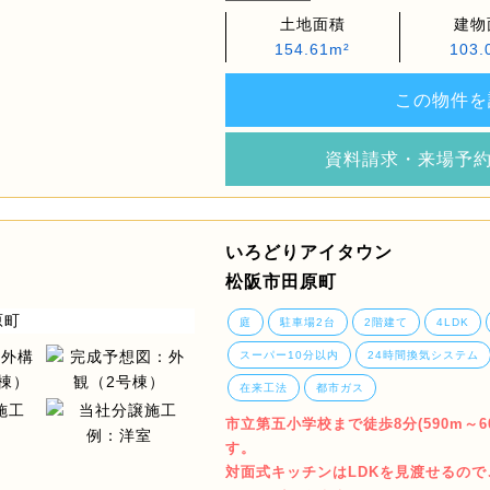
土地面積
建物
154.61m²
103.
この物件を
資料請求・来場予
いろどりアイタウン
松阪市田原町
庭
駐車場2台
2階建て
4LDK
スーパー10分以内
24時間換気システム
在来工法
都市ガス
市立第五小学校まで徒歩8分(590m～
す。
対面式キッチンはLDKを見渡せるの