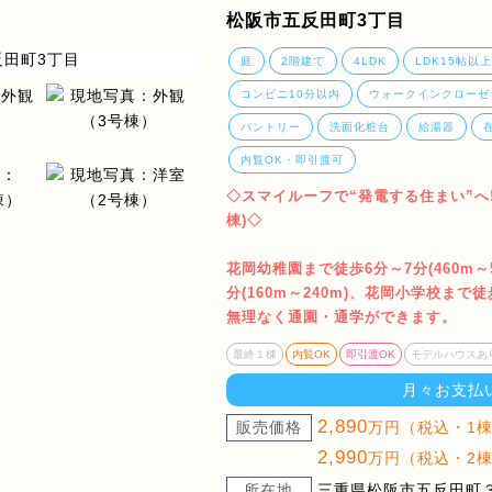
松阪市五反田町3丁目
庭
2階建て
4LDK
LDK15帖以上
コンビニ10分以内
ウォークインクローゼ
パントリー
洗面化粧台
給湯器
内覧OK・即引渡可
◇スマイルーフで“発電する住まい”へ!
棟)◇
花岡幼稚園まで徒歩6分～7分(460m～
分(160m～240m)、花岡小学校まで徒
無理なく通園・通学ができます。
最終１棟
内覧OK
即引渡OK
モデルハウスあ
月々お支払
2,890
販売価格
万円（税込・1
2,990
万円（税込・2
所在地
三重県松阪市五反田町３