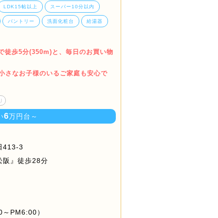
LDK15帖以上
スーパー10分以内
パントリー
洗面化粧台
給湯器
徒歩5分(350m)と、毎日のお買い物
で小さなお子様のいるご家庭も安心で
り
6
い
万円台～
13-3
阪』徒歩28分
～PM6:00）