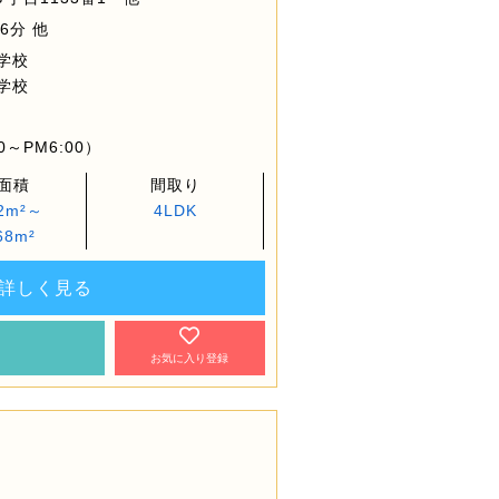
6分 他
学校
学校
～PM6:00）
面積
間取り
02m²～
4LDK
68m²
詳しく見る
約
お気に入り登録