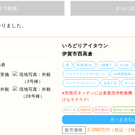
件で検索
さらに絞
かりました。
いろどりアイタウン
伊賀市西高倉
庭
駐車場2台
2階建て
4LDK
ウォークインクローゼット
24時間換気シ
インナーバルコニー
在来工法
オール
■対面式キッチンには食器洗浄乾燥機
けもラクラク!
最終１棟
内覧OK
即引渡OK
モデルハウスあ
月々お支払
2,090
販売価格
万円（税込・2