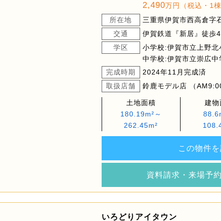
2,490
万円（税込・1
所在地
三重県伊賀市西高倉字石原
交通
伊賀鉄道『新居』徒歩42
学区
小学校:伊賀市立上野北
中学校:伊賀市立崇広中
完成時期
2024年11月完成済
取扱店舗
鈴鹿モデル店 （AM9:00
土地面積
建物
180.19m²～
88.
262.45m²
108.
この物件を
資料請求・来場予
いろどりアイタウン