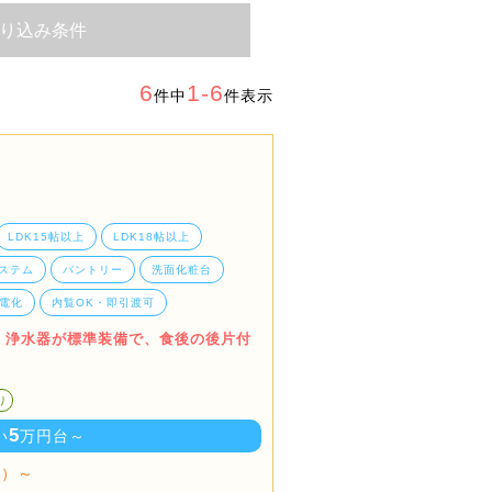
り込み条件
6
1-6
件中
件表示
LDK15帖以上
LDK18帖以上
ステム
パントリー
洗面化粧台
電化
内覧OK・即引渡可
・浄水器が標準装備で、食後の後片付
り
5
い
万円台～
棟）～