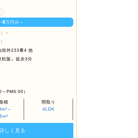
り
6
い
万円台～
棟）～
棟）
垣外233番4 他
東松阪』徒歩3分
～PM6:00）
面積
間取り
68m²～
4LDK
.5m²
詳しく見る