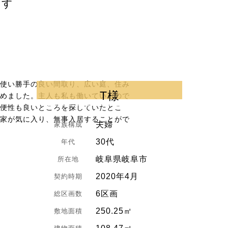
ます
使い勝手の良い間取り、広い庭、住み
T様
めました。主人も私も働いているので
便性も良いところを探していたとこ
家が気に入り、無事入居することがで
夫婦
家族構成
30代
年代
岐阜県岐阜市
所在地
2020年4月
契約時期
6区画
総区画数
250.25㎡
敷地面積