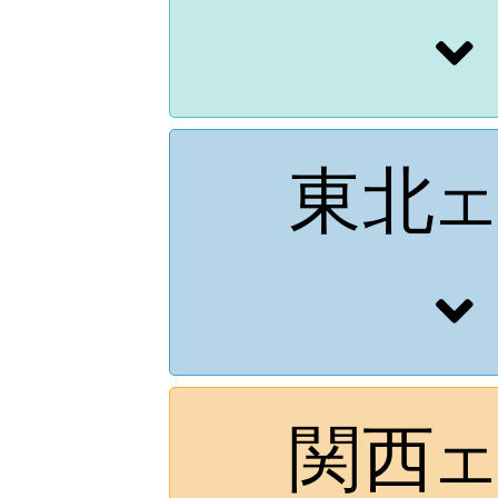
東北
エ
関西
エ