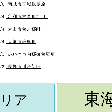
8/6
南城市玉城親慶原
8/4
足利市常見町2丁目
8/4
太田市台之郷町
8/4
大垣市静里町
8/3
いわき市内郷御台境町
8/3
長野市川合新田
東
リア