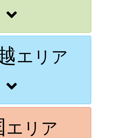
越
エリア
国
エリア