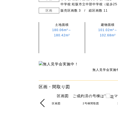
中学校:松阪市立中部中学校（徒歩25
区画
販売区画数 3 / 総区画数 11
土地面積
建物面積
180.06m²～
101.02m²～
180.42m²
102.68m²
無人見学会実施
区画・間取り図
区画図 ご成約済の号棟は"
マ
ル
6号棟間取図
区画図
2号棟間取図