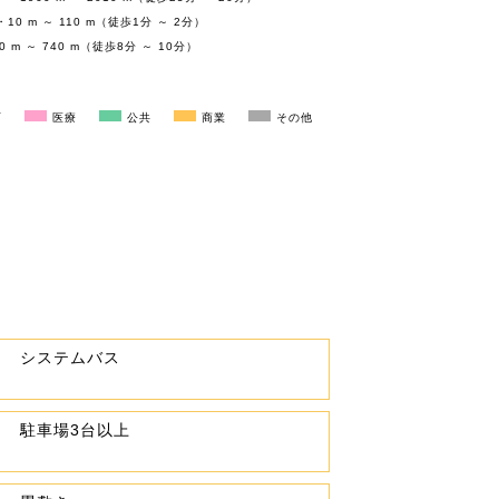
0 m ～ 110 m（徒歩1分 ～ 2分）
m ～ 740 m（徒歩8分 ～ 10分）
育
医療
公共
商業
その他
システムバス
駐車場3台以上