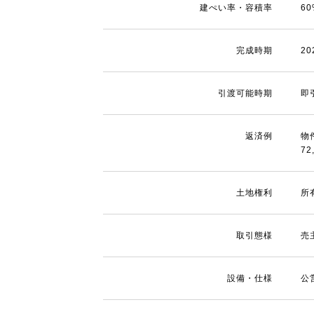
建ぺい率・容積率
6
完成時期
2
引渡可能時期
即
返済例
物
72
土地権利
所
取引態様
売
設備・仕様
公