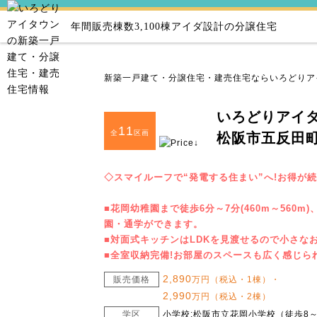
年間販売棟数3,100棟
アイダ設計の分譲住宅
新築一戸建て・分譲住宅・建売住宅ならいろどりア
いろどりアイ
11
全
区画
松阪市五反田町
◇スマイルーフで“発電する住まい”へ!お得が続く
■花岡幼稚園まで徒歩6分～7分(460m～560m
園・通学ができます。
■対面式キッチンはLDKを見渡せるので小さな
■全室収納完備!お部屋のスペースも広く感じら
2,890
販売価格
万円（税込・1棟）・
2,990
万円（税込・2棟）
学区
小学校:松阪市立花岡小学校（徒歩8～