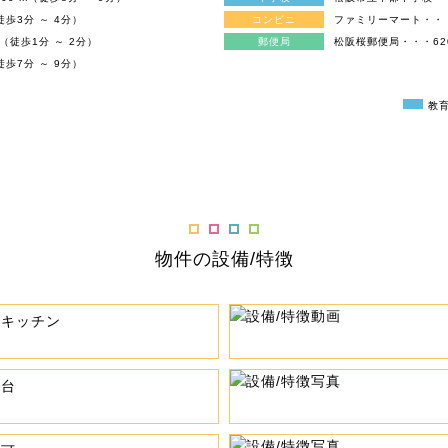
徒歩3分 ～ 4分）
コンビニ
ファミリーマート・・・1
m（徒歩1分 ～ 2分）
郵便局
松阪桜郵便局・・・620 
徒歩7分 ～ 9分）
教
物件の設備/特徴
ムキッチン
粧台