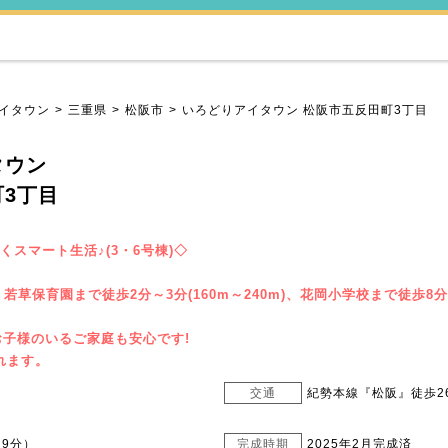
イタウン
三重県
松阪市
いろどりアイタウン 松阪市五反田町3丁目
タウン
3丁目
スマート生活♪(3・6号棟)◇
)、若草保育園まで徒歩2分～3分(160m～240m)、花岡小学校まで徒歩8分
お子様のいるご家庭も安心です!
れます。
交通
紀勢本線『松阪』徒歩26
9分）
完成時期
2025年2月完成済