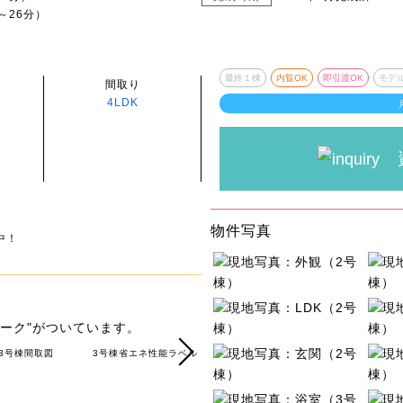
～26分）
最終１棟
内覧OK
即引渡OK
モデ
間取り
4LDK
物件写真
中！
ーク"がついています。
3号棟間取図
3号棟省エネ性能ラベル
6号棟間取図
区画図