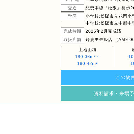
交通
紀勢本線『松阪』徒歩2
学区
小学校:松阪市立花岡小
中学校:松阪市立中部中
完成時期
2025年2月完成済
取扱店舗
鈴鹿モデル店 （AM9:00
土地面積
180.06m²～
10
180.42m²
1
この物
資料請求・来場