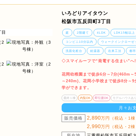
いろどりアイタウン
松阪市五反田町3丁目
庭
2階建て
4LDK
LDK15帖以上
コンビニ10分以内
ウォークインクローゼ
洗面化粧台
給湯器
在来工法
都
◇スマイルーフで“発電する住まい”へ!
花岡幼稚園まで徒歩6分～7分(460m～5
～240m)、花岡小学校まで徒歩8分～9
学ができます。
最終１棟
内覧OK
即引渡OK
モデルハウスあ
月々お
2,890
販売価格
万円（税込・1棟
2,990
万円（税込・2棟
所在地
三重県松阪市五反田町３