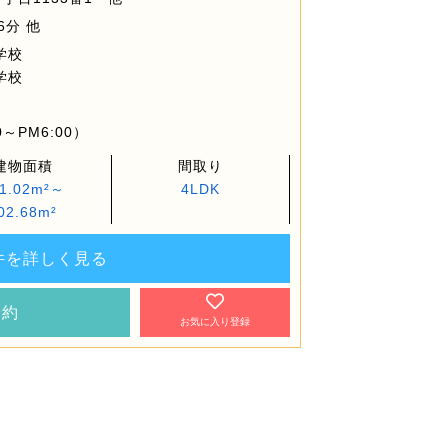
6分 他
学校
学校
～PM6:00）
建物面積
間取り
1.02m²～
4LDK
02.68m²
件を詳しく見る
予約
お気に入り登録