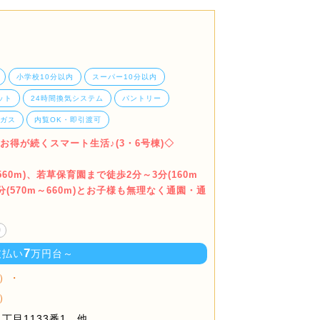
小学校10分以内
スーパー10分以内
ット
24時間換気システム
パントリー
市ガス
内覧OK・即引渡可
お得が続くスマート生活♪(3・6号棟)◇
60m)、若草保育園まで徒歩2分～3分(160m
分(570m～660m)とお子様も無理なく通園・通
り
7
支払い
万円台～
）・
）
丁目1133番1 他