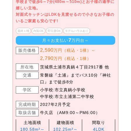
学校まで徒歩6～7分(480m～510m)とお子様の通学に
嬉しい立地。
対面式キッチンはLDKを見渡せるので小さなお子様の
いるご家庭も安心です!
最終１棟
内覧OK
即引渡OK
モデルハウスあり
7
月々お支払い
万円台～
2,590
販売価格
万円（税込・1棟）～
2,790
万円（税込・1棟）
所在地
茨城県土浦市真鍋４丁目2917番 他
交通
常磐線『土浦』までバス10分『神社
口』まで徒歩8分
学区
小学校:市立真鍋小学校
中学校:市立土浦第二中学校
完成時期
2027年2月予定
取扱店舗
牛久店 （AM9:00～PM6:00）
土地面積
建物面積
間取り
180.58m²～
102.25m²～
4LDK