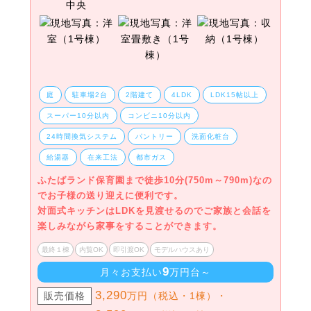
庭
駐車場2台
2階建て
4LDK
LDK15帖以上
スーパー10分以内
コンビニ10分以内
24時間換気システム
パントリー
洗面化粧台
給湯器
在来工法
都市ガス
ふたばランド保育園まで徒歩10分(750m～790m)なの
でお子様の送り迎えに便利です。
対面式キッチンはLDKを見渡せるのでご家族と会話を
楽しみながら家事をすることができます。
最終１棟
内覧OK
即引渡OK
モデルハウスあり
9
月々お支払い
万円台～
3,290
販売価格
万円（税込・1棟）・