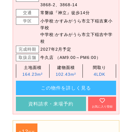
3868-2、3868-14
交通
常磐線『神立』徒歩14分
学区
小学校:かすみがうら市立下稲吉東小
学校
中学校:かすみがうら市立下稲吉中学
校
完成時期
2027年2月予定
取扱店舗
牛久店 （AM9:00～PM6:00）
土地面積
建物面積
間取り
164.23m²
102.43m²
4LDK
この物件を詳しく見る
資料請求・来場予約
お気に入り登録
12