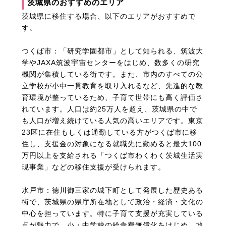
茨城県のおすすめのエリア
茨城県に移住する場合、以下のエリアがおすすめで
す。
つくば市：「研究学園都市」として知られる、筑波大
学やJAXA筑波宇宙センターをはじめ、数多くの研究
機関が集積している街です。また、市内のすべての公
立学校が小中一貫教育を取り入れるなど、先進的な教
育環境が整っているため、子育て世帯にも高く評価さ
れています。人口は約25万人を超え、茨城県の中で
も人口が増え続けている人気の高いエリアです。東京
23区に在住もしくは通勤している方がつくば市に移
住し、支援金の対象になる就職先に勤めると最大100
万円以上を支給される「つくば市わくわく茨城生活実
現事業」などの移住支援が受けられます。
水戸市：徳川御三家の城下町として発展した歴史ある
街で、茨城県の県庁所在地として政治・経済・文化の
中心を担っています。特に子育て支援が充実している
点が魅力で、小・中学校の給食費無償化をはじめ、地