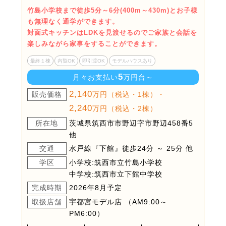
竹島小学校まで徒歩5分～6分(400m～430m)とお子様
も無理なく通学ができます。
対面式キッチンはLDKを見渡せるのでご家族と会話を
楽しみながら家事をすることができます。
最終１棟
内覧OK
即引渡OK
モデルハウスあり
5
月々お支払い
万円台～
2,140
販売価格
万円（税込・1棟）・
2,240
万円（税込・2棟）
所在地
茨城県筑西市市野辺字市野辺458番5
他
交通
水戸線『下館』徒歩24分 ～ 25分 他
学区
小学校:筑西市立竹島小学校
中学校:筑西市立下館中学校
完成時期
2026年8月予定
取扱店舗
宇都宮モデル店 （AM9:00～
PM6:00）