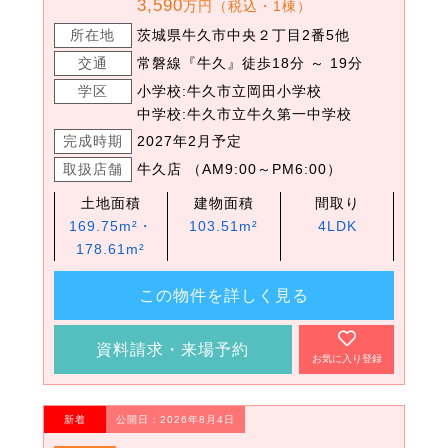
3,590
万円（税込・1棟）
所在地
茨城県牛久市中央２丁目2番5他
交通
常磐線『牛久』徒歩18分 ～ 19分
学区
小学校:牛久市立岡田小学校
中学校:牛久市立牛久第一中学校
完成時期
2027年2月予定
取扱店舗
牛久店 （AM9:00～PM6:00）
土地面積
建物面積
間取り
169.75m²・
103.51m²
4LDK
178.61m²
この物件を詳しく見る
資料請求・来場予約
お気に入り登録
新着
公開日：2026年8月4日