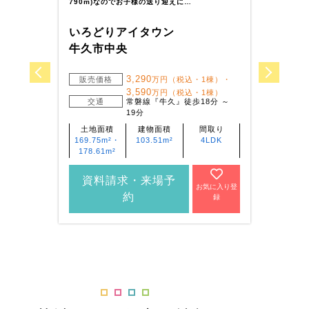
790m)なのでお子様の送り迎えに…
二中学
いろどりアイタウン
いろ
牛久市中央
土浦
3,290
販売価格
万円（税込・1棟）・
販
3,590
万円（税込・1棟）
交通
常磐線『牛久』徒歩18分 ～
19分
土地面積
建物面積
間取り
土
169.75m²・
103.51m²
4LDK
180
178.61m²
212
資料請求・来場予
資
お気に入り登
約
録