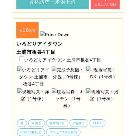
資料請求・来場予約
お気に入り登録
16
全
区画
いろどりアイタウン
土浦市板谷4丁目
庭
南向き
駐車場2台
2階建て
4LDK
LDK15帖以上
コンビニ10分以内