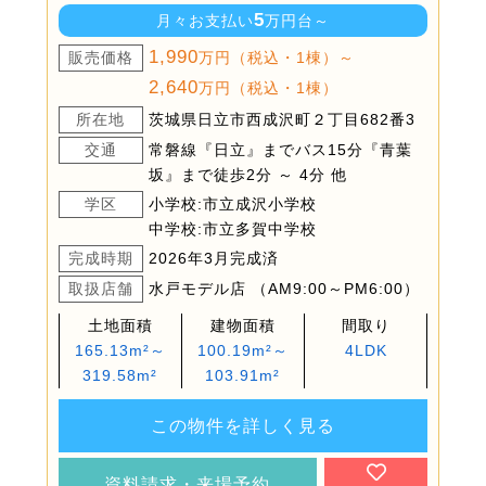
5
月々お支払い
万円台～
1,990
販売価格
万円（税込・1棟）～
2,640
万円（税込・1棟）
所在地
茨城県日立市西成沢町２丁目682番3
交通
常磐線『日立』までバス15分『青葉
坂』まで徒歩2分 ～ 4分 他
学区
小学校:市立成沢小学校
中学校:市立多賀中学校
完成時期
2026年3月完成済
取扱店舗
水戸モデル店 （AM9:00～PM6:00）
土地面積
建物面積
間取り
165.13m²～
100.19m²～
4LDK
319.58m²
103.91m²
この物件を詳しく見る
資料請求・来場予約