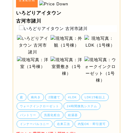
全
区画
いろどりアイタウン
古河市諸川
庭
南向き
2階建て
4LDK
LDK15帖以上
ウォークインクローゼット
24時間換気システム
パントリー
洗面化粧台
給湯器
インナーバルコニー
在来工法
内覧OK・即引渡可