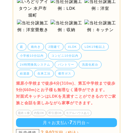
庭
南向き
2階建て
4LDK
LDK15帖以上
小学校10分以内
コンビニ10分以内
24時間換気システム
パントリー
洗面化粧台
給湯器
在来工法
都市ガス
堀原小学校まで徒歩4分(310m)、第五中学校まで徒歩
9分(660m)とお子様も無理なく通学ができます。
対面式キッチンはLDKを見渡すことができるのでご家
族と会話を楽しみながら家事ができます。
最終１棟
内覧OK
即引渡OK
モデルハウスあり
7
月々お支払い
万円台～
2,840
販売価格
万円（税込）