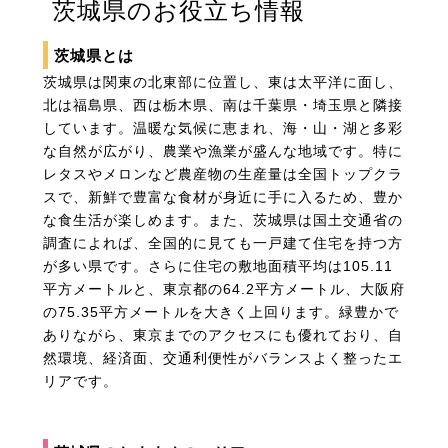
茨城県のお役立ち情報
茨城県とは
茨城県は関東の北東部に位置し、東は太平洋に面し、
北は福島県、西は栃木県、南は千葉県・埼玉県と隣接
しています。温暖な気候に恵まれ、海・山・湖と多彩
な自然が広がり、農業や漁業が盛んな地域です。特に
レタスやメロンなど農産物の生産量は全国トップクラ
スで、新鮮で豊富な食材が身近に手に入るため、豊か
な食生活が楽しめます。また、茨城県は国土交通省の
調査によれば、全国的に見ても一戸建て住宅を持つ方
が多い県です。さらに住宅の敷地面積平均は105.11
平方メートルと、東京都の64.2平方メートル、大阪府
の75.35平方メートルを大きく上回ります。緑豊かで
ありながら、東京までのアクセスにも優れており、自
然環境、経済面、交通利便性がバランスよく整ったエ
リアです。