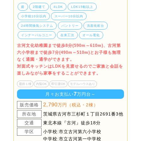
庭
2階建て
4LDK
LDK15帖以上
小学校10分以内
スーパー10分以内
24時間換気システム
パントリー
洗面化粧台
インナーバルコニー
在来工法
オール電化
古河文化幼稚園まで徒歩8分(590m～610m)、古河第
六小学校まで徒歩7分(490m～510m)とお子様も無理
なく通園・通学ができます。
対面式キッチンはLDKを見渡せるのでご家族と会話を
楽しみながら家事をすることができます。
最終１棟
内覧OK
即引渡OK
モデルハウスあり
7
月々お支払い
万円台～
2,790
販売価格
万円（税込・2棟）
所在地
茨城県古河市三杉町１丁目2691番3他
交通
東北本線『古河』徒歩18分
学区
小学校:市立古河第六小学校
中学校:市立古河第一中学校