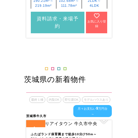
190.21m²～
102.68m²～
2LDK～
206
219.19m²
111.78m²
4LDK
224
資料請求・来場予
資
お気に入り登
約
録
茨城県の新着物件
最終１棟
内覧OK
即引渡OK
モデルハウスあり
最終１
9
月々お支払い
万円台
～
茨城県牛久市
茨城県土
4
4
全
区画
全
区
ふたばランド保育園まで徒歩10分(750m～
真鍋小学