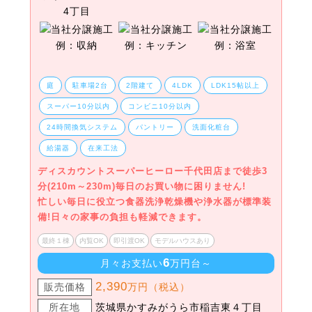
庭
駐車場2台
2階建て
4LDK
LDK15帖以上
スーパー10分以内
コンビニ10分以内
24時間換気システム
パントリー
洗面化粧台
給湯器
在来工法
ディスカウントスーパーヒーロー千代田店まで徒歩3
分(210m～230m)毎日のお買い物に困りません!
忙しい毎日に役立つ食器洗浄乾燥機や浄水器が標準装
備!日々の家事の負担も軽減できます。
最終１棟
内覧OK
即引渡OK
モデルハウスあり
6
月々お支払い
万円台～
2,390
販売価格
万円（税込）
所在地
茨城県かすみがうら市稲吉東４丁目