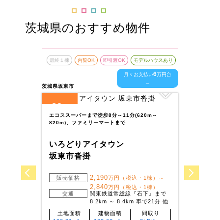
茨城県のおすすめ物件
最終１棟
内覧OK
即引渡OK
モデルハウスあり
最終１
6
月々お支払い
万円台
～
茨城県坂東市
茨城県古
29
12
全
区画
全
エコススーパーまで徒歩8分～11分(620m～
穏やか
820m)、ファミリーマートまで…
はLD
いろどりアイタウン
いろ
坂東市沓掛
古河
2,190
販売価格
万円（税込・1棟）～
販
2,840
万円（税込・1棟）
交通
関東鉄道常総線『石下』まで
8.2km ～ 8.4km 車で21分 他
土地面積
建物面積
間取り
土