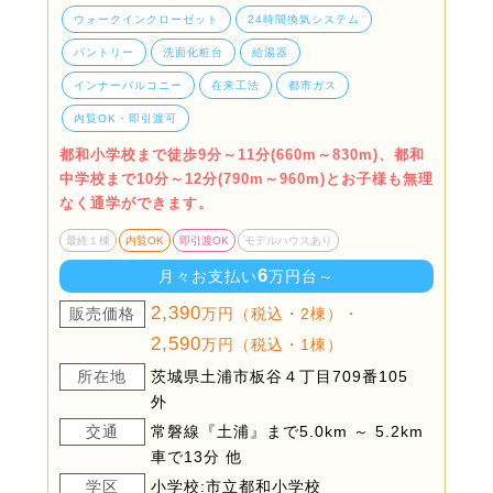
ウォークインクローゼット
24時間換気システム
パントリー
洗面化粧台
給湯器
インナーバルコニー
在来工法
都市ガス
内覧OK・即引渡可
都和小学校まで徒歩9分～11分(660m～830m)、都和
中学校まで10分～12分(790m～960m)とお子様も無理
なく通学ができます。
最終１棟
内覧OK
即引渡OK
モデルハウスあり
6
月々お支払い
万円台～
2,390
販売価格
万円（税込・2棟）・
2,590
万円（税込・1棟）
所在地
茨城県土浦市板谷４丁目709番105
外
交通
常磐線『土浦』まで5.0km ～ 5.2km
車で13分 他
学区
小学校:市立都和小学校