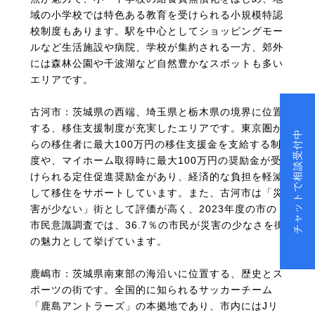
域の小学校では特色ある教育を受けられる小規模特認
校制度もあります。駅を中心としてショッピングモー
ルなど生活施設や病院、学校が集約される一方、郊外
には森林公園や千波湖など自然豊かなスポットも多い
エリアです。
古河市：茨城県の西端、埼玉県と栃木県の境界に位置
する、移住支援制度が充実したエリアです。東京圏か
チャットで相談受付中
らの移住者に最大100万円の移住支援金を支給する制
度や、マイホーム取得時に最大100万円の奨励金が受
けられる定住促進奨励金があり、経済的な負担を軽減
して移住をサポートしています。また、古河市は「災
害が少ない」街として評価が高く、2023年度の市の
市民意識調査では、36.7％の市民が災害の少なさを街
の魅力として挙げています。
鹿嶋市：茨城県南東部の海沿いに位置する、歴史とス
ポーツの街です。全国的に知られるサッカーチーム
「鹿島アントラーズ」の本拠地であり、市内にはJリ