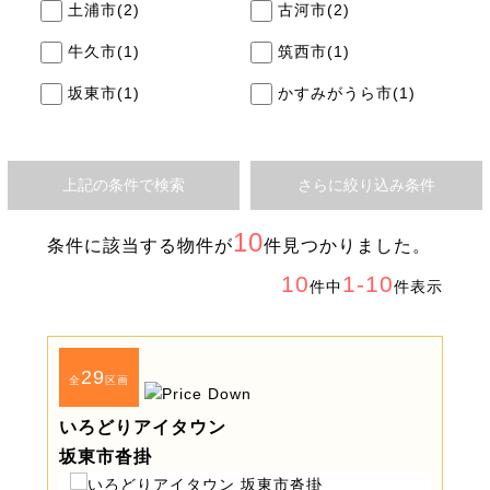
土浦市
(2)
古河市
(2)
牛久市
(1)
筑西市
(1)
坂東市
(1)
かすみがうら市
(1)
上記の条件で検索
さらに絞り込み条件
10
条件に該当する物件が
件見つかりました。
10
1-10
件中
件表示
29
全
区画
いろどりアイタウン
坂東市沓掛