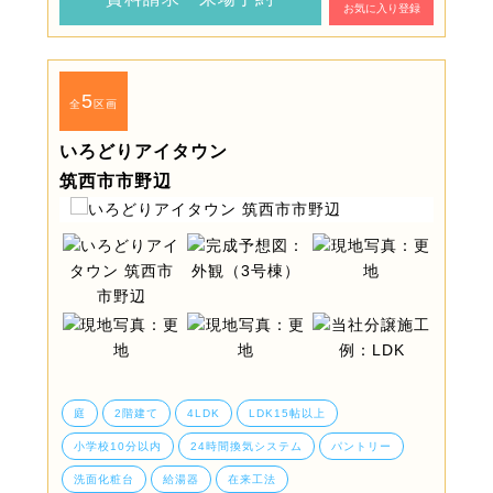
お気に入り登録
5
全
区画
いろどりアイタウン
筑西市市野辺
庭
2階建て
4LDK
LDK15帖以上
小学校10分以内
24時間換気システム
パントリー
洗面化粧台
給湯器
在来工法