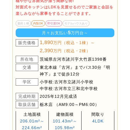
穏やかな雰囲気が漂う閑静な街!
対面式キッチンはLDKを見渡せるのでご家族と会話を
楽しみながら家事をすることができます。
最終１棟
内覧OK
即引渡OK
モデルハウスあり
5
月々お支払い
万円台～
1,890
販売価格
万円（税込・1棟）～
2,390
万円（税込・2棟）
所在地
茨城県古河市諸川字大竹原1398番
交通
東北本線『古河』までバス30分『明
神下』まで徒歩12分
学区
小学校:古河市立諸川小学校
中学校:古河市立三和北中学校
完成時期
2025年12月完成済
取扱店舗
栃木店 （AM9:00～PM6:00）
土地面積
建物面積
間取り
206.01m²～
101.43m²～
4LDK
224.66m²
105.98m²