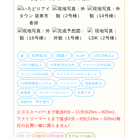
庭
駐車場2台
2階建て
4LDK
LDK15帖以上
LDK18帖以上
小学校10分以内
スーパー10分以内
コンビニ10分以内
ウォークインクローゼット
24時間換気システム
パントリー
洗面化粧台
給湯器
インナーバルコニー
在来工法
内覧OK・即引渡可
エコススーパーまで徒歩8分～11分(620m～820m)、
ファミリーマートまで徒歩2分～4分(120m～320m)毎
日のお買い物に困りません!
最終１棟
内覧OK
即引渡OK
モデルハウスあり