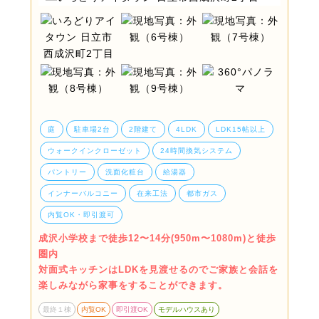
庭
駐車場2台
2階建て
4LDK
LDK15帖以上
ウォークインクローゼット
24時間換気システム
パントリー
洗面化粧台
給湯器
インナーバルコニー
在来工法
都市ガス
内覧OK・即引渡可
成沢小学校まで徒歩12〜14分(950m〜1080m)と徒歩
圏内
対面式キッチンはLDKを見渡せるのでご家族と会話を
楽しみながら家事をすることができます。
最終１棟
内覧OK
即引渡OK
モデルハウスあり