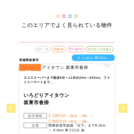
このエリアでよく見られている物件
最終１棟
内覧OK
即引渡OK
モデルハウスあり
6
月々お支払い
万円台～
茨城県坂東市
茨城
29
1
全
区画
全
エコススーパーまで徒歩8分～11分(620m～820m)、ファ
穏
ミリーマートまで…
見
いろどりアイタウン
い
坂東市沓掛
古
2,190
販売価格
万円（税込・1棟）～
2,840
万円（税込・1棟）
交通
関東鉄道常総線『石下』まで8.2km
～ 8.4km 車で21分 他