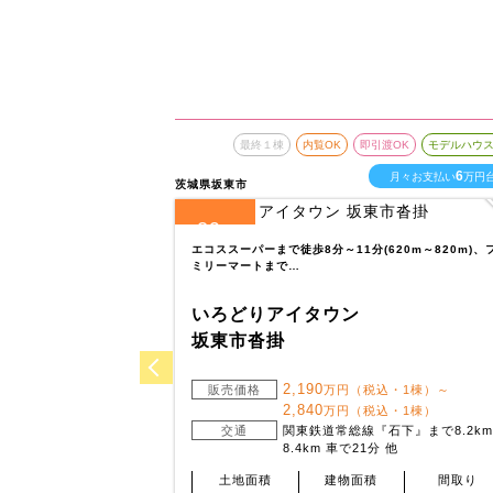
最終１棟
内覧OK
即引渡OK
モデルハウ
6
月々お支払い
万円
茨城県坂東市
29
全
区画
エコススーパーまで徒歩8分～11分(620m～820m)、
ミリーマートまで…
いろどりアイタウン
坂東市沓掛
2,190
販売価格
万円（税込・1棟）～
2,840
万円（税込・1棟）
交通
関東鉄道常総線『石下』まで8.2km
8.4km 車で21分 他
土地面積
建物面積
間取り