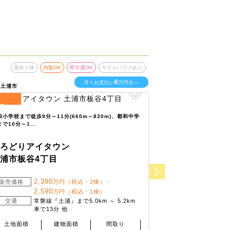
最終１棟
内覧OK
即引渡OK
モデルハウスあり
最終１棟
内
6
月々お支払い
万円台～
県土浦市
茨城県水戸市
6
1
区画
全
区画
和小学校まで徒歩9分～11分(660m～830m)、都和中学
堀原小学校まで徒歩4分
まで10分～1…
(660m)とお子様…
いろどりアイタウン
いろどりアイ
浦市板谷4丁目
水戸市堀町
2,390
2,8
販売価格
万円（税込・2棟）・
販売価格
2,590
万円（税込・1棟）
交通
常磐線『土浦』まで5.0km ～ 5.2km
交通
常磐
車で13分 他
土地面積
建物面積
間取り
土地面積