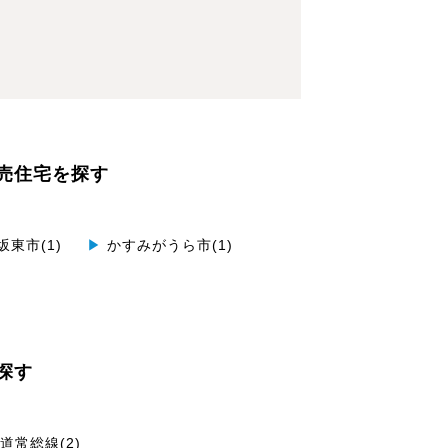
売住宅を探す
坂東市(1)
▶
かすみがうら市(1)
探す
道常総線(2)