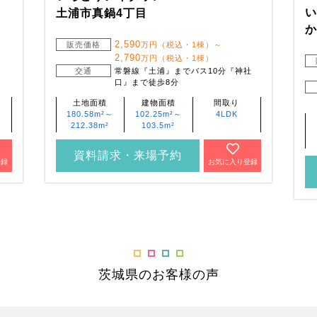
土浦市真鍋4丁目
か
2,590
販売価格
万円（税込・1棟）～
2,790
万円（税込・1棟）
交通
常磐線『土浦』までバス10分『神社
口』まで徒歩8分
土地面積
建物面積
間取り
180.58m²～
102.25m²～
4LDK
212.38m²
103.5m²
資料請求・来場予約
登録
お気に入り登録
茨城県のお客様の声