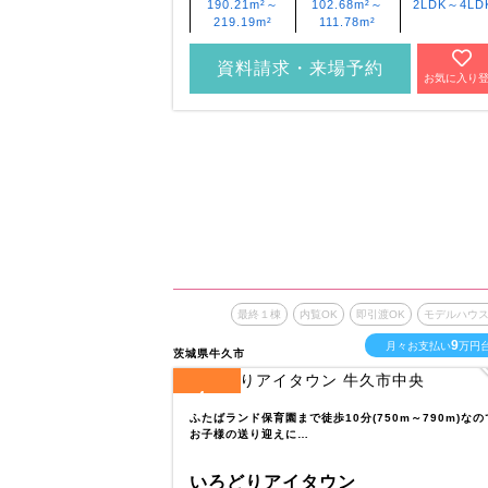
190.21m²～
102.68m²～
2LDK～4LD
219.19m²
111.78m²
資料請求・来場予約
お気に入り
最終１棟
内覧OK
即引渡OK
モデルハウ
9
月々お支払い
万円
茨城県牛久市
4
全
区画
ふたばランド保育園まで徒歩10分(750m～790m)なの
お子様の送り迎えに…
いろどりアイタウン