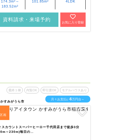
174.3m²～
101.85m²
4LDK
211.44m²
183.52m²
資料請求・来場予約
資料請求・
お気に入り登録
最終１棟
内覧OK
即引渡OK
モデルハウスあり
最終１棟
内
6
月々お支払い
万円台～
県かすみがうら市
茨城県水戸市
1
区画
全
区画
堀原小学校まで徒歩4分
(660m)とお子様…
ィスカウントスーパーヒーロー千代田店まで徒歩3分
10m～230m)毎日の…
いろどりアイ