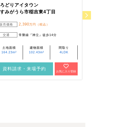
いろどりアイタウン
水戸市堀町
すみがうら市稲吉東4丁目
2,8
販売価格
2,390
販売価格
万円（税込）
交通
常磐
交通
常磐線『神立』徒歩14分
土地面積
211.44m²
土地面積
建物面積
間取り
164.23m²
102.43m²
4LDK
資料請求・
資料請求・来場予約
お気に入り登録