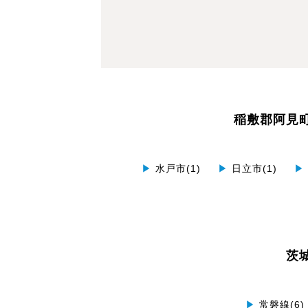
稲敷郡阿見
▶
水戸市(1)
▶
日立市(1)
▶
茨
▶
常磐線(6)