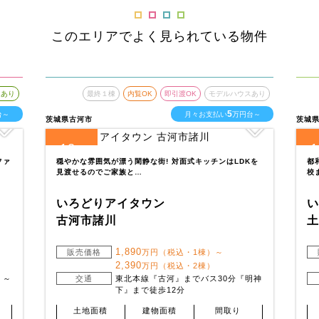
このエリアでよく見られている物件
スあり
最終１棟
内覧OK
即引渡OK
モデルハウスあり
5
台～
月々お支払い
万円台～
茨城県古河市
茨城
12
1
全
区画
全
ファ
穏やかな雰囲気が漂う閑静な街! 対面式キッチンはLDKを
都
見渡せるのでご家族と…
校
いろどりアイタウン
古河市諸川
土
1,890
販売価格
万円（税込・1棟）～
2,390
万円（税込・2棟）
 ～
交通
東北本線『古河』までバス30分『明神
下』まで徒歩12分
土地面積
建物面積
間取り