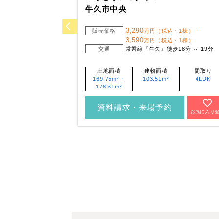
牛久市中央
3,290
販売価格
万円（税込・1棟）・
3,590
万円（税込・1棟）
交通
常磐線『牛久』徒歩18分 ～ 19分
土地面積
建物面積
間取り
169.75m²・
103.51m²
4LDK
178.61m²
資料請求・来場予約
お気に入り