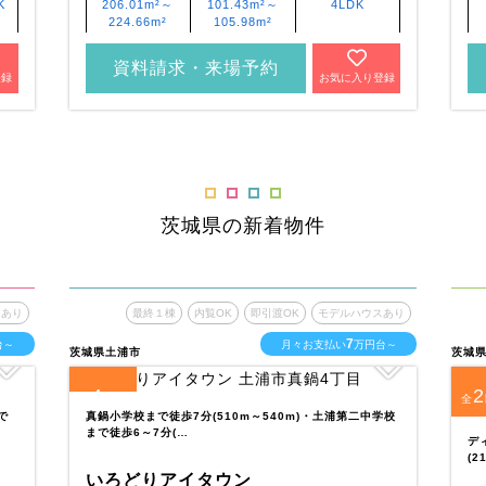
K
206.01m²～
101.43m²～
4LDK
224.66m²
105.98m²
資料請求・来場予約
登録
お気に入り登録
茨城県の新着物件
スあり
最終１棟
内覧OK
即引渡OK
モデルハウスあり
7
台～
月々お支払い
万円台～
茨城県土浦市
茨城
4
2
全
区画
全
で
真鍋小学校まで徒歩7分(510m～540m)・土浦第二中学校
まで徒歩6～7分(…
デ
(2
いろどりアイタウン