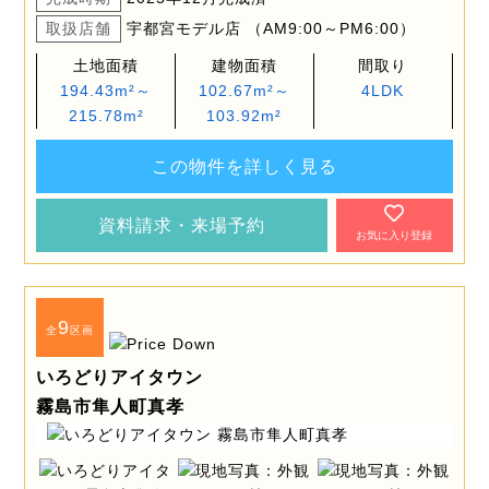
取扱店舗
宇都宮モデル店 （AM9:00～PM6:00）
土地面積
建物面積
間取り
194.43m²～
102.67m²～
4LDK
215.78m²
103.92m²
この物件を詳しく見る
資料請求・来場予約
お気に入り登録
9
全
区画
いろどりアイタウン
霧島市隼人町真孝