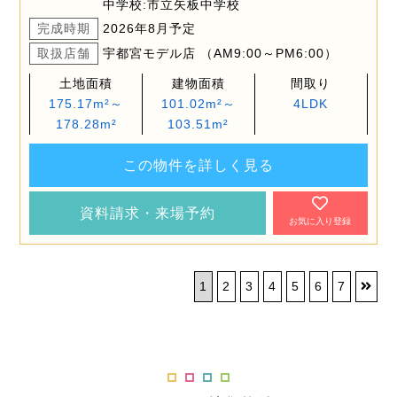
中学校:市立矢板中学校
完成時期
2026年8月予定
取扱店舗
宇都宮モデル店 （AM9:00～PM6:00）
土地面積
建物面積
間取り
175.17m²～
101.02m²～
4LDK
178.28m²
103.51m²
この物件を詳しく見る
資料請求・来場予約
お気に入り登録
1
2
3
4
5
6
7