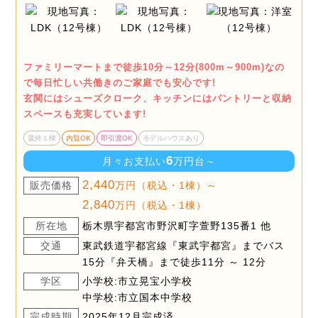
ファミリーマートまで徒歩10分～12分(800m～900m)なの
で毎日忙しい共働きのご家庭でも安心です!
玄関にはシューズクローク、キッチンにはパントリーと収納
スペースも充実しています!
最終１棟
内覧OK
即引渡OK
モデルハウスあり
6
月々お支払い
万円台～
2,440
販売価格
万円（税込・1棟）～
2,840
万円（税込・1棟）
所在地
栃木県宇都宮市野沢町字萱野135番1 他
交通
東武鉄道宇都宮線『東武宇都宮』までバス
15分『弁天橋』まで徒歩11分 ～ 12分
学区
小学校:市立晃宝小学校
中学校:市立国本中学校
完成時期
2025年12月完成済