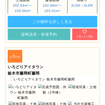
土地面積
建物面積
間取り
202.54m²～
102.68m²～
2LDK～4LDK
234.56m²
103.51m²
この物件を詳しく見る
資料請求・来場予約
お気に入り登録
3
全
区画
いろどりアイタウン
栃木市藤岡町藤岡