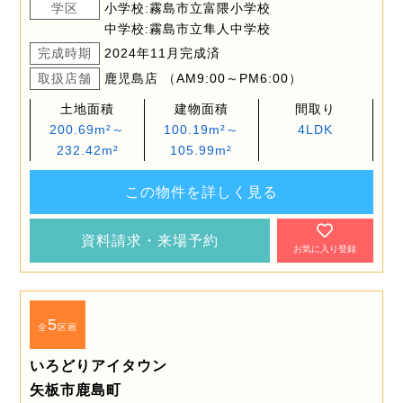
学区
小学校:霧島市立富隈小学校
中学校:霧島市立隼人中学校
完成時期
2024年11月完成済
取扱店舗
鹿児島店 （AM9:00～PM6:00）
土地面積
建物面積
間取り
200.69m²～
100.19m²～
4LDK
232.42m²
105.99m²
この物件を詳しく見る
資料請求・来場予約
お気に入り登録
5
全
区画
いろどりアイタウン
矢板市鹿島町