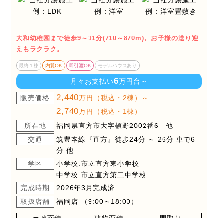
大和幼稚園まで徒歩9～11分(710～870m)。お子様の送り迎
えもラクラク。
最終１棟
内覧OK
即引渡OK
モデルハウスあり
6
月々お支払い
万円台～
2,440
販売価格
万円（税込・2棟）～
2,740
万円（税込・1棟）
所在地
福岡県直方市大字頓野2002番6 他
交通
筑豊本線『直方』徒歩24分 ～ 26分 車で6
分 他
学区
小学校:市立直方東小学校
中学校:市立直方第二中学校
完成時期
2026年3月完成済
取扱店舗
福岡店 （9:00～18:00）