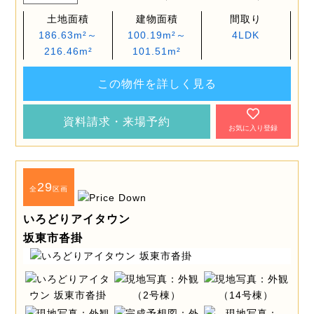
土地面積
建物面積
間取り
186.63m²～
100.19m²～
4LDK
216.46m²
101.51m²
この物件を詳しく見る
資料請求・来場予約
お気に入り登録
29
全
区画
いろどりアイタウン
坂東市沓掛