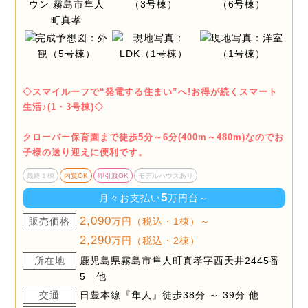
◇スマイルーフで“発電する住まい”へ!お得が続くスマート
生活♪(1・3号棟)◇
クローバー保育園まで徒歩5分～6分(400m～480m)なのでお
子様の送り迎えに便利です。
最終１棟
内覧OK
即引渡OK
モデルハウスあり
5
月々お支払い
万円台～
2,090
販売価格
万円（税込・1棟）～
2,290
万円（税込・2棟）
所在地
鹿児島県霧島市隼人町真孝字西天井2445番
5 他
交通
日豊本線『隼人』徒歩38分 ～ 39分 他