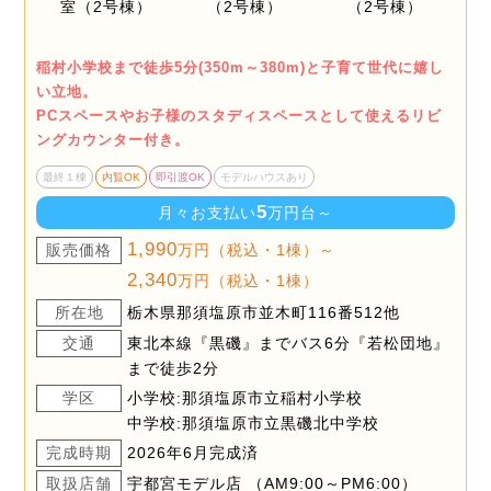
稲村小学校まで徒歩5分(350m～380m)と子育て世代に嬉し
い立地。
PCスペースやお子様のスタディスペースとして使えるリビ
ングカウンター付き。
最終１棟
内覧OK
即引渡OK
モデルハウスあり
5
月々お支払い
万円台～
1,990
販売価格
万円（税込・1棟）～
2,340
万円（税込・1棟）
所在地
栃木県那須塩原市並木町116番512他
交通
東北本線『黒磯』までバス6分『若松団地』
まで徒歩2分
学区
小学校:那須塩原市立稲村小学校
中学校:那須塩原市立黒磯北中学校
完成時期
2026年6月完成済
取扱店舗
宇都宮モデル店 （AM9:00～PM6:00）