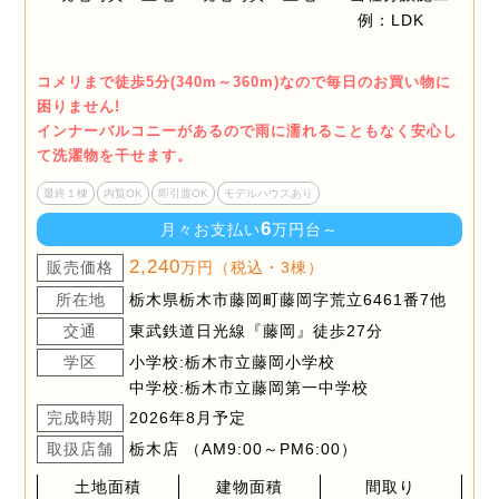
コメリまで徒歩5分(340m～360m)なので毎日のお買い物に
困りません!
インナーバルコニーがあるので雨に濡れることもなく安心し
て洗濯物を干せます。
最終１棟
内覧OK
即引渡OK
モデルハウスあり
6
月々お支払い
万円台～
2,240
販売価格
万円（税込・3棟）
所在地
栃木県栃木市藤岡町藤岡字荒立6461番7他
交通
東武鉄道日光線『藤岡』徒歩27分
学区
小学校:栃木市立藤岡小学校
中学校:栃木市立藤岡第一中学校
完成時期
2026年8月予定
取扱店舗
栃木店 （AM9:00～PM6:00）
土地面積
建物面積
間取り