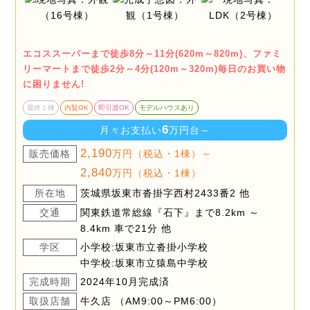
エコススーパーまで徒歩8分～11分(620m～820m)、ファミ
リーマートまで徒歩2分～4分(120m～320m)毎日のお買い物
に困りません!
最終１棟
内覧OK
即引渡OK
モデルハウスあり
6
月々お支払い
万円台～
2,190
販売価格
万円（税込・1棟）～
2,840
万円（税込・1棟）
所在地
茨城県坂東市沓掛字西村2433番2 他
交通
関東鉄道常総線『石下』まで8.2km ～
8.4km 車で21分 他
学区
小学校:坂東市立沓掛小学校
中学校:坂東市立猿島中学校
完成時期
2024年10月完成済
取扱店舗
牛久店 （AM9:00～PM6:00）