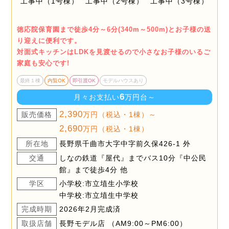
徳応院保育園まで徒歩4分～6分(340m～500m)とお子様の送
り迎えに便利です。
対面式キッチンはLDKを見渡せるので小さなお子様のいるご
家庭も安心です!
最終１棟
内覧OK
即引渡OK
モデルハウスあり
6
月々お支払い
万円台～
2,390
販売価格
万円（税込・1棟）～
2,690
万円（税込・1棟）
所在地
長野県千曲市大字中字前久保426-1 外
交通
しなの鉄道『屋代』までバス10分『中公民
館』まで徒歩4分 他
学区
小学校:市立埴生小学校
中学校:市立埴生中学校
完成時期
2026年2月完成済
取扱店舗
長野モデル店 （AM9:00～PM6:00）