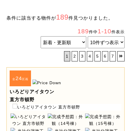
189
条件に該当する物件が
件見つかりました。
189
1-10
件中
件表示
1
2
3
4
5
6
7
24
全
区画
いろどりアイタウン
直方市頓野