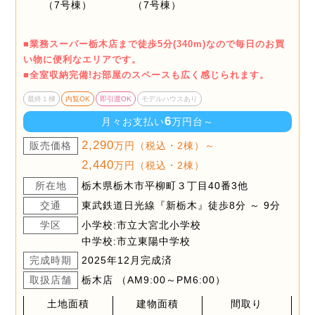
■業務スーパー栃木店まで徒歩5分(340m)なので毎日のお買
い物に便利なエリアです。
■全室収納完備!お部屋のスペースも広く感じられます。
最終１棟
内覧OK
即引渡OK
モデルハウスあり
6
月々お支払い
万円台～
2,290
販売価格
万円（税込・2棟）～
2,440
万円（税込・2棟）
所在地
栃木県栃木市平柳町３丁目40番3他
交通
東武鉄道日光線『新栃木』徒歩8分 ～ 9分
学区
小学校:市立大宮北小学校
中学校:市立東陽中学校
完成時期
2025年12月完成済
取扱店舗
栃木店 （AM9:00～PM6:00）
土地面積
建物面積
間取り