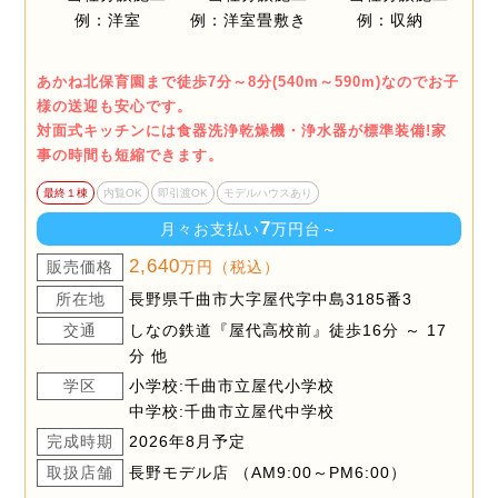
あかね北保育園まで徒歩7分～8分(540m～590m)なのでお子
様の送迎も安心です。
対面式キッチンには食器洗浄乾燥機・浄水器が標準装備!家
事の時間も短縮できます。
最終１棟
内覧OK
即引渡OK
モデルハウスあり
7
月々お支払い
万円台～
2,640
販売価格
万円（税込）
所在地
長野県千曲市大字屋代字中島3185番3
交通
しなの鉄道『屋代高校前』徒歩16分 ～ 17
分 他
学区
小学校:千曲市立屋代小学校
中学校:千曲市立屋代中学校
完成時期
2026年8月予定
取扱店舗
長野モデル店 （AM9:00～PM6:00）