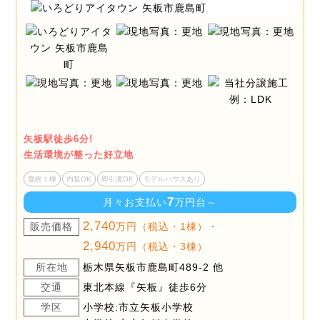
矢板駅徒歩6分!
生活環境が整った好立地
最終１棟
内覧OK
即引渡OK
モデルハウスあり
7
月々お支払い
万円台～
2,740
販売価格
万円（税込・1棟）・
2,940
万円（税込・3棟）
所在地
栃木県矢板市鹿島町489-2 他
交通
東北本線『矢板』徒歩6分
学区
小学校:市立矢板小学校