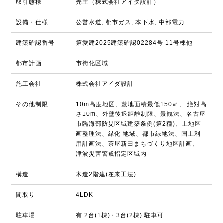
取引態様
売主（株式会社アイダ設計）
設備・仕様
公営水道, 都市ガス, 本下水, 中部電力
建築確認番号
第愛建2025建築確認02284号 11号棟他
都市計画
市街化区域
施工会社
株式会社アイダ設計
その他制限
10m高度地区、敷地面積最低150㎡、 絶対高
さ10m、外壁後退距離制限、景観法、名古屋
市臨海部防災区域建築条例(第2種)、土地区
画整理法、緑化 地域、都市緑地法、国土利
用計画法、茶屋新田まちづくり地区計画、
津波災害警戒指定区域内
構造
木造2階建(在来工法)
間取り
4LDK
駐車場
有 2台(1棟)・3台(2棟) 駐車可