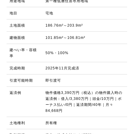
用途地域
第一種低層住居専用地域
地目
宅地
土地面積
186.76m²～203.9m²
建物面積
101.85m²～106.81m²
建ぺい率・容積
50%・100%
率
完成時期
2025年11月完成済
引渡可能時期
即引渡可
返済例
物件価格3,390万円（税込）の物件購入時の
返済例：借入/3,380万円｜頭金/10万円｜ボ
ーナス払い/0円｜返済期間/40年｜月々
84,668円
土地権利
所有権