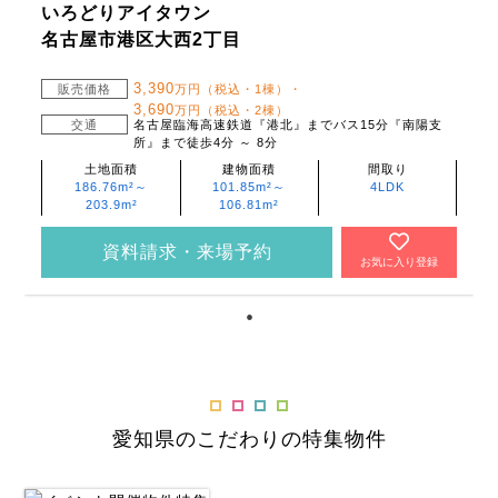
いろどりアイタウン
名古屋市港区大西2丁目
3,390
販売価格
万円（税込・1棟）・
3,690
万円（税込・2棟）
交通
名古屋臨海高速鉄道『港北』までバス15分『南陽支
所』まで徒歩4分 ～ 8分
土地面積
建物面積
間取り
186.76m²～
101.85m²～
4LDK
203.9m²
106.81m²
資料請求・来場予約
お気に入り登録
愛知県のこだわりの特集物件