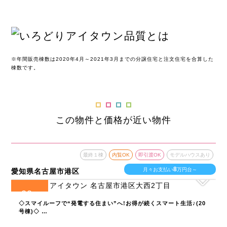
※年間販売棟数は2020年4月～2021年3月までの分譲住宅と注文住宅を合算した
棟数です。
この物件と価格が近い物件
最終１棟
内覧OK
即引渡OK
モデルハウスあり
8
月々お支払い
万円台～
愛知県名古屋市港区
20
全
区画
◇スマイルーフで“発電する住まい”へ!お得が続くスマート生活♪(20
号棟)◇ …