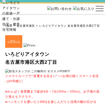
愛知県
名古屋市港区
いろどりアイタウン 名古屋市港区大西2丁目
20
全
区画
いろどりアイタウン
名古屋市港区大西2丁目
◇スマイルーフで“発電する住まい”へ!お得が続くスマート生活
♪(20号棟)◇
■わんぱく保育園まで徒歩4分～7分(300m～550m)。お子様の送
り迎えもラクラク。
■ハンモックを置いたりBBQを楽しんだりと活用の幅が広がる