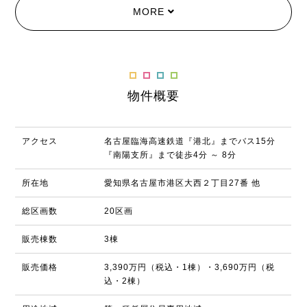
MORE
物件概要
アクセス
名古屋臨海高速鉄道『港北』までバス15分
『南陽支所』まで徒歩4分 ～ 8分
所在地
愛知県名古屋市港区大西２丁目27番 他
総区画数
20区画
販売棟数
3棟
販売価格
3,390万円（税込・1棟）・3,690万円（税
込・2棟）