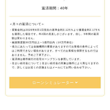
返済期間：40年
＜月々の返済について＞
・変動金利は2026年8月1日現在の基準金利3.125％より優遇金利2.175％
を適用した場合です。年2回の見直しがございます。但し、5年間の返済
額は変わりません。
・融資限度額30万円以上～1億円以内（10万円単位）
・借入にあたっては金融機関の審査がありますのでお客様の条件によって
はご利用できない場合があります。すべてのお客様を保障するものでは
ありません。予めご了承下さい。
・返済例は都市銀行の住宅ローンプランを参照しています。
・住まい給付金について | 住まい給付金の対象は物件により異なりますの
で、詳しくはお近くの店舗またはメールにてお問い合わせ下さい。
ローンシミュレーター