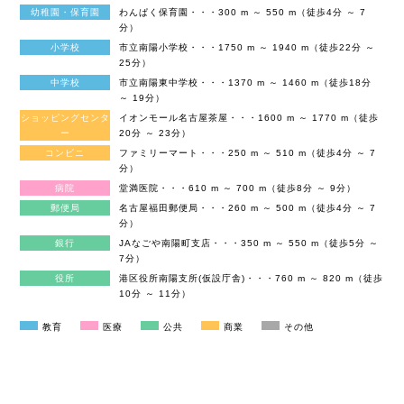
幼稚園・保育園
わんぱく保育園・・・300 m ～ 550 m（徒歩4分 ～ 7
分）
小学校
市立南陽小学校・・・1750 m ～ 1940 m（徒歩22分 ～
25分）
中学校
市立南陽東中学校・・・1370 m ～ 1460 m（徒歩18分
～ 19分）
ショッピングセンタ
イオンモール名古屋茶屋・・・1600 m ～ 1770 m（徒歩
ー
20分 ～ 23分）
コンビニ
ファミリーマート・・・250 m ～ 510 m（徒歩4分 ～ 7
分）
病院
堂満医院・・・610 m ～ 700 m（徒歩8分 ～ 9分）
郵便局
名古屋福田郵便局・・・260 m ～ 500 m（徒歩4分 ～ 7
分）
銀行
JAなごや南陽町支店・・・350 m ～ 550 m（徒歩5分 ～
7分）
役所
港区役所南陽支所(仮設庁舎)・・・760 m ～ 820 m（徒歩
10分 ～ 11分）
教育
医療
公共
商業
その他