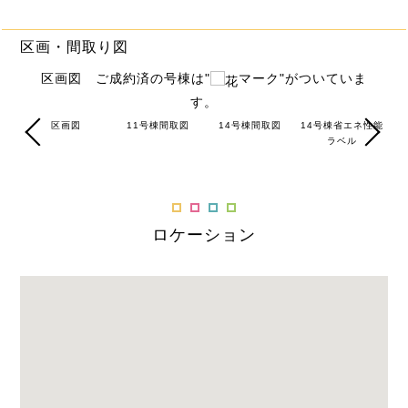
区画・間取り図
区画図 ご成約済の号棟は"
マーク"がついていま
す。
図
区画図
11号棟間取図
14号棟間取図
14号棟省エネ性能
ラベル
ロケーション