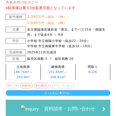
大きさのバルコニー
■駐車場は最大3台駐車可能となっています
3,390
販売価格
万円（税込・1棟）・
3,690
万円（税込・2棟）
交通
名古屋臨海高速鉄道『港北』までバス15分『南陽支
所』まで徒歩4分 ～ 8分
学区
小学校:市立南陽小学校（徒歩22～25分）
中学校:市立南陽東中学校（徒歩18～19分）
完成時期
2025年11月完成済
区画
販売区画数 3 / 総区画数 20
土地面積
建物面積
間取り
186.76m²～
101.85m²～
4LDK
203.9m²
106.81m²
最終１棟
内覧OK
即引渡OK
モデルハウスあり
8
月々お支払い
万円台～
資料請求・お問い合わせ