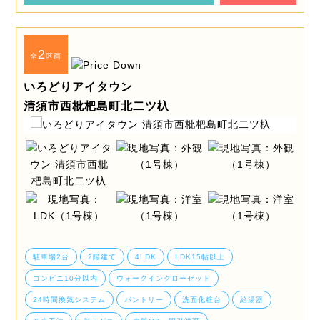
2
全
区画
いろどりアイタウン
清須市西枇杷島町北二ツ杁
駐車場2台
2階建て
4LDK
LDK15帖以上
コンビニ10分以内
ウォークインクローゼット
24時間換気システム
パントリー
洗面化粧台
給湯器