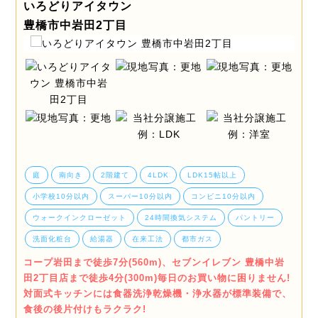
いろどりアイタウン
豊橋市中岩田2丁目
庭
南向き
2階建て
4LDK
LDK15帖以上
小学校10分以内
スーパー10分以内
コンビニ10分以内
ウォークインクローゼット
24時間換気システム
パントリー
洗面化粧台
給湯器
在来工法
都市ガス
コープ岩田まで徒歩7分(560m)、セブンイレブン 豊橋中岩
田2丁目店まで徒歩4分(300m)毎日のお買い物に困りません!
対面式キッチンには食器洗浄乾燥機・浄水器が標準装備で、
食後の後片付けもラクラク!