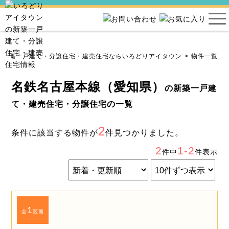
新築一戸建て・分譲住宅・建売住宅ならいろどりアイタウン
物件一覧
名鉄名古屋本線（愛知県）
の新築一戸建
て・建売住宅・分譲住宅の一覧
2
条件に該当する物件が
件見つかりました。
2
1-2
件中
件表示
1
全
区画