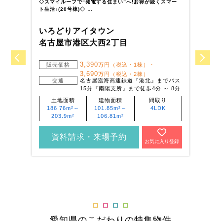
◇スマイルーフで“発電する住まい”へ!お得が続くスマー
◇
ト生活♪(20号棟)◇ …
ト
いろどりアイタウン
い
名古屋市港区大西2丁目
江
3,390
販売価格
万円（税込・1棟）・
3,690
万円（税込・2棟）
交通
名古屋臨海高速鉄道『港北』までバス
15分『南陽支所』まで徒歩4分 ～ 8分
土地面積
建物面積
間取り
186.76m²～
101.85m²～
4LDK
203.9m²
106.81m²
資料請求・来場予約
お気に入り登録
愛知県のこだわりの特集物件