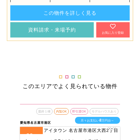
この物件を詳しく見る
資料請求・来場予約
お気に入り登録
このエリアでよく見られている物件
最終１棟
内覧OK
即引渡OK
モデルハウスあり
8
月々お支払い
万円台～
愛知県名古屋市港区
愛知
20
1
全
区画
全