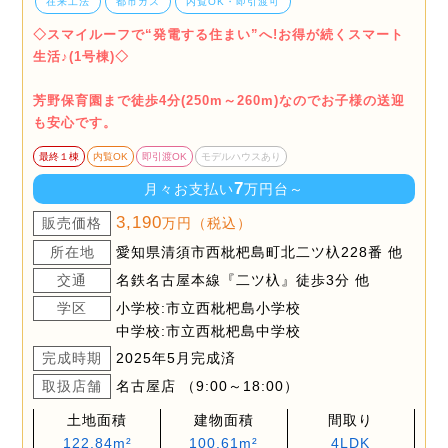
在来工法
都市ガス
内覧OK・即引渡可
◇スマイルーフで“発電する住まい”へ!お得が続くスマート
生活♪(1号棟)◇
芳野保育園まで徒歩4分(250m～260m)なのでお子様の送迎
も安心です。
最終１棟
内覧OK
即引渡OK
モデルハウスあり
7
月々お支払い
万円台～
3,190
販売価格
万円（税込）
所在地
愛知県清須市西枇杷島町北二ツ杁228番 他
交通
名鉄名古屋本線『二ツ杁』徒歩3分 他
学区
小学校:市立西枇杷島小学校
中学校:市立西枇杷島中学校
完成時期
2025年5月完成済
取扱店舗
名古屋店 （9:00～18:00）
土地面積
建物面積
間取り
122.84m²
100.61m²
4LDK