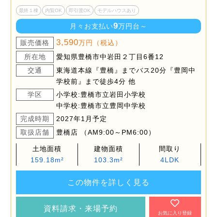
最終１棟
内覧OK
即引渡OK
モデルハウスあり
9
月々お支払い
万円台～
3,590
販売価格
万円（税込）
所在地
愛知県豊橋市中岩田２丁目6番12
交通
東海道本線『豊橋』までバス20分『豊岡中
学校前』まで徒歩4分 他
学区
小学校:豊橋市立岩田小学校
中学校:豊橋市立豊岡中学校
完成時期
2027年1月予定
取扱店舗
豊橋店 （AM9:00～PM6:00）
土地面積
建物面積
間取り
159.18m²
103.3m²
4LDK
この物件を詳しく見る
資料請求・来場予約
お気に入り登録