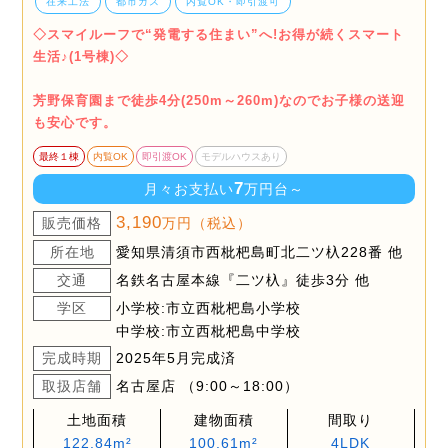
在来工法
都市ガス
内覧OK・即引渡可
◇スマイルーフで“発電する住まい”へ!お得が続くスマート
生活♪(1号棟)◇
芳野保育園まで徒歩4分(250m～260m)なのでお子様の送迎
も安心です。
最終１棟
内覧OK
即引渡OK
モデルハウスあり
7
月々お支払い
万円台～
3,190
販売価格
万円（税込）
所在地
愛知県清須市西枇杷島町北二ツ杁228番 他
交通
名鉄名古屋本線『二ツ杁』徒歩3分 他
学区
小学校:市立西枇杷島小学校
中学校:市立西枇杷島中学校
完成時期
2025年5月完成済
取扱店舗
名古屋店 （9:00～18:00）
土地面積
建物面積
間取り
122.84m²
100.61m²
4LDK