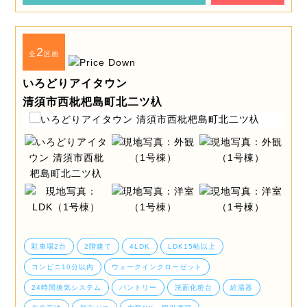
2
全
区画
いろどりアイタウン
清須市西枇杷島町北二ツ杁
駐車場2台
2階建て
4LDK
LDK15帖以上
コンビニ10分以内
ウォークインクローゼット
24時間換気システム
パントリー
洗面化粧台
給湯器