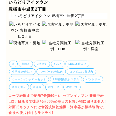
いろどりアイタウン
豊橋市中岩田2丁目
庭
南向き
2階建て
4LDK
LDK15帖以上
小学校10分以内
スーパー10分以内
コンビニ10分以内
ウォークインクローゼット
24時間換気システム
パントリー
洗面化粧台
給湯器
在来工法
都市ガス
コープ岩田まで徒歩7分(560m)、セブンイレブン 豊橋中岩
田2丁目店まで徒歩4分(300m)毎日のお買い物に困りません!
対面式キッチンには食器洗浄乾燥機・浄水器が標準装備で、
食後の後片付けもラクラク!