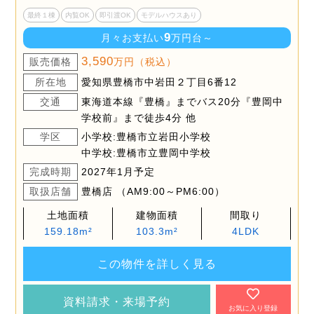
最終１棟
内覧OK
即引渡OK
モデルハウスあり
9
月々お支払い
万円台～
3,590
販売価格
万円（税込）
所在地
愛知県豊橋市中岩田２丁目6番12
交通
東海道本線『豊橋』までバス20分『豊岡中
学校前』まで徒歩4分 他
学区
小学校:豊橋市立岩田小学校
中学校:豊橋市立豊岡中学校
完成時期
2027年1月予定
取扱店舗
豊橋店 （AM9:00～PM6:00）
土地面積
建物面積
間取り
159.18m²
103.3m²
4LDK
この物件を詳しく見る
資料請求・来場予約
お気に入り登録