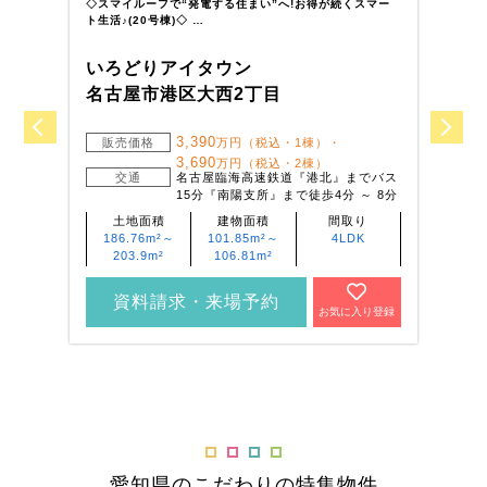
◇スマイルーフで“発電する住まい”へ!お得が続くスマー
◇
ト生活♪(20号棟)◇ …
ト
いろどりアイタウン
い
名古屋市港区大西2丁目
江
3,390
販売価格
万円（税込・1棟）・
3,690
万円（税込・2棟）
交通
名古屋臨海高速鉄道『港北』までバス
15分『南陽支所』まで徒歩4分 ～ 8分
土地面積
建物面積
間取り
186.76m²～
101.85m²～
4LDK
203.9m²
106.81m²
資料請求・来場予約
お気に入り登録
愛知県のこだわりの特集物件