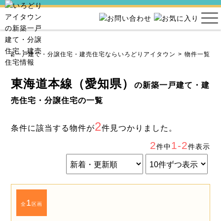
新築一戸建て・分譲住宅・建売住宅ならいろどりアイタウン
物件一覧
東海道本線（愛知県）
の新築一戸建て・建
売住宅・分譲住宅の一覧
2
条件に該当する物件が
件見つかりました。
2
1-2
件中
件表示
1
全
区画