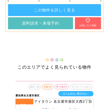
この物件を詳しく見る
資料請求・来場予約
お気に入り登録
このエリアでよく見られている物件
最終１棟
内覧OK
即引渡OK
モデルハウスあり
8
月々お支払い
万円台～
愛知県名古屋市港区
愛知
20
1
全
区画
全