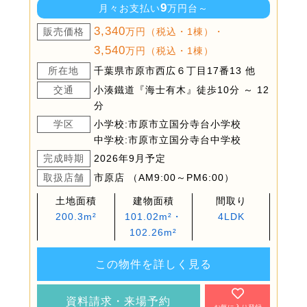
9
月々お支払い
万円台～
3,340
販売価格
万円（税込・1棟）・
3,540
万円（税込・1棟）
所在地
千葉県市原市西広６丁目17番13 他
交通
小湊鐵道『海士有木』徒歩10分 ～ 12
分
学区
小学校:市原市立国分寺台小学校
中学校:市原市立国分寺台中学校
完成時期
2026年9月予定
取扱店舗
市原店 （AM9:00～PM6:00）
土地面積
建物面積
間取り
200.3m²
101.02m²・
4LDK
102.26m²
この物件を詳しく見る
資料請求・来場予約