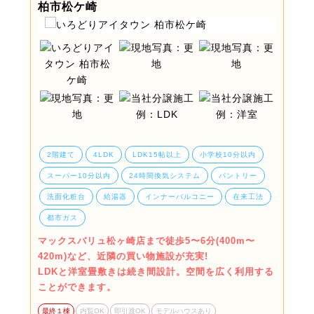
柏市松ケ崎
2階建て
4LDK
LDK15帖以上
小学校10分以内
スーパー10分以内
24時間換気システム
パントリー
洗面化粧台
給湯器
インナーバルコニー
在来工法
都市ガス
マックスバリュ松ヶ崎店まで徒歩5〜6分(400m〜
420m)など、近隣の買い物施設が充実!
LDKと洋室畳敷きは続き間設計。空間を広く利用する
ことができます。
最終１棟
内覧OK
即引渡OK
モデルハウスあり