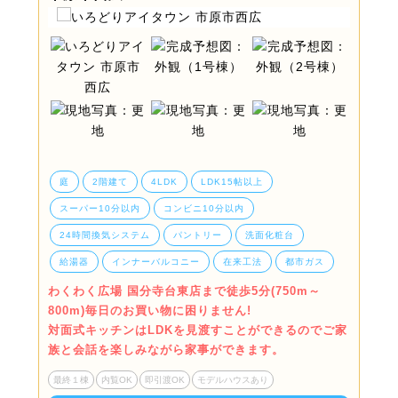
庭
2階建て
4LDK
LDK15帖以上
スーパー10分以内
コンビニ10分以内
24時間換気システム
パントリー
洗面化粧台
給湯器
インナーバルコニー
在来工法
都市ガス
わくわく広場 国分寺台東店まで徒歩5分(750m～
800m)毎日のお買い物に困りません!
対面式キッチンはLDKを見渡すことができるのでご家
族と会話を楽しみながら家事ができます。
最終１棟
内覧OK
即引渡OK
モデルハウスあり