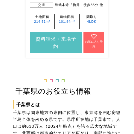
交通
総武本線『物井』徒歩35分 他
土地面積
建物面積
間取り
土
214.51m²
101.84m²
4LDK
187
資料請求・来場予
資
お気に入り登
約
録
千葉県のお役立ち情報
千葉県とは
千葉県は関東地方の東側に位置し、東京湾を囲む房総
半島全体を占める県です。県庁所在地は千葉市で、人
口は約630万人（2024年時点）を誇る広大な地域で
す。北西部は都市的なエリアが広がり、南部に進むに