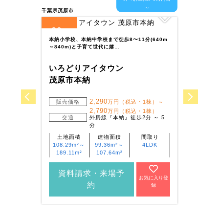
～
千葉県茂原市
千葉県我
39
5
全
区画
全
区
本納小学校、本納中学校まで徒歩8〜11分(640m
～840m)と子育て世代に嬉…
常磐線
勤・通
いろどりアイタウン
いろ
茂原市本納
我孫
2,290
販売価格
万円（税込・1棟）～
2,790
万円（税込・1棟）
販
交通
外房線『本納』徒歩2分 ～ 5
分
土地面積
建物面積
間取り
108.29m²～
99.36m²～
4LDK
土
189.11m²
107.64m²
139
139
資料請求・来場予
お気に入り登
資
約
録