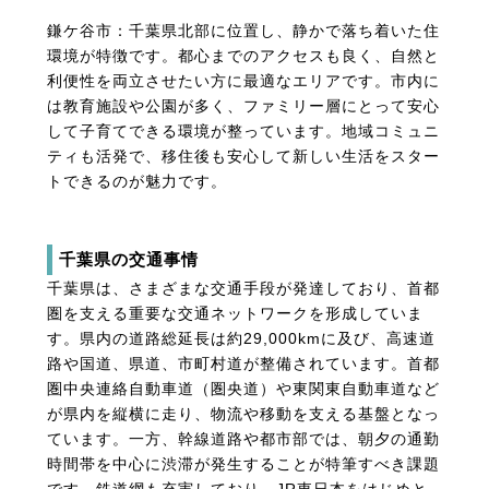
鎌ケ谷市：千葉県北部に位置し、静かで落ち着いた住
環境が特徴です。都心までのアクセスも良く、自然と
利便性を両立させたい方に最適なエリアです。市内に
は教育施設や公園が多く、ファミリー層にとって安心
して子育てできる環境が整っています。地域コミュニ
ティも活発で、移住後も安心して新しい生活をスター
トできるのが魅力です。
千葉県の交通事情
千葉県は、さまざまな交通手段が発達しており、首都
圏を支える重要な交通ネットワークを形成していま
す。県内の道路総延長は約29,000kmに及び、高速道
路や国道、県道、市町村道が整備されています。首都
圏中央連絡自動車道（圏央道）や東関東自動車道など
が県内を縦横に走り、物流や移動を支える基盤となっ
ています。一方、幹線道路や都市部では、朝夕の通勤
時間帯を中心に渋滞が発生することが特筆すべき課題