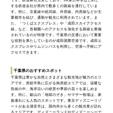
です。鉄道網も充実しており、JR東日本をはじめと
する鉄道会社が県内で数多くの路線を運行していま
す。特に、京葉線や総武線、外房線、内房線などが主
要都市を結び、通勤や観光に利用されています。ま
た、「つくばエクスプレス」や「成田スカイアクセス
線」など、首都圏へのアクセスを強化する路線も整備
されているのが特徴です。千葉県の交通において重要
な役割を果たしているのが成田国際空港です。成田エ
クスプレスやリムジンバスを利用し、空港へ手軽にア
クセスできます。
千葉県のおすすめスポット
千葉県は豊かな自然とさまざまな観光地が魅力のエリ
アです。房総半島に広がる南房総エリアでは、温暖な
気候の中、海岸沿いの絶景や季節の花々を楽しめま
す。特に、鋸山の「地獄のぞき」やマザー牧場は、家
族連れにも人気のスポットです。東京ディズニーリゾ
ートがある浦安市は、国内外から多くの観光客が訪れ
るエリアです。ディズニーランドやディズニーシーで