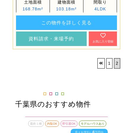
土地面積
建物面積
間取り
168.78m²
103.18m²
4LDK
この物件を詳しく見る
資料請求・来場予約
お気に入り登録
1
2
千葉県のおすすめ物件
最終１棟
内覧OK
即引渡OK
モデルハウスあり
最終１
6
月々お支払い
万円台