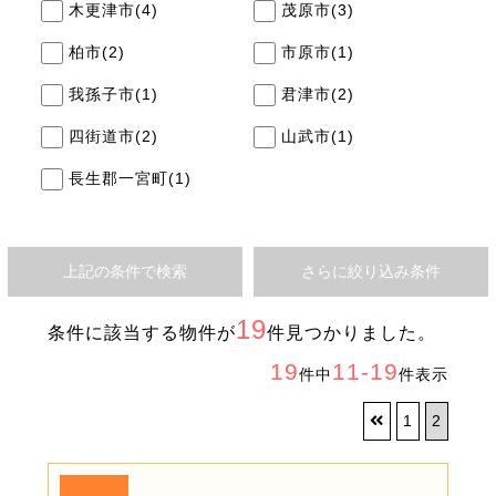
木更津市
(4)
茂原市
(3)
柏市
(2)
市原市
(1)
我孫子市
(1)
君津市
(2)
四街道市
(2)
山武市
(1)
長生郡一宮町
(1)
上記の条件で検索
さらに絞り込み条件
19
条件に該当する物件が
件見つかりました。
19
11-19
件中
件表示
1
2