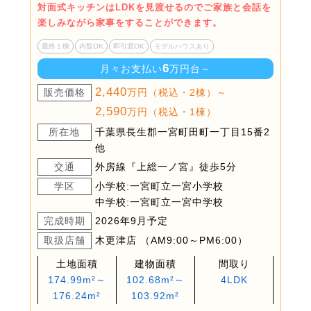
対面式キッチンはLDKを見渡せるのでご家族と会話を
楽しみながら家事をすることができます。
最終１棟
内覧OK
即引渡OK
モデルハウスあり
6
月々お支払い
万円台～
2,440
販売価格
万円（税込・2棟）～
2,590
万円（税込・1棟）
所在地
千葉県長生郡一宮町田町一丁目15番2
他
交通
外房線『上総一ノ宮』徒歩5分
学区
小学校:一宮町立一宮小学校
中学校:一宮町立一宮中学校
完成時期
2026年9月予定
取扱店舗
木更津店 （AM9:00～PM6:00）
土地面積
建物面積
間取り
174.99m²～
102.68m²～
4LDK
176.24m²
103.92m²