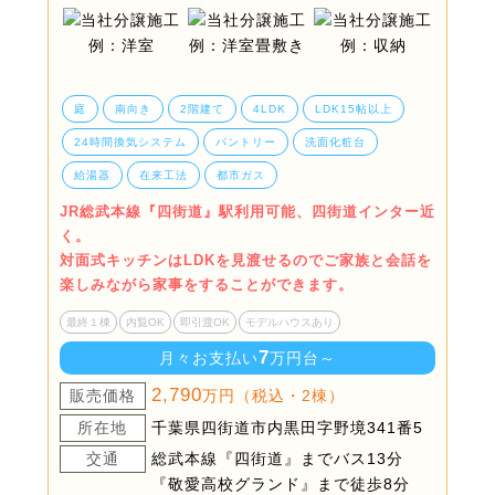
庭
南向き
2階建て
4LDK
LDK15帖以上
24時間換気システム
パントリー
洗面化粧台
給湯器
在来工法
都市ガス
JR総武本線『四街道』駅利用可能、四街道インター近
く。
対面式キッチンはLDKを見渡せるのでご家族と会話を
楽しみながら家事をすることができます。
最終１棟
内覧OK
即引渡OK
モデルハウスあり
7
月々お支払い
万円台～
2,790
販売価格
万円（税込・2棟）
所在地
千葉県四街道市内黒田字野境341番5
交通
総武本線『四街道』までバス13分
『敬愛高校グランド』まで徒歩8分