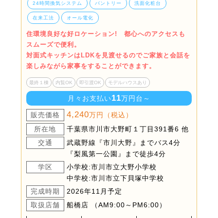
24時間換気システム
パントリー
洗面化粧台
在来工法
オール電化
住環境良好な好ロケーション! 都心へのアクセスも
スムーズで便利。
対面式キッチンはLDKを見渡せるのでご家族と会話を
楽しみながら家事をすることができます。
最終１棟
内覧OK
即引渡OK
モデルハウスあり
11
月々お支払い
万円台～
4,240
販売価格
万円（税込）
所在地
千葉県市川市大野町１丁目391番6 他
交通
武蔵野線『市川大野』までバス4分
『梨風第一公園』まで徒歩4分
学区
小学校:市川市立大野小学校
中学校:市川市立下貝塚中学校
完成時期
2026年11月予定
取扱店舗
船橋店 （AM9:00～PM6:00）