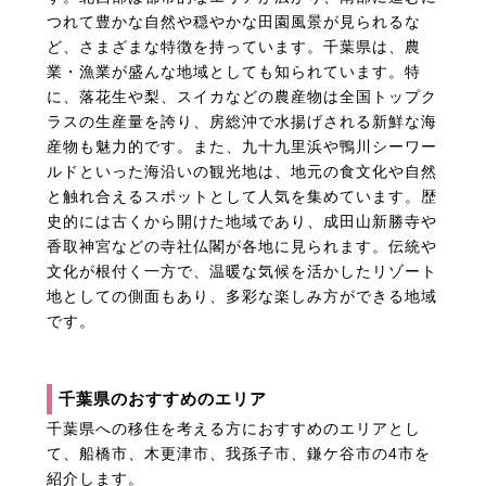
つれて豊かな自然や穏やかな田園風景が見られるな
ど、さまざまな特徴を持っています。千葉県は、農
業・漁業が盛んな地域としても知られています。特
に、落花生や梨、スイカなどの農産物は全国トップク
ラスの生産量を誇り、房総沖で水揚げされる新鮮な海
産物も魅力的です。また、九十九里浜や鴨川シーワー
ルドといった海沿いの観光地は、地元の食文化や自然
と触れ合えるスポットとして人気を集めています。歴
史的には古くから開けた地域であり、成田山新勝寺や
香取神宮などの寺社仏閣が各地に見られます。伝統や
文化が根付く一方で、温暖な気候を活かしたリゾート
地としての側面もあり、多彩な楽しみ方ができる地域
です。
千葉県のおすすめのエリア
千葉県への移住を考える方におすすめのエリアとし
て、船橋市、木更津市、我孫子市、鎌ケ谷市の4市を
紹介します。