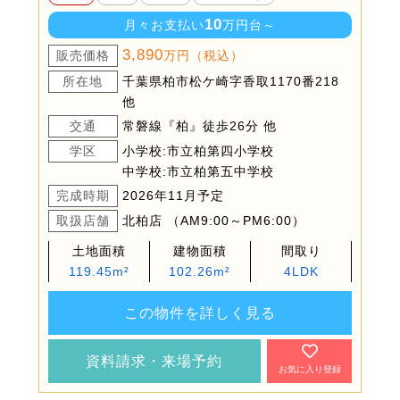
10
月々お支払い
万円台～
3,890
販売価格
万円（税込）
所在地
千葉県柏市松ケ崎字香取1170番218
他
交通
常磐線『柏』徒歩26分 他
学区
小学校:市立柏第四小学校
中学校:市立柏第五中学校
完成時期
2026年11月予定
取扱店舗
北柏店 （AM9:00～PM6:00）
土地面積
建物面積
間取り
119.45m²
102.26m²
4LDK
この物件を詳しく見る
資料請求・来場予約
お気に入り登録