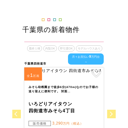
千葉県の新着物件
最終１棟
内覧OK
即引渡OK
モデルハウスあり
最終１
9
月々お支払い
万円台
～
千葉県四街道市
千葉県木
1
1
全
区画
全
区
みそら幼稚園まで徒歩6分(470m)なのでお子様の
百谷学
送り迎えに便利です。 対面…
送迎に
いろどりアイタウン
いろ
四街道市みそら4丁目
木更
3,290
販売価格
万円（税込）
販