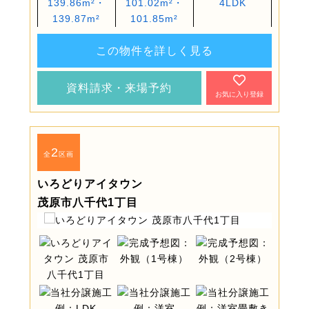
139.86m²・
101.02m²・
4LDK
139.87m²
101.85m²
この物件を詳しく見る
資料請求・来場予約
お気に入り登録
2
全
区画
いろどりアイタウン
茂原市八千代1丁目