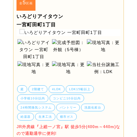
5
全
区画
いろどりアイタウン
一宮町田町1丁目
庭
2階建て
4LDK
LDK15帖以上
小学校10分以内
コンビニ10分以内
24時間換気システム
パントリー
洗面化粧台
給湯器
在来工法
都市ガス
JR外房線『上総一ノ宮』駅 徒歩5分(400m～440m)な
ので通勤通学に便利!