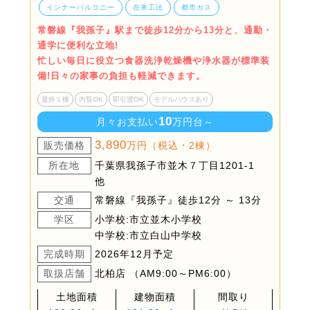
インナーバルコニー
在来工法
都市ガス
常磐線『我孫子』駅まで徒歩12分から13分と、通勤・
通学に便利な立地!
忙しい毎日に役立つ食器洗浄乾燥機や浄水器が標準装
備!日々の家事の負担も軽減できます。
最終１棟
内覧OK
即引渡OK
モデルハウスあり
10
月々お支払い
万円台～
3,890
販売価格
万円（税込・2棟）
所在地
千葉県我孫子市並木７丁目1201-1
他
交通
常磐線『我孫子』徒歩12分 ～ 13分
学区
小学校:市立並木小学校
中学校:市立白山中学校
完成時期
2026年12月予定
取扱店舗
北柏店 （AM9:00～PM6:00）
土地面積
建物面積
間取り