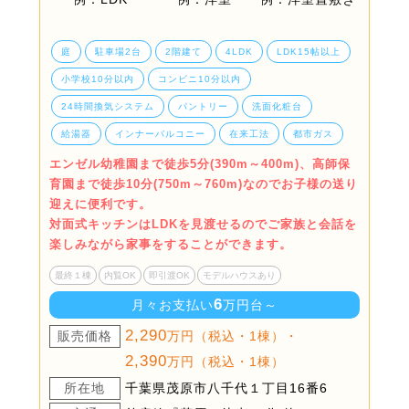
庭
駐車場2台
2階建て
4LDK
LDK15帖以上
小学校10分以内
コンビニ10分以内
24時間換気システム
パントリー
洗面化粧台
給湯器
インナーバルコニー
在来工法
都市ガス
エンゼル幼稚園まで徒歩5分(390m～400m)、高師保
育園まで徒歩10分(750m～760m)なのでお子様の送り
迎えに便利です。
対面式キッチンはLDKを見渡せるのでご家族と会話を
楽しみながら家事をすることができます。
最終１棟
内覧OK
即引渡OK
モデルハウスあり
6
月々お支払い
万円台～
2,290
販売価格
万円（税込・1棟）・
2,390
万円（税込・1棟）
所在地
千葉県茂原市八千代１丁目16番6