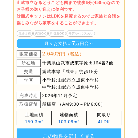
山武市立なるとうこども園まで徒歩6分(450m)なので
お子様の送り迎えに便利です。
対面式キッチンはLDKを見渡せるのでご家族と会話を
楽しみながら家事をすることができます。
最終１棟
内覧OK
即引渡OK
モデルハウスあり
7
月々お支払い
万円台～
2,640
販売価格
万円（税込）
所在地
千葉県山武市成東字原田164番3他
交通
総武本線『成東』徒歩15分
学区
小学校:山武市立成東小学校
中学校:山武市立成東中学校
完成時期
2026年11月予定
取扱店舗
船橋店 （AM9:00～PM6:00）
土地面積
建物面積
間取り
150.3m²
103.09m²
4LDK
この物件を詳しく見る