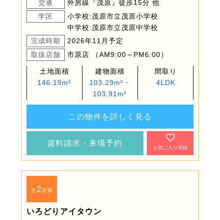
交通
外房線『茂原』徒歩15分 他
学区
小学校:茂原市立茂原小学校
中学校:茂原市立茂原中学校
完成時期
2026年11月予定
取扱店舗
市原店 （AM9:00～PM6:00）
土地面積
建物面積
間取り
146.19m²
103.29m²・
4LDK
103.91m²
この物件を詳しく見る
資料請求・来場予約
お気に入り登録
2
全
区画
いろどりアイタウン