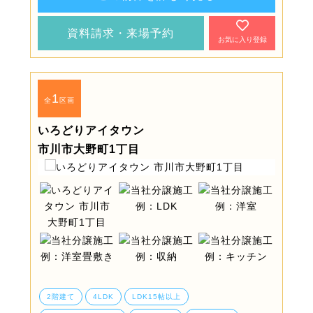
資料請求・来場予約
お気に入り登録
1
全
区画
いろどりアイタウン
市川市大野町1丁目
2階建て
4LDK
LDK15帖以上