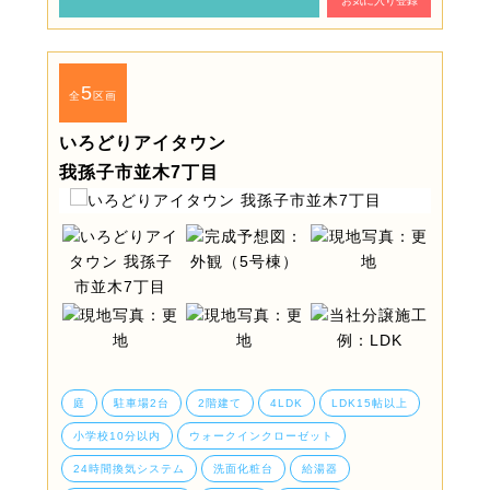
お気に入り登録
5
全
区画
いろどりアイタウン
我孫子市並木7丁目
庭
駐車場2台
2階建て
4LDK
LDK15帖以上
小学校10分以内
ウォークインクローゼット
24時間換気システム
洗面化粧台
給湯器