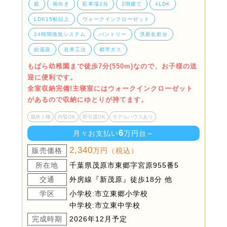
庭
南向き
駐車場2台
2階建て
4LDK
LDK15帖以上
ウォークインクローゼット
24時間換気システム
パントリー
洗面化粧台
給湯器
在来工法
都市ガス
もばら幼稚園まで徒歩7分(550m)なので、お子様の送
迎に便利です。
全室収納完備!主寝室にはウォークインクローゼット
があるので収納にゆとりが持てます。
最終１棟
内覧OK
即引渡OK
モデルハウスあり
6
月々お支払い
万円台～
2,340
販売価格
万円（税込）
所在地
千葉県茂原市東郷字宮原955番5
交通
外房線『新茂原』徒歩18分 他
学区
小学校:市立東郷小学校
中学校:市立東中学校
完成時期
2026年12月予定