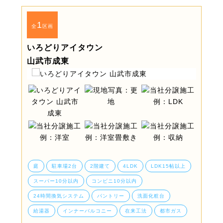
1
全
区画
いろどりアイタウン
山武市成東
庭
駐車場2台
2階建て
4LDK
LDK15帖以上
スーパー10分以内
コンビニ10分以内
24時間換気システム
パントリー
洗面化粧台
給湯器
インナーバルコニー
在来工法
都市ガス