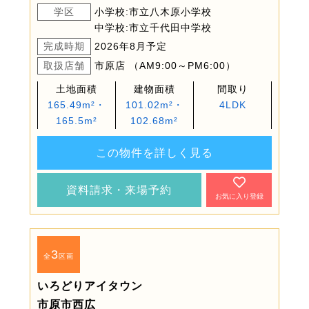
学区
小学校:市立八木原小学校
中学校:市立千代田中学校
完成時期
2026年8月予定
取扱店舗
市原店 （AM9:00～PM6:00）
土地面積
建物面積
間取り
165.49m²・
101.02m²・
4LDK
165.5m²
102.68m²
この物件を詳しく見る
資料請求・来場予約
お気に入り登録
3
全
区画
いろどりアイタウン
市原市西広