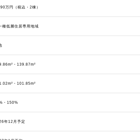
,890万円（税込・2棟）
一種低層住居専用地域
地
9.86m²・139.87m²
1.02m²・101.85m²
0%・150%
026年12月予定