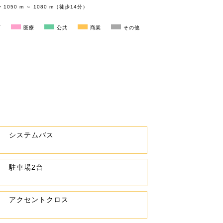
050 m ～ 1080 m（徒歩14分）
育
医療
公共
商業
その他
システムバス
駐車場2台
アクセントクロス