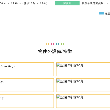
m ～ 1290 m（徒歩16分 ～ 17分）
郵便局
我孫子駅前郵便局・・・1
教
物件の設備/特徴
ムキッチン
粧台
車可