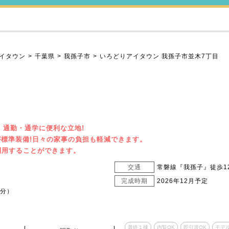
イタウン
千葉県
我孫子市
いろどりアイタウン 我孫子市並木7丁目
、通勤・通学に便利な立地!
標準装備!日々の家事の負担も軽減できます。
利用することができます。
交通
常磐線『我孫子』徒歩12
完成時期
2026年12月予定
7分）
最終１棟
内覧OK
即引渡OK
モデ