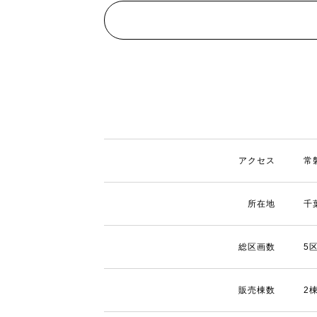
アクセス
常
所在地
千
総区画数
5
販売棟数
2