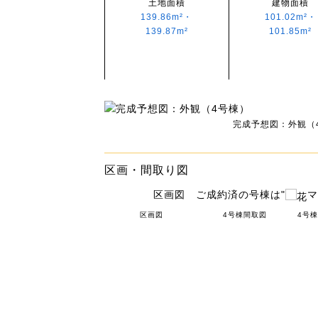
土地面積
建物面積
139.86m²・
101.02m²・
139.87m²
101.85m²
完成予想図：外観（
区画・間取り図
区画図 ご成約済の号棟は"
マ
区画図
4号棟間取図
4号