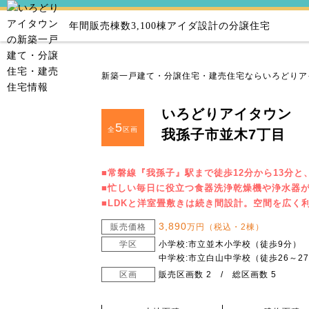
年間販売棟数3,100棟
アイダ設計の分譲住宅
新築一戸建て・分譲住宅・建売住宅ならいろどりア
いろどりアイタウン
5
全
区画
我孫子市並木7丁目
■常磐線『我孫子』駅まで徒歩12分から13分と
■忙しい毎日に役立つ食器洗浄乾燥機や浄水器が
■LDKと洋室畳敷きは続き間設計。空間を広く
3,890
販売価格
万円（税込・2棟）
学区
小学校:市立並木小学校（徒歩9分）
中学校:市立白山中学校（徒歩26～2
区画
販売区画数 2 / 総区画数 5