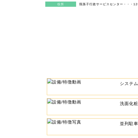
役所
我孫子行政サービスセンター・・・1260 
システ
洗面化
並列駐