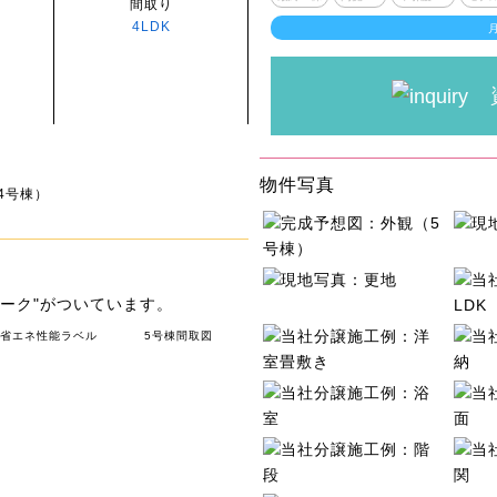
間取り
4LDK
物件写真
4号棟）
ーク"がついています。
棟省エネ性能ラベル
5号棟間取図