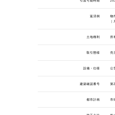
引渡可能時期
2
返済例
物
｜月
土地権利
所
取引態様
売
設備・仕様
公
建築確認番号
第2
都市計画
市