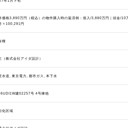
027年1月下旬
件価格3,890万円（税込）の物件購入時の返済例：借入/3,880万円｜頭金/10万
々100,291円
有権
主（株式会社アイダ設計）
営水道, 東京電力, 都市ガス, 本下水
6UDI1W建02257号 4号棟他
街化区域