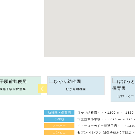
我孫子駅前郵便局
ひかり幼稚園
ぽけっとラ
幼稚園・保育園
ひかり幼稚園・・・1290 m ～ 1320
小学校
市立並木小学校・・・690 m ～ 720
スーパー
イトーヨーカドー我孫子店・・・1310 m
コンビニ
セブン-イレブン 我孫子並木5丁目店・・・