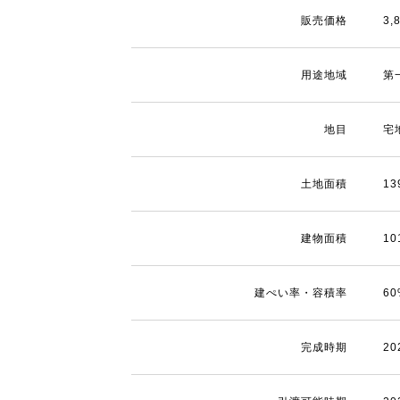
販売価格
3
用途地域
第
地目
宅
土地面積
13
建物面積
10
建ぺい率・容積率
6
完成時期
2