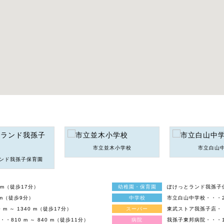
市立並木小学校
市立白山
ンド我孫子保育園
 m（徒歩17分）
幼稚園・保育園
ぽけっとランド我孫子保育
 m（徒歩9分）
中学校
市立白山中学校・・・208
 ～ 1340 m（徒歩17分）
スーパー
東武ストア我孫子店・・・
810 m ～ 840 m（徒歩11分）
病院
我孫子東邦病院・・・183