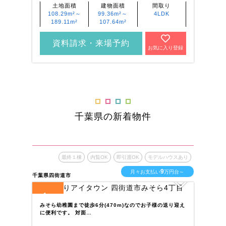
土地面積
建物面積
間取り
108.29m²～
99.36m²～
4LDK
189.11m²
107.64m²
資料請求・来場予約
お気に入り登録
千葉県の新着物件
最終１棟
内覧OK
即引渡OK
モデルハウスあり
9
月々お支払い
万円台～
千葉県四街道市
千葉
1
1
全
区画
全
みそら幼稚園まで徒歩6分(470m)なのでお子様の送り迎え
百
に便利です。 対面…
利