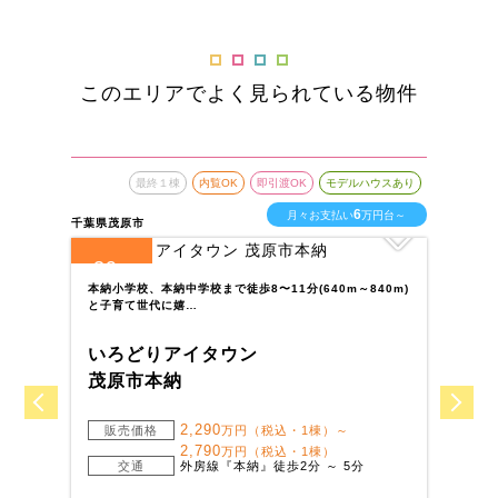
このエリアでよく見られている物件
最終１棟
内覧OK
即引渡OK
モデルハウスあり
6
月々お支払い
万円台～
千葉県茂原市
千葉
39
5
全
区画
全
本納小学校、本納中学校まで徒歩8〜11分(640m～840m)
常
と子育て世代に嬉…
学
いろどりアイタウン
い
茂原市本納
我
2,290
販売価格
万円（税込・1棟）～
2,790
万円（税込・1棟）
交通
外房線『本納』徒歩2分 ～ 5分