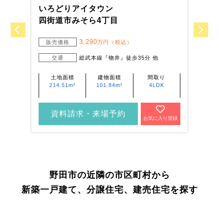
いろどりアイタウン
い
四街道市みそら4丁目
木
3,290
販売価格
万円（税込）
交通
総武本線『物井』徒歩35分 他
土地面積
建物面積
間取り
214.51m²
101.84m²
4LDK
資料請求・来場予約
お気に入り登録
野田市の近隣の市区町村から
新築一戸建て、分譲住宅、建売住宅を探す