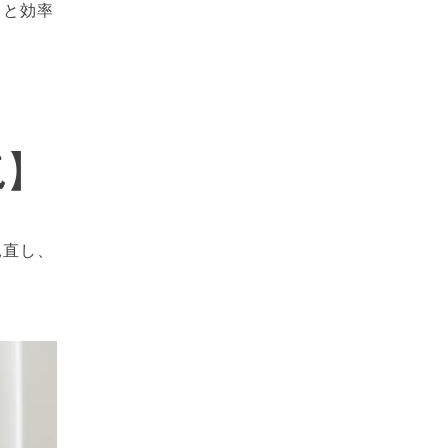
くと効率
気】
見直し、