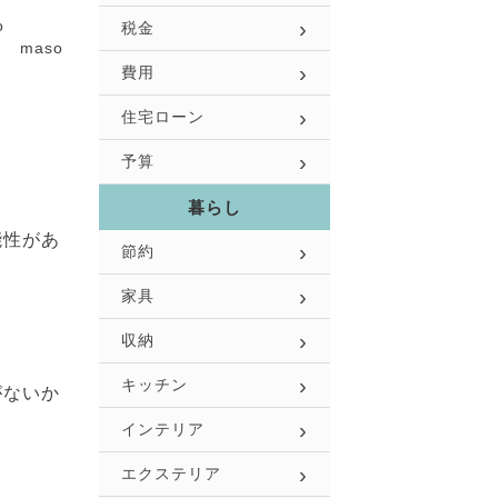
税金
maso
費用
住宅ローン
予算
暮らし
能性があ
節約
家具
収納
キッチン
がないか
インテリア
エクステリア