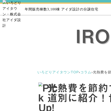
年間販売棟数3,100棟
アイダ設計の分譲住宅
IR
いろどりアイタウンTOP
›
コラム
›
光熱費を
光熱費を節約
道別に紹介！