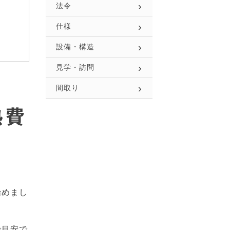
法令
仕様
設備・構造
見学・訪問
間取り
熱費
始めまし
で目安で