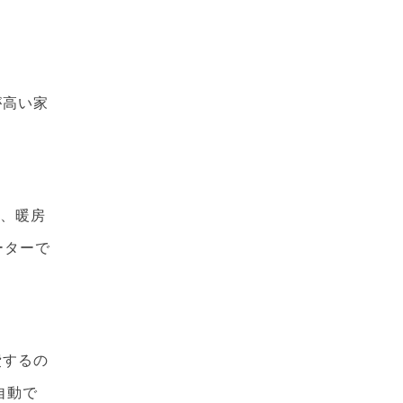
が高い家
℃、暖房
ーターで
費するの
自動で