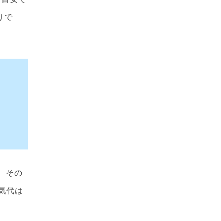
りで
、その
気代は