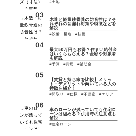
#土地
木造と軽量鉄骨造の防音性は？そ
れぞれの音漏れ対策や特徴などを
解説
#設備・構造
#技術
最大50万円もお得？住まい給付金
はいくらもらえる？金額や対象者
も解説
#予算
#費用
#補助金
【賃貸と持ち家を比較】メリッ
ト・デメリットや向いている人の
特徴を紹介！
#間取り
#仕様
#不動産
#エリア
車のローンが残っていても住宅ロ
ーンは組める？併用時の注意点も
解説
#住宅ローン