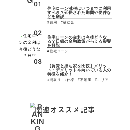
住宅ローン減税はいつまでに利用
すべき？延長された期間や要件な
どを解説
#費用
#補助金
住宅ローンの金利は今後どうな
る？日銀の金融政策が与える影響
を解説
#住宅ローン
【賃貸と持ち家を比較】メリッ
ト・デメリットや向いている人の
特徴を紹介！
#間取り
#仕様
#不動産
#エリア
関連オススメ記事