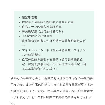
確定申告書
住宅借入金等特別控除額の計算証明書
住宅ローンの借入残高証明書
源泉徴収票（給与所得者のみ）
土地建物の登記簿謄本
建築請負契約書または不動産売買契約書のコピ
ー
マイナンバーカード（本人確認書類・マイナン
バー確認書類）
住宅の性能を証明する書類（認定長期優良住
宅、認定低炭素住宅、ZEH水準省エネ住宅、省
エネ基準適合住宅の場合）
新築なのか中古なのか、新築であれば注文住宅なのか建売住
宅なのか、また住宅の性能によっても必要な書類が変わるた
め注意しましょう。なお、年末調整の対象になる給与所得者
（会社員など）は、2年目以降年末調整で控除を受けられま
す。