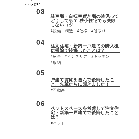
駐車場・自転車置き場の確保って
どうしてる？ 狭小住宅でも失敗
しないコツ
#設備・構造
#仕様
#段取り
注文住宅・新築一戸建ての購入後
に掃除で後悔したことは？
#家事
#インテリア
#キッチン
#収納
戸建て賃貸を選んで後悔したこ
と、先輩たちに聞きました！
#不動産
ペットスペースを考慮して注文住
宅・新築一戸建てで後悔したこと
は？
#ペット