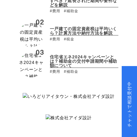
すべき？延長された期間や要件な
どを解説
#費用
#補助金
一戸建ての固定資産税は平均いく
ら？計算方法や納付方法を解説
#費用
#税金
住宅省エネ2024キャンペーンと
は？補助金の交付申請期間や補助
額について
#費用
#補助金
チャットで相談受付中