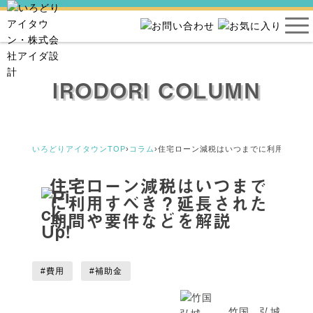
IRODORI COLUMN
いろどりアイタウンTOP
›
コラム
›
住宅ローン減税はいつまでに利用すべき
住宅ローン減税はいつまで
に利用すべき？延長された
期間や要件などを解説
#費用
#補助金
竹国 弘城