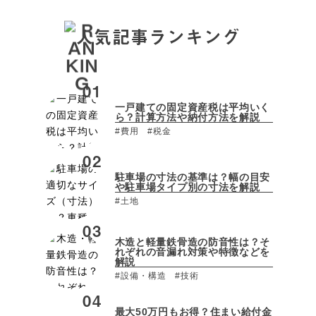
人気記事ランキング
一戸建ての固定資産税は平均いく
ら？計算方法や納付方法を解説
#費用
#税金
駐車場の寸法の基準は？幅の目安
や駐車場タイプ別の寸法を解説
#土地
木造と軽量鉄骨造の防音性は？そ
れぞれの音漏れ対策や特徴などを
解説
#設備・構造
#技術
最大50万円もお得？住まい給付金