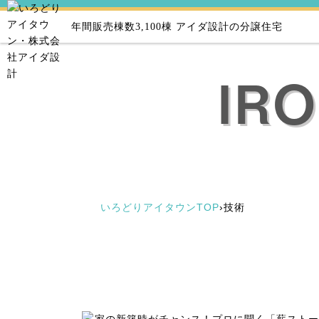
年間販売棟数3,100棟
アイダ設計の分譲住宅
IR
いろどりアイタウンTOP
›
技術