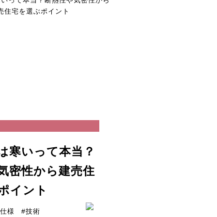
は寒いって本当？
気密性から建売住
ポイント
#仕様
#技術