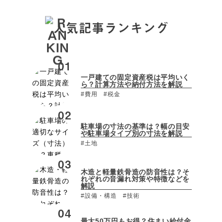
人気記事ランキング
一戸建ての固定資産税は平均いく
ら？計算方法や納付方法を解説
#費用
#税金
駐車場の寸法の基準は？幅の目安
や駐車場タイプ別の寸法を解説
#土地
木造と軽量鉄骨造の防音性は？そ
れぞれの音漏れ対策や特徴などを
解説
#設備・構造
#技術
最大50万円もお得？住まい給付金