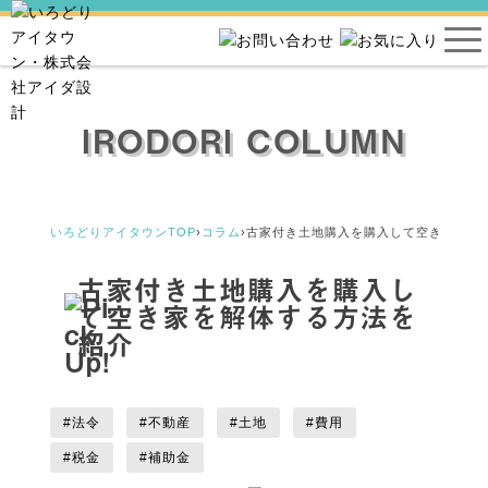
IRODORI COLUMN
いろどりアイタウンTOP
›
コラム
›
古家付き土地購入を購入して空き家を解
古家付き土地購入を購入し
て空き家を解体する方法を
紹介
#法令
#不動産
#土地
#費用
#税金
#補助金