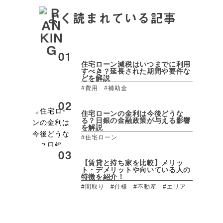
よく読まれている記事
住宅ローン減税はいつまでに利用
すべき？延長された期間や要件な
どを解説
#費用
#補助金
住宅ローンの金利は今後どうな
る？日銀の金融政策が与える影響
を解説
#住宅ローン
【賃貸と持ち家を比較】メリッ
ト・デメリットや向いている人の
特徴を紹介！
#間取り
#仕様
#不動産
#エリア