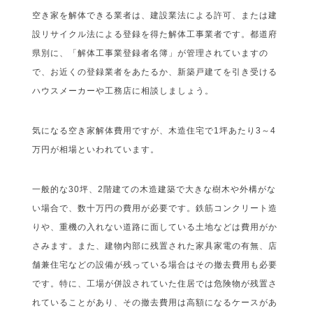
空き家を解体できる業者は、建設業法による許可、または建
設リサイクル法による登録を得た解体工事業者です。都道府
県別に、「解体工事業登録者名簿」が管理されていますの
で、お近くの登録業者をあたるか、新築戸建てを引き受ける
ハウスメーカーや工務店に相談しましょう。
気になる空き家解体費用ですが、木造住宅で1坪あたり3～4
万円が相場といわれています。
一般的な30坪、2階建ての木造建築で大きな樹木や外構がな
い場合で、数十万円の費用が必要です。鉄筋コンクリート造
りや、重機の入れない道路に面している土地などは費用がか
さみます。また、建物内部に残置された家具家電の有無、店
舗兼住宅などの設備が残っている場合はその撤去費用も必要
です。特に、工場が併設されていた住居では危険物が残置さ
れていることがあり、その撤去費用は高額になるケースがあ