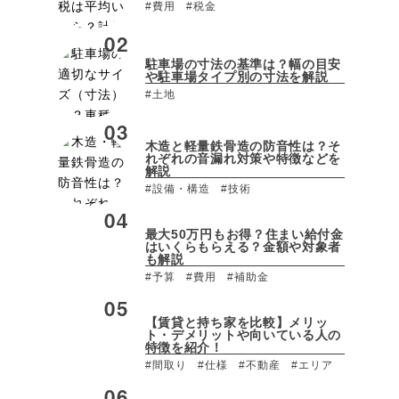
#費用
#税金
駐車場の寸法の基準は？幅の目安
や駐車場タイプ別の寸法を解説
#土地
木造と軽量鉄骨造の防音性は？そ
れぞれの音漏れ対策や特徴などを
解説
#設備・構造
#技術
最大50万円もお得？住まい給付金
はいくらもらえる？金額や対象者
も解説
#予算
#費用
#補助金
【賃貸と持ち家を比較】メリッ
ト・デメリットや向いている人の
特徴を紹介！
#間取り
#仕様
#不動産
#エリア