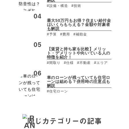
#設備・構造
#技術
最大50万円もお得？住まい給付金
はいくらもらえる？金額や対象者
も解説
#予算
#費用
#補助金
【賃貸と持ち家を比較】メリッ
ト・デメリットや向いている人の
特徴を紹介！
#間取り
#仕様
#不動産
#エリア
車のローンが残っていても住宅ロ
ーンは組める？併用時の注意点も
解説
#住宅ローン
同じカテゴリーの記事