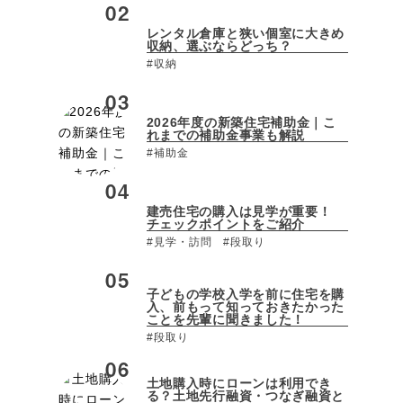
レンタル倉庫と狭い個室に大きめ
収納、選ぶならどっち？
#収納
2026年度の新築住宅補助金｜こ
れまでの補助金事業も解説
#補助金
建売住宅の購入は見学が重要！
チェックポイントをご紹介
#見学・訪問
#段取り
子どもの学校入学を前に住宅を購
入、前もって知っておきたかった
ことを先輩に聞きました！
#段取り
土地購入時にローンは利用でき
る？土地先行融資・つなぎ融資と