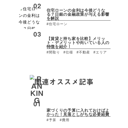
住宅ローンの金利は今後どうな
る？日銀の金融政策が与える影響
を解説
#住宅ローン
【賃貸と持ち家を比較】メリッ
ト・デメリットや向いている人の
特徴を紹介！
#間取り
#仕様
#不動産
#エリア
関連オススメ記事
家づくりの予算に入れておけばよ
かった！見落としがちな必要経費
#予算
#費用