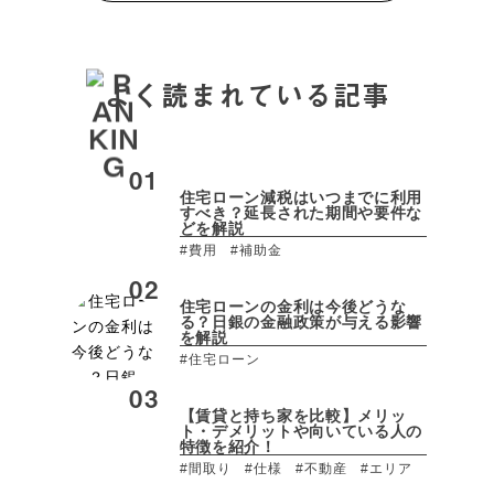
よく読まれている記事
住宅ローン減税はいつまでに利用
すべき？延長された期間や要件な
どを解説
#費用
#補助金
住宅ローンの金利は今後どうな
る？日銀の金融政策が与える影響
を解説
#住宅ローン
【賃貸と持ち家を比較】メリッ
ト・デメリットや向いている人の
特徴を紹介！
#間取り
#仕様
#不動産
#エリア