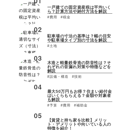
一戸建ての固定資産税は平均いく
ら？計算方法や納付方法を解説
#費用
#税金
駐車場の寸法の基準は？幅の目安
や駐車場タイプ別の寸法を解説
#土地
木造と軽量鉄骨造の防音性は？そ
れぞれの音漏れ対策や特徴などを
解説
#設備・構造
#技術
最大50万円もお得？住まい給付金
はいくらもらえる？金額や対象者
も解説
#予算
#費用
#補助金
【賃貸と持ち家を比較】メリッ
ト・デメリットや向いている人の
特徴を紹介！