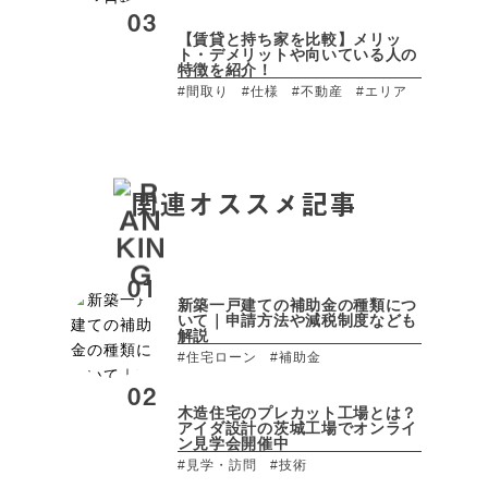
【賃貸と持ち家を比較】メリッ
ト・デメリットや向いている人の
特徴を紹介！
#間取り
#仕様
#不動産
#エリア
関連オススメ記事
新築一戸建ての補助金の種類につ
いて｜申請方法や減税制度なども
解説
#住宅ローン
#補助金
木造住宅のプレカット工場とは？
アイダ設計の茨城工場でオンライ
ン見学会開催中
#見学・訪問
#技術