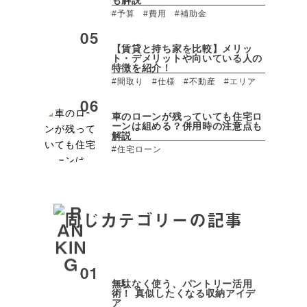
#予算
#費用
#補助金
【賃貸と持ち家を比較】メリッ
ト・デメリットや向いている人の
特徴を紹介！
#間取り
#仕様
#不動産
#エリア
車のローンが残っていても住宅ロ
ーンは組める？併用時の注意点も
解説
#住宅ローン
同じカテゴリーの記事
無駄なく使う、パントリー活用
術！ 真似したくなる収納アイデ
ア