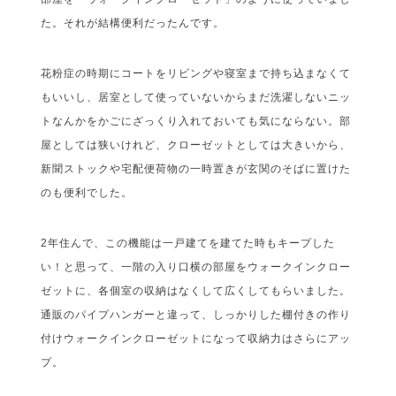
た。それが結構便利だったんです。
花粉症の時期にコートをリビングや寝室まで持ち込まなくて
もいいし、居室として使っていないからまだ洗濯しないニッ
トなんかをかごにざっくり入れておいても気にならない。部
屋としては狭いけれど、クローゼットとしては大きいから、
新聞ストックや宅配便荷物の一時置きが玄関のそばに置けた
のも便利でした。
2年住んで、この機能は一戸建てを建てた時もキープした
い！と思って、一階の入り口横の部屋をウォークインクロー
ゼットに、各個室の収納はなくして広くしてもらいました。
通販のパイプハンガーと違って、しっかりした棚付きの作り
付けウォークインクローゼットになって収納力はさらにアッ
プ。