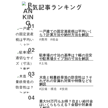
人気記事ランキング
一戸建ての固定資産税は平均いく
ら？計算方法や納付方法を解説
#費用
#税金
駐車場の寸法の基準は？幅の目安
や駐車場タイプ別の寸法を解説
#土地
木造と軽量鉄骨造の防音性は？そ
れぞれの音漏れ対策や特徴などを
解説
#設備・構造
#技術
最大50万円もお得？住まい給付金
はいくらもらえる？金額や対象者
も解説