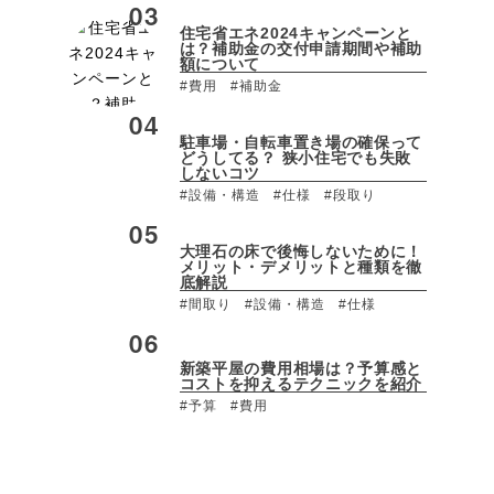
住宅省エネ2024キャンペーンと
は？補助金の交付申請期間や補助
額について
#費用
#補助金
駐車場・自転車置き場の確保って
どうしてる？ 狭小住宅でも失敗
しないコツ
#設備・構造
#仕様
#段取り
大理石の床で後悔しないために！
メリット・デメリットと種類を徹
底解説
#間取り
#設備・構造
#仕様
新築平屋の費用相場は？予算感と
コストを抑えるテクニックを紹介
#予算
#費用