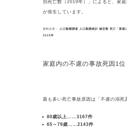
別死亡数（2019年）」によると、家庭
が発生しています。
資料出所：
人口動態調査 人口動態統計 確定数 死亡「家
2019年
家庭内の不慮の事故死因1位
最も多い死亡事故原因は「不慮の溺死及
80歳以上……3167件
65～79歳……2143件