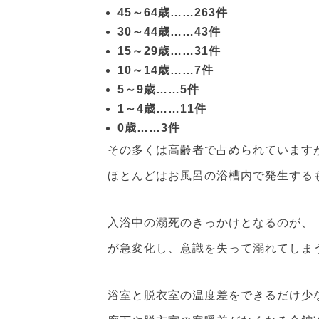
45～64歳……263件
30～44歳……43件
15～29歳……31件
10～14歳……7件
5～9歳……5件
1～4歳……11件
0歳……3件
その多くは高齢者で占められています
ほとんどはお風呂の浴槽内で発生する
入浴中の溺死のきっかけとなるのが、
が急変化し、意識を失って溺れてしま
浴室と脱衣室の温度差をできるだけ少