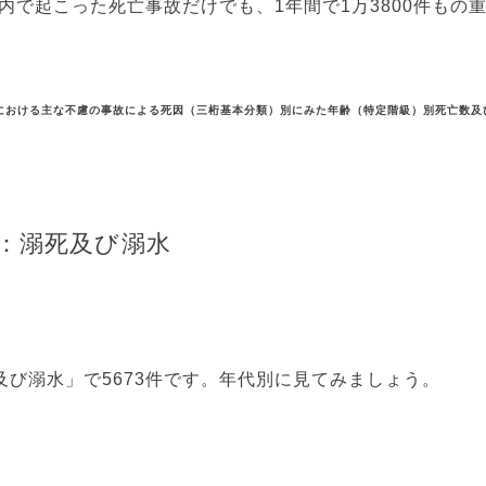
内で起こった死亡事故だけでも、1年間で1万3800件もの
庭における主な不慮の事故による死因（三桁基本分類）別にみた年齢（特定階級）別死亡数及
：溺死及び溺水
び溺水」で5673件です。年代別に見てみましょう。