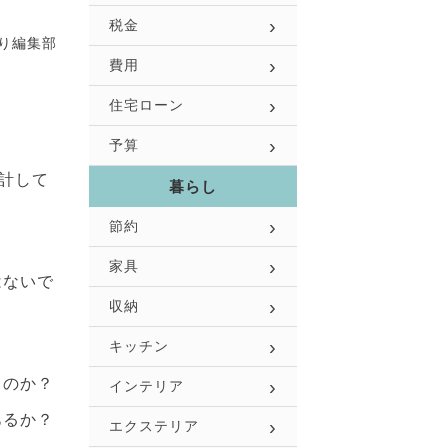
税金
り編集部
費用
住宅ローン
予算
計して
暮らし
節約
家具
はないで
収納
キッチン
るのか？
インテリア
あるか？
エクステリア