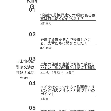
3階建て分譲戸建ての1階にある個
室は何に使うのがベスト？
#間取り
戸建て賃貸を選んで後悔したこ
と、先輩たちに聞きました！
#不動産
土地の値引き交渉は可能？成功し
やすい土地の特徴と注意点を解説
#土地
#段取り
#費用
メイクはどこでする？洗面所・リ
ビング別のメリットと家づくりの
ポイント
#家事