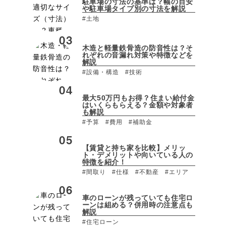
駐車場の寸法の基準は？幅の目安
や駐車場タイプ別の寸法を解説
#土地
木造と軽量鉄骨造の防音性は？そ
れぞれの音漏れ対策や特徴などを
解説
#設備・構造
#技術
最大50万円もお得？住まい給付金
はいくらもらえる？金額や対象者
も解説
#予算
#費用
#補助金
【賃貸と持ち家を比較】メリッ
ト・デメリットや向いている人の
特徴を紹介！
#間取り
#仕様
#不動産
#エリア
車のローンが残っていても住宅ロ
ーンは組める？併用時の注意点も
解説
#住宅ローン