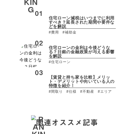
住宅ローン減税はいつまでに利用
すべき？延長された期間や要件な
どを解説
#費用
#補助金
住宅ローンの金利は今後どうな
る？日銀の金融政策が与える影響
を解説
#住宅ローン
【賃貸と持ち家を比較】メリッ
ト・デメリットや向いている人の
特徴を紹介！
#間取り
#仕様
#不動産
#エリア
関連オススメ記事