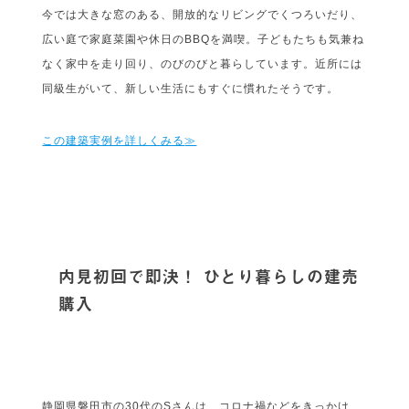
今では大きな窓のある、開放的なリビングでくつろいだり、
広い庭で家庭菜園や休日のBBQを満喫。子どもたちも気兼ね
なく家中を走り回り、のびのびと暮らしています。近所には
同級生がいて、新しい生活にもすぐに慣れたそうです。
この建築実例を詳しくみる
≫
内見初回で即決！ ひとり暮らしの建売
購入
静岡県磐田市の30代のSさんは、コロナ禍などをきっかけ