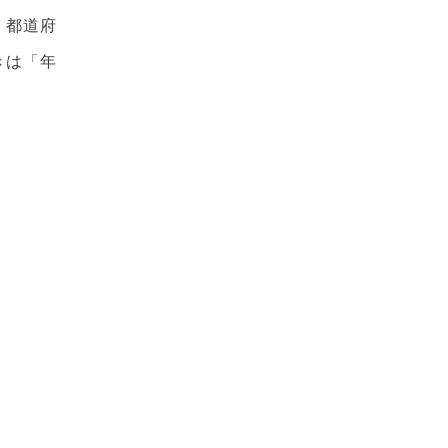
、都道府
きは「年