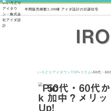
年間販売棟数3,100棟
アイダ設計の分譲住宅
IR
いろどりアイタウンTOP
›
コラム
›
50代・6
50代・60
加中？メリッ