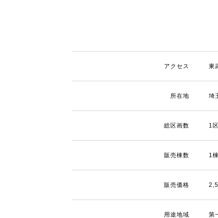
アクセス
東
所在地
埼
総区画数
1
販売棟数
1
販売価格
2
用途地域
第