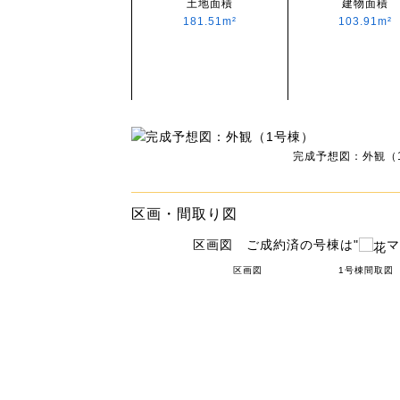
土地面積
建物面積
181.51m²
103.91m²
完成予想図：外観（
区画・間取り図
区画図 ご成約済の号棟は"
マ
区画図
1号棟間取図