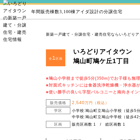
年間販売棟数3,100棟
アイダ設計の分譲住宅
新築一戸建て・分譲住宅・建売住宅ならいろどりア
いろどりアイタウン
1
全
区画
鳩山町鳩ケ丘1丁目
■鳩山小学校まで徒歩5分(350m)でお子様も
■対面式キッチンには食器洗浄乾燥機・浄水器が
■使い勝手の良いL字型バルコニーと南向きイ
2,540
販売価格
万円（税込）
学区
小学校:鳩山町立鳩山小学校（徒歩5
中学校:鳩山町立鳩山中学校（徒歩42
区画
販売区画数 1 / 総区画数 1