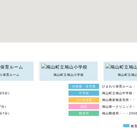
り保育ルーム
鳩山町立鳩山小学校
鳩山町立鳩
）
幼稚園・保育園
ひまわり保育ルーム・・
歩5分）
中学校
鳩山町立鳩山中学校・・
その他商業
鳩山農産物直売所・・・
7分）
病院
鳩山第一クリニック・・
歩7分）
郵便局
鳩山郵便局・・・2500
教