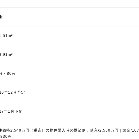
地
1.51m²
3.91m²
0%・80%
026年12月予定
027年1月下旬
件価格2,540万円（税込）の物件購入時の返済例：借入/2,530万円｜頭金/1
,830円