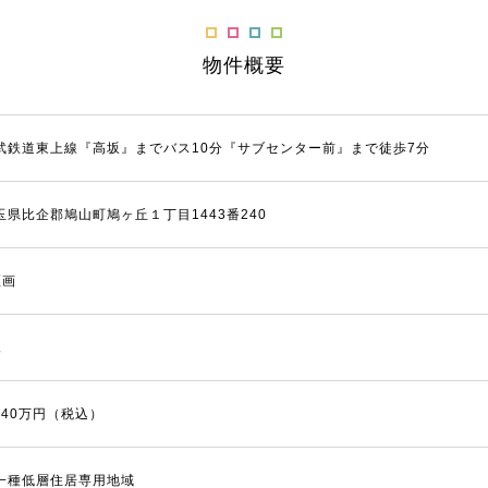
物件概要
武鉄道東上線『高坂』までバス10分『サブセンター前』まで徒歩7分
玉県比企郡鳩山町鳩ヶ丘１丁目1443番240
区画
棟
,540万円（税込）
一種低層住居専用地域