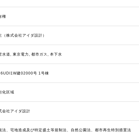
有権
主（株式会社アイダ設計）
営水道, 東京電力, 都市ガス, 本下水
6UDI1W建02000号 1号棟
街化区域
式会社アイダ設計
観法、宅地造成及び特定盛土等規制法、自然公園法、都市再生特別措置法