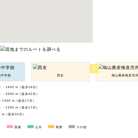
山中学校
西友
鳩山農産物直売
・1400 m（徒歩18分）
・3300 m（徒歩42分）
1300 m（徒歩17分）
・1300 m（徒歩17分）
 m（徒歩32分）
育
医療
公共
商業
その他