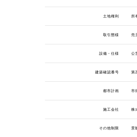
土地権利
所
取引態様
売
設備・仕様
公
建築確認番号
第2
都市計画
市
施工会社
株
その他制限
景