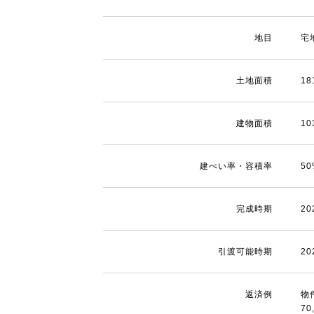
地目
宅
土地面積
18
建物面積
10
建ぺい率・容積率
5
完成時期
2
引渡可能時期
2
返済例
物
70