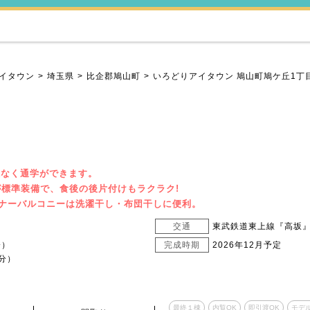
イタウン
埼玉県
比企郡鳩山町
いろどりアイタウン 鳩山町鳩ケ丘1丁
無理なく通学ができます。
標準装備で、食後の後片付けもラクラク!
ンナーバルコニーは洗濯干し・布団干しに便利。
交通
東武鉄道東上線『高坂』
分）
完成時期
2026年12月予定
分）
最終１棟
内覧OK
即引渡OK
モデ