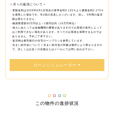
＜月々の返済について＞
・変動金利は2026年8月1日現在の基準金利3.125％より優遇金利2.175％
を適用した場合です。年2回の見直しがございます。但し、5年間の返済
額は変わりません。
・融資限度額30万円以上～1億円以内（10万円単位）
・借入にあたっては金融機関の審査がありますのでお客様の条件によって
はご利用できない場合があります。すべてのお客様を保障するものでは
ありません。予めご了承下さい。
・返済例は都市銀行の住宅ローンプランを参照しています。
・住まい給付金について | 住まい給付金の対象は物件により異なりますの
で、詳しくはお近くの店舗またはメールにてお問い合わせ下さい。
ローンシミュレーター
この物件の進捗状況