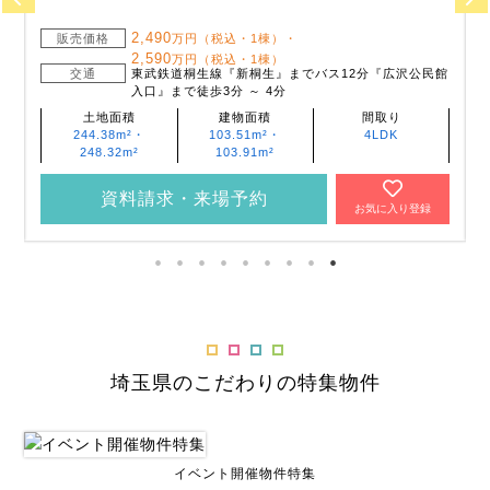
2,490
販売価格
万円（税込・1棟）・
2,590
万円（税込・1棟）
交通
東武鉄道桐生線『新桐生』までバス12分『広沢公民館
入口』まで徒歩3分 ～ 4分
土地面積
建物面積
間取り
244.38m²・
103.51m²・
4LDK
248.32m²
103.91m²
資料請求・来場予約
お気に入り登録
埼玉県のこだわりの特集物件
イベント開催物件特集