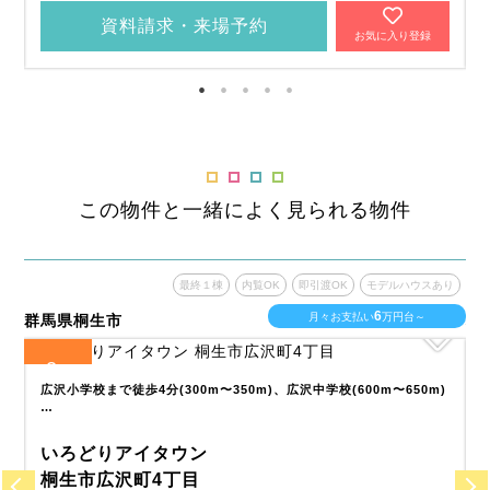
資料請求・来場予約
お気に入り登録
この物件と一緒によく見られる物件
あり
最終１棟
内覧OK
即引渡OK
モデルハウスあり
6
月々お支払い
万円台～
群馬県桐生市
埼
2
全
区画
全
。
広沢小学校まで徒歩4分(300m〜350m)、広沢中学校(600m〜650m)
…
いろどりアイタウン
桐生市広沢町4丁目