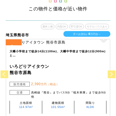
この物件と価格が近い物件
あり
最終１棟
内覧OK
即引渡OK
モデルハウスあり
6
月々お支払い
万円台～
埼玉県熊谷市
埼
1
全
区画
全
フ
大幡小学校まで徒歩14分(1100m)、大幡中学校まで徒歩12分(900m)
と…
いろどりアイタウン
熊谷市原島
2,390
販売価格
万円（税込）
交通
高崎線『熊谷』までバス9分『植木車庫』まで徒歩9分
他
土地面積
建物面積
間取り
114.97m²
101.55m²
4LDK