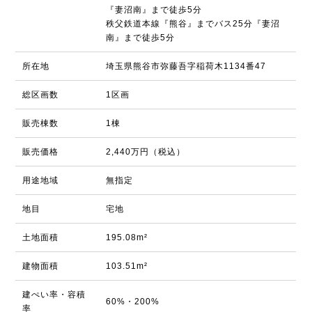
『妻沼南』まで徒歩5分
秩父鉄道本線『熊谷』までバス25分『妻沼
南』まで徒歩5分
所在地
埼玉県熊谷市弥藤吾字稲荷木1134番47
総区画数
1区画
販売棟数
1棟
販売価格
2,440万円（税込）
用途地域
無指定
地目
宅地
土地面積
195.08m²
建物面積
103.51m²
建ぺい率・容積
60%・200%
率