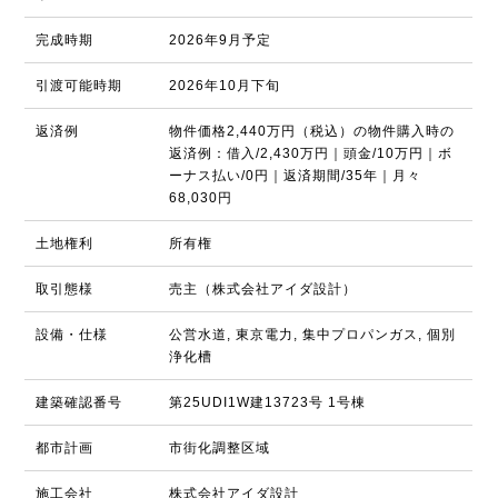
完成時期
2026年9月予定
引渡可能時期
2026年10月下旬
返済例
物件価格2,440万円（税込）の物件購入時の
返済例：借入/2,430万円｜頭金/10万円｜ボ
ーナス払い/0円｜返済期間/35年｜月々
68,030円
土地権利
所有権
取引態様
売主（株式会社アイダ設計）
設備・仕様
公営水道, 東京電力, 集中プロパンガス, 個別
浄化槽
建築確認番号
第25UDI1W建13723号 1号棟
都市計画
市街化調整区域
施工会社
株式会社アイダ設計