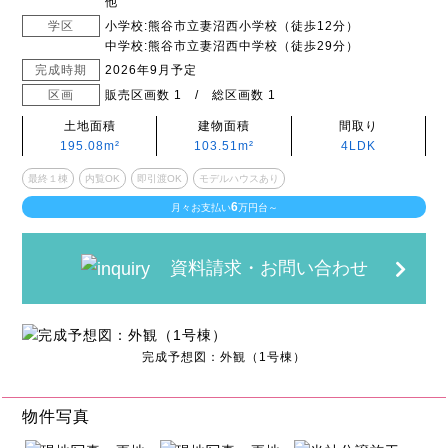
他
学区
小学校:熊谷市立妻沼西小学校（徒歩12分）
中学校:熊谷市立妻沼西中学校（徒歩29分）
完成時期
2026年9月予定
区画
販売区画数 1 / 総区画数 1
土地面積
建物面積
間取り
195.08m²
103.51m²
4LDK
最終１棟
内覧OK
即引渡OK
モデルハウスあり
6
月々お支払い
万円台～
資料請求・お問い合わせ
完成予想図：外観（1号棟）
物件写真