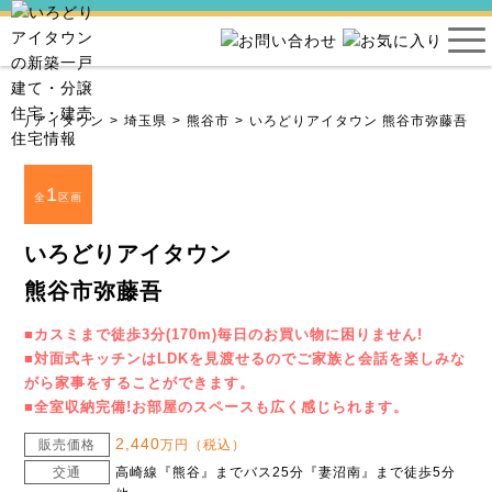
ろどりアイタウン
埼玉県
熊谷市
いろどりアイタウン 熊谷市弥藤吾
1
全
区画
いろどりアイタウン
熊谷市弥藤吾
■カスミまで徒歩3分(170m)毎日のお買い物に困りません!
■対面式キッチンはLDKを見渡せるのでご家族と会話を楽しみな
がら家事をすることができます。
■全室収納完備!お部屋のスペースも広く感じられます。
2,440
販売価格
万円（税込）
交通
高崎線『熊谷』までバス25分『妻沼南』まで徒歩5分