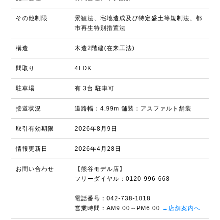
その他制限
景観法、宅地造成及び特定盛土等規制法、都
市再生特別措置法
構造
木造2階建(在来工法)
間取り
4LDK
駐車場
有 3台 駐車可
接道状況
道路幅：4.99m 舗装：アスファルト舗装
取引有効期限
2026年8月9日
情報更新日
2026年4月28日
お問い合わせ
【熊谷モデル店】
フリーダイヤル：0120-996-668
電話番号：042-738-1018
営業時間：AM9:00～PM6:00
→店舗案内へ