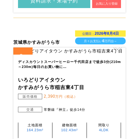
資料請求・来場予約
お気に入り登録
2026年8月4日
公開日：
6
月々お支払い
万円台～
茨城県かすみがうら市
2
全
区画
ディスカウントスーパーヒーロー千代田店まで徒歩3分(210m
～230m)毎日のお買い物に…
いろどりアイタウン
かすみがうら市稲吉東4丁目
2,390
販売価格
万円（税込）
交通
常磐線『神立』徒歩14分
土地面積
建物面積
間取り
164.23m²
102.43m²
4LDK