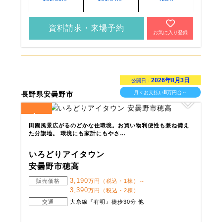
資料請求・来場予約
お気に入り登録
2026年8月3日
公開日：
8
月々お支払い
万円台～
長野県安曇野市
4
全
区画
田園風景広がるのどかな住環境。お買い物利便性も兼ね備え
た分譲地。 環境にも家計にもやさ…
いろどりアイタウン
安曇野市穂高
3,190
販売価格
万円（税込・1棟）～
3,390
万円（税込・2棟）
交通
大糸線『有明』徒歩30分 他