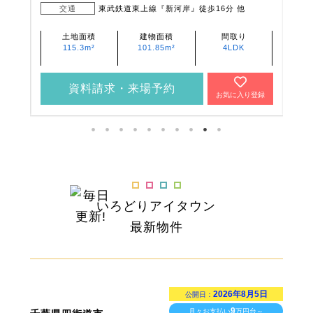
交通
武蔵野線『東所沢』徒歩11分
土地面積
建物面積
間取り
117.72m²・
92.74m²・
4LDK
137.84m²
103.09m²
資料請求・来場予約
登録
お気に入り登録
いろどりアイタウン
最新物件
2026年8月5日
公開日：
9
月々お支払い
万円台～