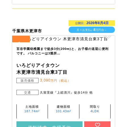
2026年8月4日
公開日：
8
月々お支払い
万円台～
千葉県木更津市
1
全
区画
百谷学園幼稚園まで徒歩3分(200m)と、お子様の送迎に便利
です。 バルコニーは3箇所…
いろどりアイタウン
木更津市清見台東3丁目
3,090
販売価格
万円（税込）
交通
久留里線『上総清川』徒歩14分 他
土地面積
建物面積
間取り
187.74m²
101.43m²
4LDK