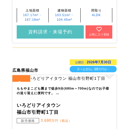
土地面積
建物面積
間取り
167.17m²・
103.51m²・
4LDK
167.18m²
104.45m²
資料請求・来場予約
お気に入り登録
2026年7月30日
公開日：
10
月々お支払い
万円台～
広島県福山市
3
全
区画
ももやまこども園まで徒歩9分(680m～700m)なのでお子様
の送り迎えに便利です。 …
いろどりアイタウン
福山市引野町1丁目
3,690
販売価格
万円（税込）