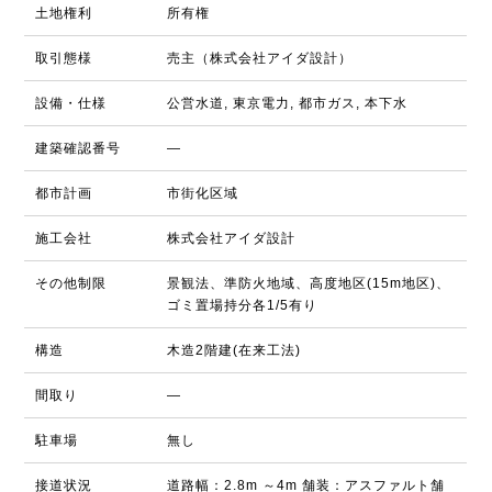
土地権利
所有権
取引態様
売主（株式会社アイダ設計）
設備・仕様
公営水道, 東京電力, 都市ガス, 本下水
建築確認番号
―
都市計画
市街化区域
施工会社
株式会社アイダ設計
その他制限
景観法、準防火地域、高度地区(15m地区)、
ゴミ置場持分各1/5有り
構造
木造2階建(在来工法)
間取り
―
駐車場
無し
接道状況
道路幅：2.8m ～4m 舗装：アスファルト舗