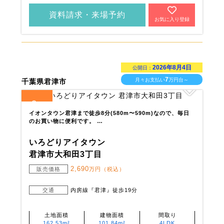
資料請求・来場予約
お気に入り登録
2026年8月4日
公開日：
7
月々お支払い
万円台～
千葉県君津市
2
全
区画
イオンタウン君津まで徒歩8分(580m〜590m)なので、毎日
のお買い物に便利です。 …
いろどりアイタウン
君津市大和田3丁目
2,690
販売価格
万円（税込）
交通
内房線『君津』徒歩19分
土地面積
建物面積
間取り
162.53m²
101.84m²
4LDK