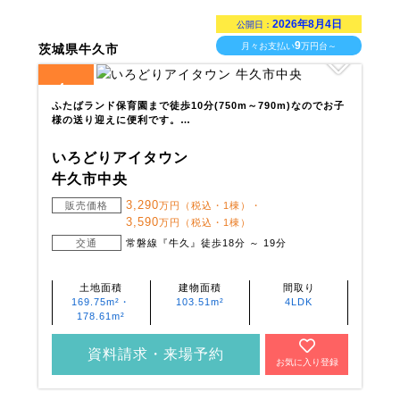
2026年8月4日
公開日：
9
月々お支払い
万円台～
茨城県牛久市
4
全
区画
ふたばランド保育園まで徒歩10分(750m～790m)なのでお子
様の送り迎えに便利です。…
いろどりアイタウン
牛久市中央
3,290
販売価格
万円（税込・1棟）・
3,590
万円（税込・1棟）
交通
常磐線『牛久』徒歩18分 ～ 19分
土地面積
建物面積
間取り
169.75m²・
103.51m²
4LDK
178.61m²
資料請求・来場予約
お気に入り登録