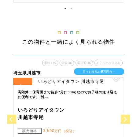
この物件と一緒によく見られる物件
ウスあり
最終１棟
内覧OK
即引渡OK
モデルハウスあり
10
台～
月々お支払い
万円台～
埼玉県所沢市
埼玉
2
3
全
区画
全
区
迎え
業務スーパーまで徒歩10分(730m～740m)、セブンイレブン
ふる
まで徒歩9分(…
41
いろどりアイタウン
い
所沢市下安松
さ
3,890
販売価格
万円（税込・1棟）・
販
4,090
万円（税込・1棟）