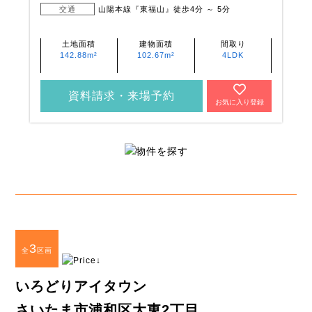
交通
山陽本線『東福山』徒歩4分 ～ 5分
土地面積
建物面積
間取り
142.88m²
102.67m²
4LDK
資料請求・来場予約
お気に入り登録
3
全
区画
いろどりアイタウン
さいたま市浦和区大東2丁目