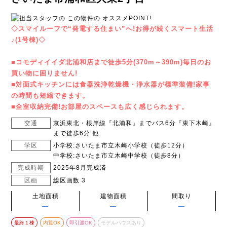
◇スマイルーフで“発電する住まい”へ!お得が続くスマート生活
♪(1号棟)◇
■コモディイイダ北浦和店まで徒歩5分(370m～390m)毎日のお
買い物に困りません!
■対面式キッチンには食器洗浄乾燥機・浄水器が標準装備!家事
の時間も短縮できます。
■全室収納完備!お部屋のスペースも広く感じられます。
交通
京浜東北・根岸線『北浦和』までバス6分『東下木崎』
まで徒歩6分 他
学区
小学校:さいたま市立木崎小学校（徒歩12分）
中学校:さいたま市立木崎中学校（徒歩8分）
完成時期
2025年8月完成済
区画
総区画数 3
土地面積
建物面積
間取り
―
―
―
最終１棟
内覧OK
即引渡OK
モデルハウスあり