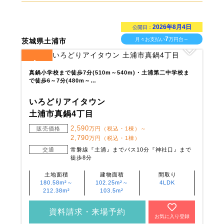
2026年8月4日
公開日：
7
月々お支払い
万円台～
茨城県土浦市
4
全
区画
真鍋小学校まで徒歩7分(510m～540m)・土浦第二中学校ま
で徒歩6～7分(480m～…
いろどりアイタウン
土浦市真鍋4丁目
2,590
販売価格
万円（税込・1棟）～
2,790
万円（税込・1棟）
交通
常磐線『土浦』までバス10分『神社口』まで
徒歩8分
土地面積
建物面積
間取り
180.58m²～
102.25m²～
4LDK
212.38m²
103.5m²
資料請求・来場予約
お気に入り登録