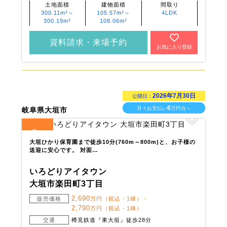
土地面積
建物面積
間取り
300.11m²～
105.57m²～
4LDK
300.19m²
108.06m²
資料請求・来場予約
お気に入り登録
2026年7月30日
公開日：
6
月々お支払い
万円台～
岐阜県大垣市
3
全
区画
大垣ひかり保育園まで徒歩10分(760m～800m)と、お子様の
送迎に安心です。 対面…
いろどりアイタウン
大垣市楽田町3丁目
2,690
販売価格
万円（税込・1棟）・
2,790
万円（税込・1棟）
交通
樽見鉄道『東大垣』徒歩28分