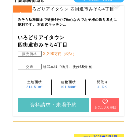
千葉県四街道市
1
全
区画
みそら幼稚園まで徒歩6分(470m)なのでお子様の送り迎えに
便利です。 対面式キッチン…
いろどりアイタウン
四街道市みそら4丁目
3,290
販売価格
万円（税込）
交通
総武本線『物井』徒歩35分 他
土地面積
建物面積
間取り
214.51m²
101.84m²
4LDK
資料請求・来場予約
お気に入り登録