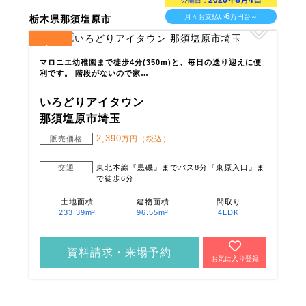
2026年8月4日
公開日：
6
月々お支払い
万円台～
栃木県那須塩原市
1
全
区画
マロニエ幼稚園まで徒歩4分(350m)と、毎日の送り迎えに便
利です。 階段がないので家…
いろどりアイタウン
那須塩原市埼玉
2,390
販売価格
万円（税込）
交通
東北本線『黒磯』までバス8分『東原入口』ま
で徒歩6分
土地面積
建物面積
間取り
233.39m²
96.55m²
4LDK
資料請求・来場予約
お気に入り登録