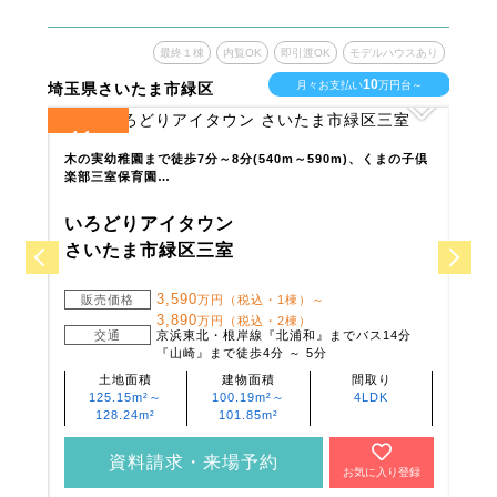
ウスあり
最終１棟
内覧OK
即引渡OK
モデルハウスあり
10
台～
月々お支払い
万円台～
埼玉県さいたま市緑区
埼玉
11
3
全
区画
全
区
木の実幼稚園まで徒歩7分～8分(540m～590m)、くまの子倶
ふる
楽部三室保育園…
41
いろどりアイタウン
い
さいたま市緑区三室
さ
3,590
販売価格
万円（税込・1棟）～
販
3,890
万円（税込・2棟）
交通
京浜東北・根岸線『北浦和』までバス14分
『山崎』まで徒歩4分 ～ 5分
土地面積
建物面積
間取り
125.15m²～
100.19m²～
4LDK
128.24m²
101.85m²
資料請求・来場予約
登録
お気に入り登録