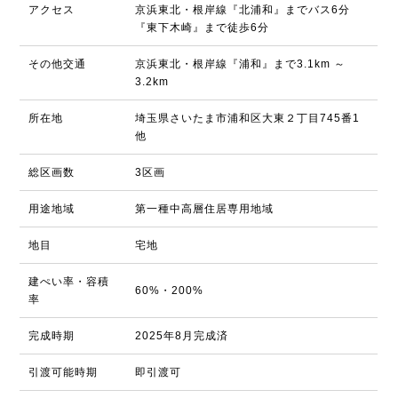
アクセス
京浜東北・根岸線『北浦和』までバス6分
『東下木崎』まで徒歩6分
その他交通
京浜東北・根岸線『浦和』まで3.1km ～
3.2km
所在地
埼玉県さいたま市浦和区大東２丁目745番1
他
総区画数
3区画
用途地域
第一種中高層住居専用地域
地目
宅地
建ぺい率・容積
60%・200%
率
完成時期
2025年8月完成済
引渡可能時期
即引渡可